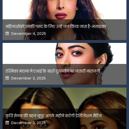
महिलाओंको उनकी पसंद के लिए उन्हें जज किया जाता है-मलाइका
Posted
December 4, 2025
on
रश्मिका मंदाना ने एआई के बढ़ते दुरुपयोग पर जतायी नाराजगी
Posted
December 3, 2025
on
कृति सेनन की बहन नूपुर अगले महीने करेंगी डेस्टिनेशन मैरिज
Posted
December 3, 2025
on