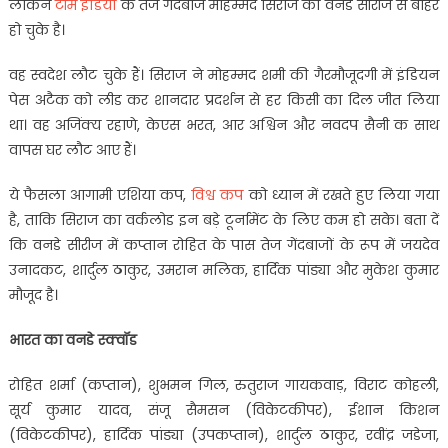
लेकिन
टीम इंडिया
के तेज गेंदबाज मोहम्मद सिराज को वनडे सीरीज से बाहर
हो चुके है।
वह स्वदेश लौट चुके हैं। सिराज ने मोहम्मद शमी की गैरमौजूदगी में इंडियन
पेस अटैक को लीड कर शानदार प्रदर्शन से हर किसी का दिल जीत लिया
था। वह अजिंक्य रहाणे, केएस भरत, आर अश्विन और नवदप सैनी क साथ
वापस घर लौट आए हैं।
ये फैसला आगामी एशिया कप,
विश्व कप
को ध्यान में रखते हुए लिया गया
है, ताकि सिराज का वर्कलोड इन बड़े टूर्नामेंट के लिए कम हो सके। बता दें
कि वनडे सीरीज में कप्तान रोहित के पास तेज गेंदबाजों के रूप में जयदेव
उनादकट, शार्दुल ठाकुर, उमरान मलिक, हार्दिक पांड्या और मुकेश कुमार
मौजूद है।
भारत का वनडे स्क्वॉड
रोहित शर्मा (कप्तान), शुभमन गिल, रुतुराज गायकवाड़, विराट कोहली,
सूर्य कुमार यादव, संजू सैमसन (विकेटकीपर), ईशान किशन
(विकेटकीपर), हार्दिक पांड्या (उपकप्तान), शार्दुल ठाकुर, रवींद्र जडेजा,