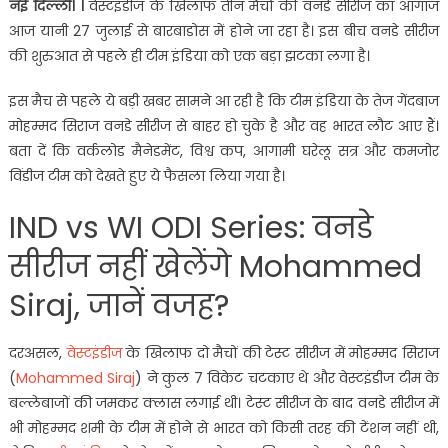
नई दिल्ली। ।
वेस्टइंडीज के खिलाफ तीन मैचों की वनडे सीरीज का आगाज
आज यानी 27 जुलाई से बारबाडोस में होने जा रहा है। इस बीच वनडे सीरीज
की शुरुआत से पहले ही टीम इंडिया को एक बड़ा झटका लगा है।
इस मैच से पहले ये बड़ी खबर सामने आ रही है कि टीम इंडिया के तेज गेंदबाज
मोहम्मद सिराज वनडे सीरीज से बाहर हो चुके है और वह भारत लौट आए हैं।
बता दें कि वर्कलोड मैनेडमेंट, विश्व कप, आगामी घरेलू सत्र और कमजोर
विंडीज टीम को देखते हुए ये फैसला लिया गया है।
IND vs WI ODI Series: वनडे
सीरीज नहीं खेलेंगे Mohammed
Siraj, जानें वजह?
दरअसल,
वेस्टइंडीज
के खिलाफ दो मैचों की टेस्ट सीरीज में मोहम्मद सिराज
(
Mohammed Siraj
) ने कुल 7 विकेट चटकाए थे और वेस्टइंडीज टीम के
बल्लेबाजों की जमकर क्लास लगाई थी। टेस्ट सीरीज के बाद वनडे सीरीज में
भी मोहम्मद शमी के टीम में होने से भारत को किसी तरह की टेंशन नहीं थी,