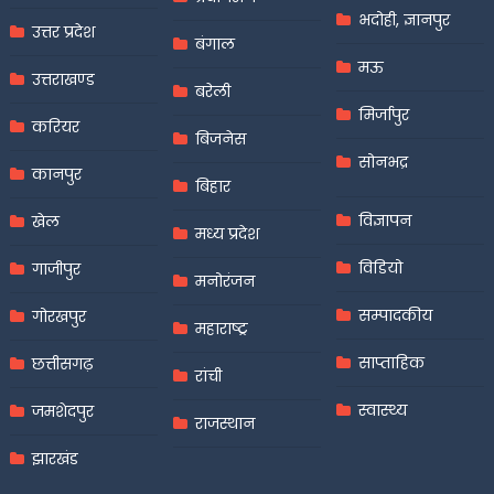
भदोही, ज्ञानपुर
उत्तर प्रदेश
बंगाल
मऊ
उत्तराखण्ड
बरेली
मिर्जापुर
करियर
बिजनेस
सोनभद्र
कानपुर
बिहार
विज्ञापन
खेल
मध्य प्रदेश
विडियो
गाजीपुर
मनोरंजन
सम्पादकीय
गोरखपुर
महाराष्ट्र
साप्ताहिक
छत्तीसगढ़
रांची
स्वास्थ्य
जमशेदपुर
राजस्थान
झारखंड