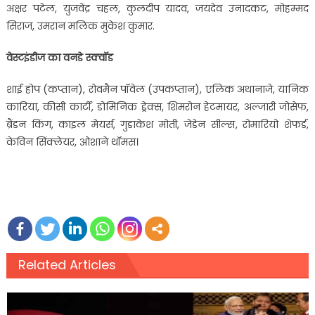
अक्षर पटेल, युजवेंद्र चहल, कुलदीप यादव, जयदेव उनादकट, मोहम्मद
सिराज, उमरान मलिक मुकेश कुमार.
वेस्टइंडीज का वनडे स्क्वॉड
शाई होप (कप्तान), रोवमैन पॉवेल (उपकप्तान), एलिक अथानाजे, यानिक
कारिया, कीसी कार्टी, डोमिनिक ड्रेक्स, शिमरोन हेटमायर, अल्जारी जोसेफ,
ब्रैंडन किंग, काइल मेयर्स, गुडाकेश मोती, जेडेन सील्स, रोमारियो शेफर्ड,
केविन सिंक्लेयर, ओशाने थॉमस।
Related Articles