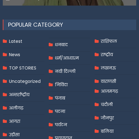
on
POPULAR CATEGORY
Latest
राशिफल
धनबाद
News
राष्ट्रीय
धर्म/आध्यात्म
TOP STORIES
लखनऊ
नयी दिल्ली
Uncategorized
वाराणसी
निविदा
आज़मगढ़
अन्तर्राष्ट्रीय
पंजाब
चंदौली
अलीगढ़
पटना
जौनपुर
आगरा
पर्यटन
बलिया
उड़ीसा
प्रयागराज