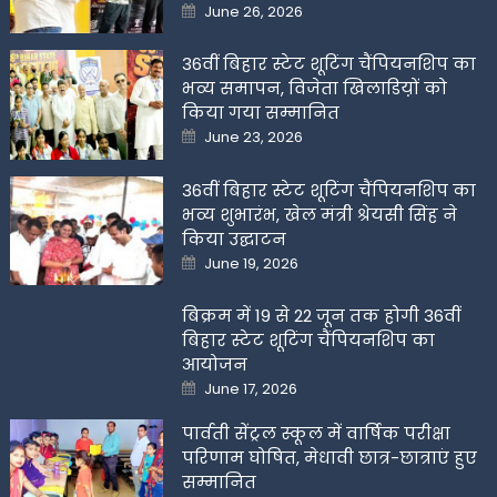
Posted
June 26, 2026
on
36वीं बिहार स्टेट शूटिंग चैंपियनशिप का
भव्य समापन, विजेता खिलाडिय़ों को
किया गया सम्मानित
Posted
June 23, 2026
on
36वीं बिहार स्टेट शूटिंग चैंपियनशिप का
भव्य शुभारंभ, खेल मंत्री श्रेयसी सिंह ने
किया उद्घाटन
Posted
June 19, 2026
on
बिक्रम में 19 से 22 जून तक होगी 36वीं
बिहार स्टेट शूटिंग चैंपियनशिप का
आयोजन
Posted
June 17, 2026
on
पार्वती सेंट्रल स्कूल में वार्षिक परीक्षा
परिणाम घोषित, मेधावी छात्र-छात्राएं हुए
सम्मानित