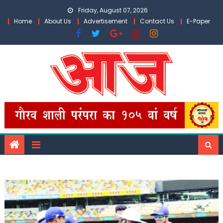
Skip
Friday, August 07, 2026
to
Home
About Us
Advertisement
Contact Us
E-Paper
content