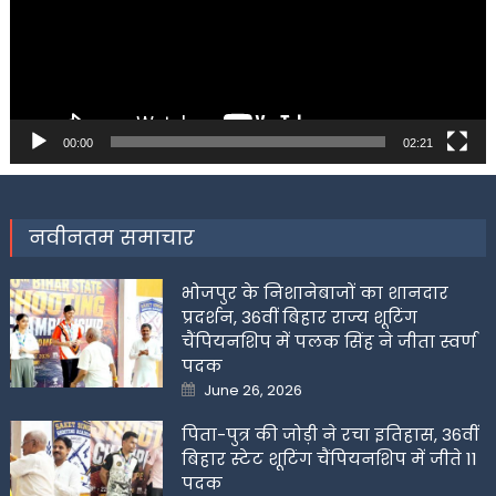
00:00
02:21
नवीनतम समाचार
भोजपुर के निशानेबाजों का शानदार
प्रदर्शन, 36वीं बिहार राज्य शूटिंग
चैंपियनशिप में पलक सिंह ने जीता स्वर्ण
पदक
Posted
June 26, 2026
on
पिता-पुत्र की जोड़ी ने रचा इतिहास, 36वीं
बिहार स्टेट शूटिंग चैंपियनशिप में जीते 11
पदक