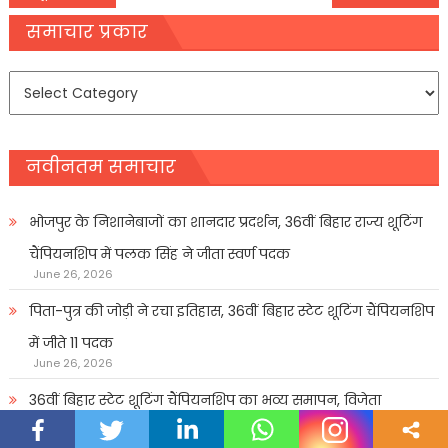
navigation
समाचार प्रकार
समाचार
प्रकार
नवीनतम समाचार
भोजपुर के निशानेबाजों का शानदार प्रदर्शन, 36वीं बिहार राज्य शूटिंग
चैंपियनशिप में पलक सिंह ने जीता स्वर्ण पदक
June 26, 2026
पिता-पुत्र की जोड़ी ने रचा इतिहास, 36वीं बिहार स्टेट शूटिंग चैंपियनशिप
में जीते 11 पदक
June 26, 2026
36वीं बिहार स्टेट शूटिंग चैंपियनशिप का भव्य समापन, विजेता
खिलाडिय़ों को किया गया सम्मानित