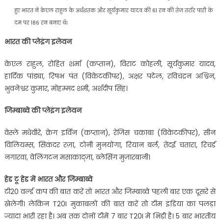
हुए भारत ने केएल राहुल के अर्धशतक और सूर्यकुमार यादव की 61 रन की तेज तर्रार पारी के
दम पर 186 रन बनाए थे।
भारत की प्लेइंग इलेवन
केएल राहुल, रोहित शर्मा (कप्तान), विराट कोहली, सूर्यकुमार यादव,
हार्दिक पांड्या, रिषभ पंत (विकेटकीपर), अक्षर पटेल, रविचंद्रन अश्विन,
भुवनेश्वर कुमार, मोहम्मद शमी, अर्शदीप सिंह।
जिम्बाब्वे की प्लेइंग इलेवन
वेस्ले मधेवीरे, क्रेग इर्विन (कप्तान), रेजिस चकाबा (विकेटकीपर), सीन
विलियम्स, सिकंदर रज़ा, टोनी मुनयोंगा, रियान बर्ल, तेंदई चतारा, रिचर्ड
नगारवा, वेलिंगटन मसाकाद्ज़ा, ब्लेसिंग मुज़ारबानी।
हेड टू हेड में भारत और जिम्बाब्वे
टी20 वर्ल्ड कप की बात करें तो भारत और जिम्बाब्वे पहली बार एक दूसरे से
खेलेगी। लेकिन T20I मुकाबलों की बात करें तो टीम इंडिया का पलड़ा
ज्यादा भारी रहा है। अब तक दोनों टीमें 7 बार T20I में भिड़ी है। 5 बार भारतीय