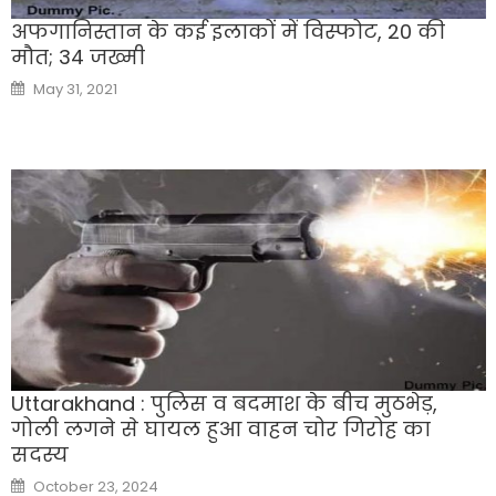
अफगानिस्तान के कई इलाकों में विस्फोट, 20 की
मौत; 34 जख्मी
Posted
May 31, 2021
on
Uttarakhand : पुलिस व बदमाश के बीच मुठभेड़,
गोली लगने से घायल हुआ वाहन चोर गिरोह का
सदस्य
Posted
October 23, 2024
on