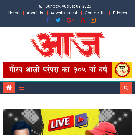
Skip
Sunday, August 09, 2026
to
Home
About Us
Advertisement
Contact Us
E-Paper
content