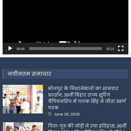
00:00
02:21
नवीनतम समाचार
भोजपुर के निशानेबाजों का शानदार
प्रदर्शन, 36वीं बिहार राज्य शूटिंग
चैंपियनशिप में पलक सिंह ने जीता स्वर्ण
पदक
Posted
June 26, 2026
on
पिता-पुत्र की जोड़ी ने रचा इतिहास, 36वीं