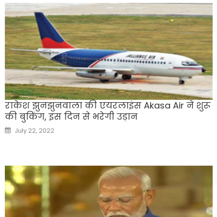
राकेश झुनझुनवाला की एयरलाइंस Akasa Air ने शुरू
की बुकिंग, इस दिन से भरेगी उड़ान
Posted
July 22, 2022
on