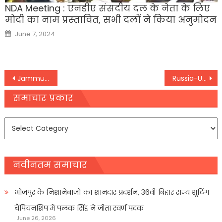
NDA Meeting : एनडीए संसदीय दल के नेता के लिए
मोदी का नाम प्रस्‍तावित, सभी दलों ने किया अनुमोदन
Posted
June 7, 2024
on
Post
Jammu Kashmir के किश्तवाड़ में बर्फ पर फिसलकर खाई में गिरा वाहन, आठ लोगों की मौत
Russia-Ukraine War: पोलैंड और नाटो ने कहा- गलती से दागी गई थी यूक्रेनी मिसाइल
navigation
समाचार प्रकार
समाचार
प्रकार
नवीनतम समाचार
भोजपुर के निशानेबाजों का शानदार प्रदर्शन, 36वीं बिहार राज्य शूटिंग
चैंपियनशिप में पलक सिंह ने जीता स्वर्ण पदक
June 26, 2026