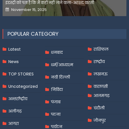
इंडस्ट्री को पता है कि मैं कहीं नहीं जाने वाला-अरशद वारसी
Posted
November 15, 2025
on
POPULAR CATEGORY
Latest
राशिफल
धनबाद
News
राष्ट्रीय
धर्म/आध्यात्म
TOP STORIES
लखनऊ
नयी दिल्ली
Uncategorized
वाराणसी
निविदा
आज़मगढ़
अन्तर्राष्ट्रीय
पंजाब
चंदौली
अलीगढ़
पटना
जौनपुर
आगरा
पर्यटन