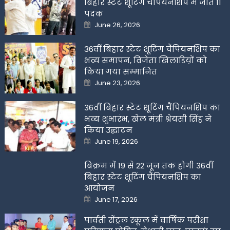
बिहार स्टेट शूटिंग चैंपियनशिप में जीते 11
पदक
Posted
June 26, 2026
on
36वीं बिहार स्टेट शूटिंग चैंपियनशिप का
भव्य समापन, विजेता खिलाडिय़ों को
किया गया सम्मानित
Posted
June 23, 2026
on
36वीं बिहार स्टेट शूटिंग चैंपियनशिप का
भव्य शुभारंभ, खेल मंत्री श्रेयसी सिंह ने
किया उद्घाटन
Posted
June 19, 2026
on
बिक्रम में 19 से 22 जून तक होगी 36वीं
बिहार स्टेट शूटिंग चैंपियनशिप का
आयोजन
Posted
June 17, 2026
on
पार्वती सेंट्रल स्कूल में वार्षिक परीक्षा