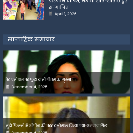
परिणाम घोषित, मेधावी छात्र-छात्राएं हुए
सम्मानित
Posted
April 1, 2026
on
साप्ताहिक समाचार
पेड प्रमोशन पर फूटा यामी गौतम का गुस्सा
Posted
December 4, 2025
on
मुझे फिल्मों में शोपीस की तरह इस्तेमाल किया गया-शहनाज गिल
Posted
December 4, 2025