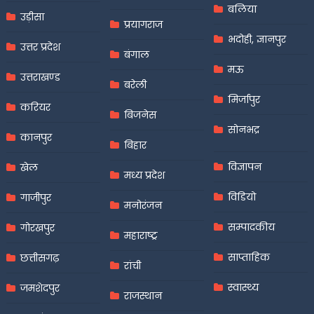
बलिया
उड़ीसा
प्रयागराज
भदोही, ज्ञानपुर
उत्तर प्रदेश
बंगाल
मऊ
उत्तराखण्ड
बरेली
मिर्जापुर
करियर
बिजनेस
सोनभद्र
कानपुर
बिहार
विज्ञापन
खेल
मध्य प्रदेश
विडियो
गाजीपुर
मनोरंजन
सम्पादकीय
गोरखपुर
महाराष्ट्र
साप्ताहिक
छत्तीसगढ़
रांची
स्वास्थ्य
जमशेदपुर
राजस्थान