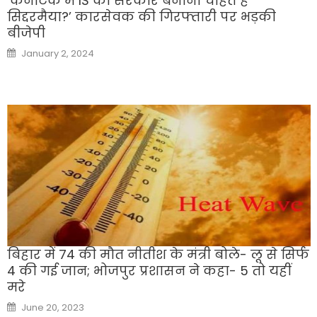
‘कर्नाटक में IS की सरकार बनाना चाहते हैं
सिद्दरमैया?’ कारसेवक की गिरफ्तारी पर भड़की
बीजेपी
Posted
January 2, 2024
on
बिहार में 74 की मौत नीतीश के मंत्री बोले- लू से सिर्फ
4 की गई जान; भोजपुर प्रशासन ने कहा- 5 तो यहीं
मरे
Posted
June 20, 2023
on