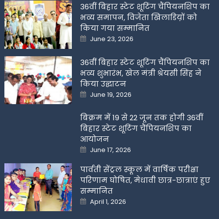
36वीं बिहार स्टेट शूटिंग चैंपियनशिप का
भव्य समापन, विजेता खिलाडिय़ों को
किया गया सम्मानित
Posted
June 23, 2026
on
36वीं बिहार स्टेट शूटिंग चैंपियनशिप का
भव्य शुभारंभ, खेल मंत्री श्रेयसी सिंह ने
किया उद्घाटन
Posted
June 19, 2026
on
बिक्रम में 19 से 22 जून तक होगी 36वीं
बिहार स्टेट शूटिंग चैंपियनशिप का
आयोजन
Posted
June 17, 2026
on
पार्वती सेंट्रल स्कूल में वार्षिक परीक्षा
परिणाम घोषित, मेधावी छात्र-छात्राएं हुए
सम्मानित
Posted
April 1, 2026
on