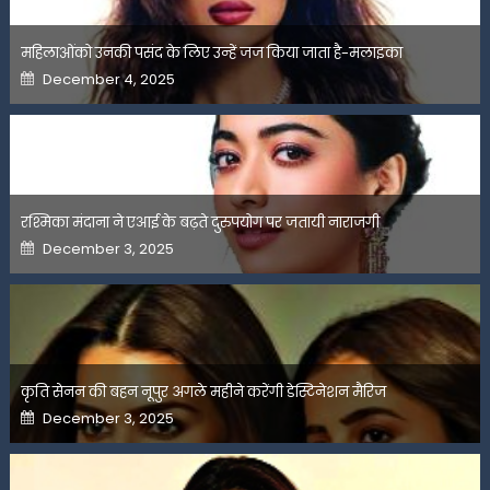
महिलाओंको उनकी पसंद के लिए उन्हें जज किया जाता है-मलाइका
Posted
December 4, 2025
on
रश्मिका मंदाना ने एआई के बढ़ते दुरुपयोग पर जतायी नाराजगी
Posted
December 3, 2025
on
कृति सेनन की बहन नूपुर अगले महीने करेंगी डेस्टिनेशन मैरिज
Posted
December 3, 2025
on