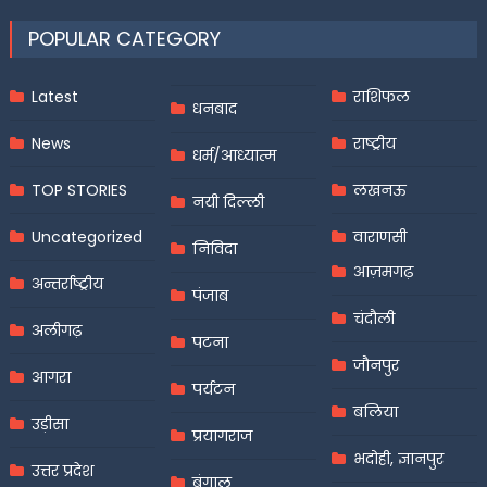
POPULAR CATEGORY
Latest
राशिफल
धनबाद
News
राष्ट्रीय
धर्म/आध्यात्म
TOP STORIES
लखनऊ
नयी दिल्ली
Uncategorized
वाराणसी
निविदा
आज़मगढ़
अन्तर्राष्ट्रीय
पंजाब
चंदौली
अलीगढ़
पटना
जौनपुर
आगरा
पर्यटन
बलिया
उड़ीसा
प्रयागराज
भदोही, ज्ञानपुर
उत्तर प्रदेश
बंगाल