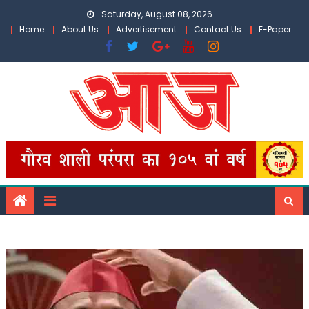
Skip
Saturday, August 08, 2026
to
Home
About Us
Advertisement
Contact Us
E-Paper
content