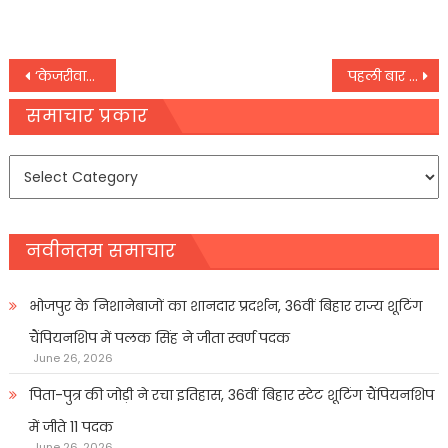
Post
‘केजरीवाल को गिरफ्तार कर सरकार ने हिंट दे दिया है, दिल्ली सीएम की गिरफ्तारी पर क्या बोल गए दिग्विजय सिंह
पहली बार कोई सिटिंग CM गिरफ्तार हुआ केजरीवाल के वकील की दलील; ED ने मांगी 10 दिन की रिमांड
navigation
समाचार प्रकार
समाचार
प्रकार
नवीनतम समाचार
भोजपुर के निशानेबाजों का शानदार प्रदर्शन, 36वीं बिहार राज्य शूटिंग
चैंपियनशिप में पलक सिंह ने जीता स्वर्ण पदक
June 26, 2026
पिता-पुत्र की जोड़ी ने रचा इतिहास, 36वीं बिहार स्टेट शूटिंग चैंपियनशिप
में जीते 11 पदक
June 26, 2026