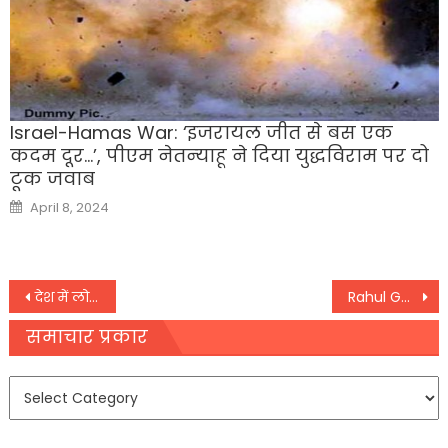
Israel-Hamas War: ‘इजरायल जीत से बस एक
कदम दूर…’, पीएम नेतन्‍याहू ने दिया युद्धविराम पर दो
टूक जवाब
Posted
April 8, 2024
on
Post
देश में लोकतंत्र पर हो रहा हमला, रोज दिख रहे नए उदाहरण राहुल गांधी का केंद्र पर हमला
Rahul Gandhi: मैं सवाल पूछना बंद नहीं करूंगा संसद सदस्यता रद्द होने के बाद बोले राहुल गांधी
navigation
समाचार प्रकार
समाचार
प्रकार