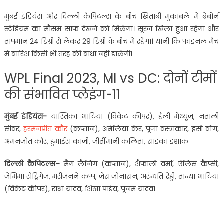
मुंबई इंडियंस और दिल्ली कैपिटल्स के बीच खिताबी मुकाबले में ब्रेबोर्न
स्टेडियम का मौसम साफ देखने को मिलेगा। सूरज खिला हुआ रहेगा और
तापमान 24 डिग्री से लेकर 29 डिग्री के बीच में रहेगा। यानी कि फाइनल मैच
में बारिश किसी भी तरह की बाधा नहीं डालेगी।
WPL Final 2023, MI vs DC: दोनों टीमों
की संभावित प्लेइंग-11
मुंबई इंडियंस-
यास्तिका भाटिया (विकेट कीपर), हैली मेथ्यूज़, नताली
सीवर,
हरमनप्रीत कौर
(कप्तान), अमेलिया केर, पूजा वस्त्राकार, इसी वोंग,
अमनजोत कौर, हुमाईरा काजी, जीर्तीमानी कलिता, साइका इशाक
दिल्ली कैपिटल्स-
मैग लैनिंग (कप्तान), शैफाली वर्मा, ऐलिस कैप्सी,
जेमिमा रोड्रिगेज, मरीजनने कप्प, जेस जोनासन, अरुंधति रेड्डी, तान्या भाटिया
(विकेट कीपर), राधा यादव, शिखा पांडेय, पूनम यादव।