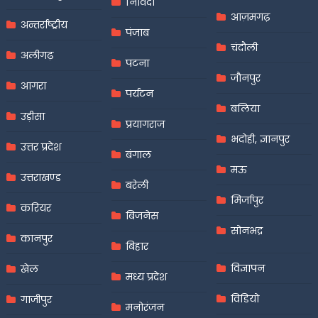
निविदा
आज़मगढ़
अन्तर्राष्ट्रीय
पंजाब
चंदौली
अलीगढ़
पटना
जौनपुर
आगरा
पर्यटन
बलिया
उड़ीसा
प्रयागराज
भदोही, ज्ञानपुर
उत्तर प्रदेश
बंगाल
मऊ
उत्तराखण्ड
बरेली
मिर्जापुर
करियर
बिजनेस
सोनभद्र
कानपुर
बिहार
विज्ञापन
खेल
मध्य प्रदेश
विडियो
गाजीपुर
मनोरंजन