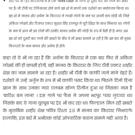
छोटे पर्दे के हिट सीरियल्स में से एक
‘पवित्र रिश्ता’
के जल्द ही दूसरे पार्ट को लाने की खबरें
पर हैं। जी टीवी पर टेलिकास्ट होने वाले इस शो ने सालों तक दर्शकों का मनोरंजन किया था।
इस शो में ‘मानव और अर्चना’ के किरदार ने लाखों लोगों के मन पर अपनी छाप छोड़ी थी। जिसे
अंकिता लोखंडे और दिवंगत एक्टर सुशांत सिंह राजपूत ने पूरी शिद्दत के साथ निभाया था। लोगों
के मन में आज भी इन दोनों की तस्वीर मानव अर्चना की जोड़ी के रूप में वैसी ही है। मगर अब
इस शो को दूसरी बार लाने की खबरों के बीच ये भी खबर सामने आ रही है कि इस बार भी मुख्य
किरदारों के नाम मानव और अर्चना ही होंगे।
कहा तो ये भी जा रहा है कि अर्चना के किरदार में एक बार फिर से अंकिता
लोखंडे की ही वापसी होगी, वहीं मानव के किरदार के लिए टीवी एक्टर शाहीर
शेख का नाम सामने आ रहा है। शाहीर भी टीवी के काफी जाने माने चेहरे हैं।
दर्शकों ने उन्हें अर्जुन के रूप में भी काफी पसंद किया था। पिछले दिनों हिना
खान के साथ उनका नया एलबम सॉन्ग रिलीज हुआ था जिसका नाम है
‘बारिश बन जाना’ । इस गाने पर फैंस ने अपना भरपूर प्यार लुटाया था।
जिसके बाद ये गाना यूट्यूब पर ट्रेंड भी कर रहा था। फिल्हाल मिल रही खबरों
के मुताबिक शाहीर शेख पवित्र रिश्ता 2.0 में मानव का किरदार निभाएंगे।
हालांकि, इस बारे में अभीतक कोई ऑपचारिक बयान सामने नहीं आया है।