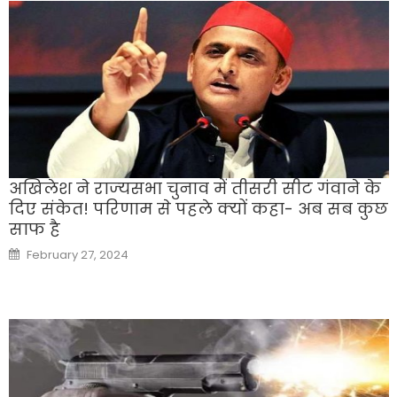
अखि‍लेश ने राज्‍यसभा चुनाव में तीसरी सीट गंवाने के
द‍िए संकेत! पर‍िणाम से पहले क्‍यों कहा- अब सब कुछ
साफ है
Posted
February 27, 2024
on