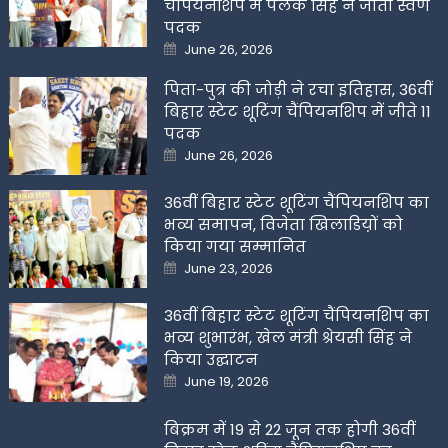
चैंपियनशिप में पलक सिंह ने जीता स्वर्ण
पदक
Posted
June 26, 2026
on
पिता-पुत्र की जोड़ी ने रचा इतिहास, 36वीं
बिहार स्टेट शूटिंग चैंपियनशिप में जीते 11
पदक
Posted
June 26, 2026
on
36वीं बिहार स्टेट शूटिंग चैंपियनशिप का
भव्य समापन, विजेता खिलाडिय़ों को
किया गया सम्मानित
Posted
June 23, 2026
on
36वीं बिहार स्टेट शूटिंग चैंपियनशिप का
भव्य शुभारंभ, खेल मंत्री श्रेयसी सिंह ने
किया उद्घाटन
Posted
June 19, 2026
on
बिक्रम में 19 से 22 जून तक होगी 36वीं