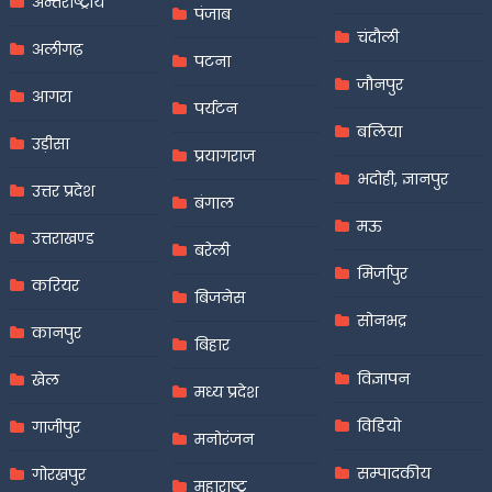
अन्तर्राष्ट्रीय
पंजाब
चंदौली
अलीगढ़
पटना
जौनपुर
आगरा
पर्यटन
बलिया
उड़ीसा
प्रयागराज
भदोही, ज्ञानपुर
उत्तर प्रदेश
बंगाल
मऊ
उत्तराखण्ड
बरेली
मिर्जापुर
करियर
बिजनेस
सोनभद्र
कानपुर
बिहार
विज्ञापन
खेल
मध्य प्रदेश
विडियो
गाजीपुर
मनोरंजन
सम्पादकीय
गोरखपुर
महाराष्ट्र