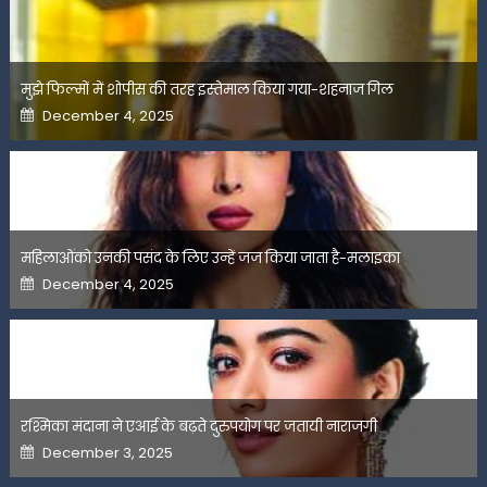
मुझे फिल्मों में शोपीस की तरह इस्तेमाल किया गया-शहनाज गिल
Posted
December 4, 2025
on
महिलाओंको उनकी पसंद के लिए उन्हें जज किया जाता है-मलाइका
Posted
December 4, 2025
on
रश्मिका मंदाना ने एआई के बढ़ते दुरुपयोग पर जतायी नाराजगी
Posted
December 3, 2025
on