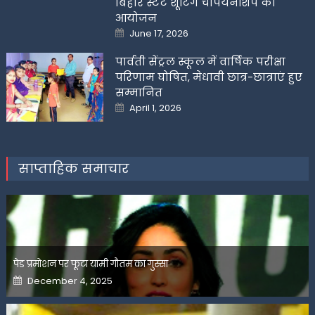
बिहार स्टेट शूटिंग चैंपियनशिप का
आयोजन
Posted
June 17, 2026
on
पार्वती सेंट्रल स्कूल में वार्षिक परीक्षा
परिणाम घोषित, मेधावी छात्र-छात्राएं हुए
सम्मानित
Posted
April 1, 2026
on
साप्ताहिक समाचार
पेड प्रमोशन पर फूटा यामी गौतम का गुस्सा
Posted
December 4, 2025
on