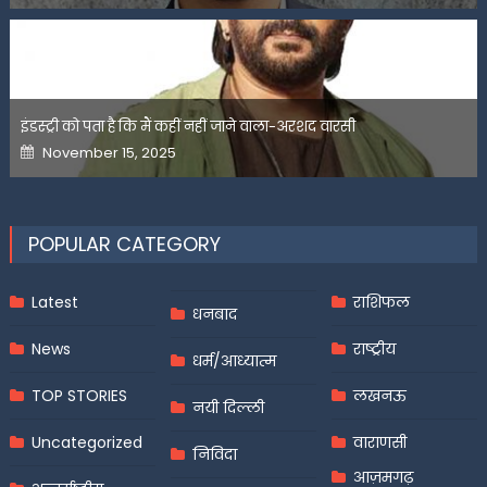
इंडस्ट्री को पता है कि मैं कहीं नहीं जाने वाला-अरशद वारसी
Posted
November 15, 2025
on
POPULAR CATEGORY
Latest
राशिफल
धनबाद
News
राष्ट्रीय
धर्म/आध्यात्म
TOP STORIES
लखनऊ
नयी दिल्ली
Uncategorized
वाराणसी
निविदा
आज़मगढ़