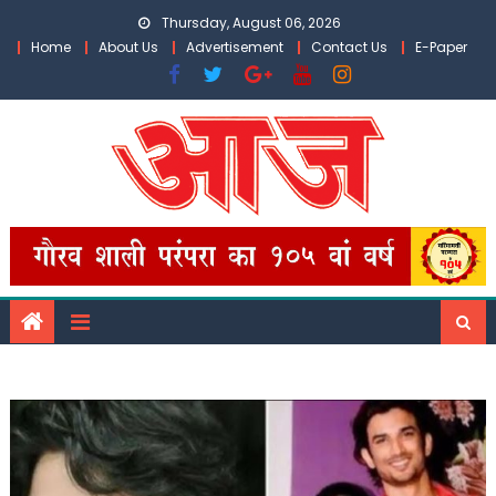
Skip
Thursday, August 06, 2026
to
Home
About Us
Advertisement
Contact Us
E-Paper
content