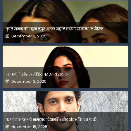
कृति सेनन की बहन नूपुर अगले महीने करेंगी डेस्टिनेशन मैरिज
Posted
December 3, 2025
on
जान्हवीने सोशल मीडियापर उठाये सवाल
Posted
December 3, 2025
on
फरहान अख्तर ने समझाया देशभक्ति और अंधभक्ति का फर्क
Posted
November 15, 2025
on