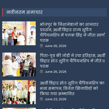
नवीनतम समाचार
भोजपुर के निशानेबाजों का शानदार
प्रदर्शन, 36वीं बिहार राज्य शूटिंग
चैंपियनशिप में पलक सिंह ने जीता स्वर्ण
पदक
Posted
June 26, 2026
on
पिता-पुत्र की जोड़ी ने रचा इतिहास, 36वीं
बिहार स्टेट शूटिंग चैंपियनशिप में जीते 11
पदक
Posted
June 26, 2026
on
36वीं बिहार स्टेट शूटिंग चैंपियनशिप का
भव्य समापन, विजेता खिलाडिय़ों को
किया गया सम्मानित
Posted
June 23, 2026
on