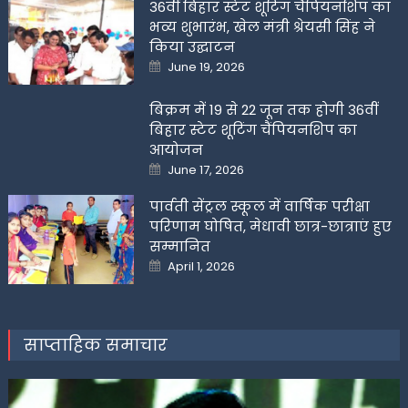
36वीं बिहार स्टेट शूटिंग चैंपियनशिप का
भव्य शुभारंभ, खेल मंत्री श्रेयसी सिंह ने
किया उद्घाटन
Posted
June 19, 2026
on
बिक्रम में 19 से 22 जून तक होगी 36वीं
बिहार स्टेट शूटिंग चैंपियनशिप का
आयोजन
Posted
June 17, 2026
on
पार्वती सेंट्रल स्कूल में वार्षिक परीक्षा
परिणाम घोषित, मेधावी छात्र-छात्राएं हुए
सम्मानित
Posted
April 1, 2026
on
साप्ताहिक समाचार