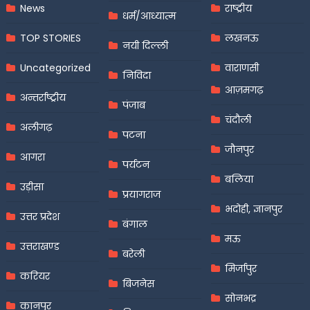
News
राष्ट्रीय
धर्म/आध्यात्म
TOP STORIES
लखनऊ
नयी दिल्ली
Uncategorized
वाराणसी
निविदा
आज़मगढ़
अन्तर्राष्ट्रीय
पंजाब
चंदौली
अलीगढ़
पटना
जौनपुर
आगरा
पर्यटन
बलिया
उड़ीसा
प्रयागराज
भदोही, ज्ञानपुर
उत्तर प्रदेश
बंगाल
मऊ
उत्तराखण्ड
बरेली
मिर्जापुर
करियर
बिजनेस
सोनभद्र
कानपुर