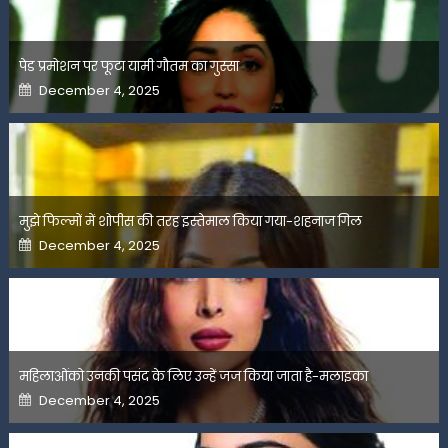
पेड प्रमोशन पर फूटा यामी गौतम का गुस्सा
Posted
December 4, 2025
on
मुझे फिल्मों में शोपीस की तरह इस्तेमाल किया गया-शहनाज गिल
Posted
December 4, 2025
on
महिलाओंको उनकी पसंद के लिए उन्हें जज किया जाता है-मलाइका
Posted
December 4, 2025
on