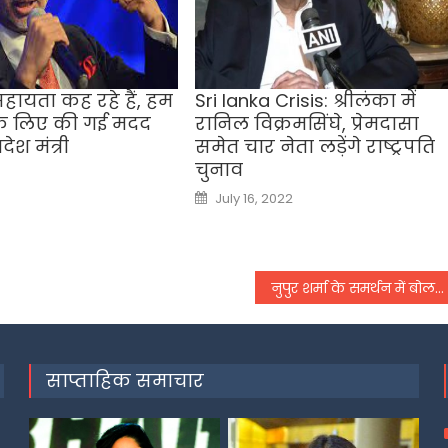
हायता कह रहे हैं, हम
Sri lanka Crisis: श्रीलंका में
 के लिए की गई मदद
रानिल विक्रमसिंघे, प्रेमदासा
देश मंत्री
समेत चार नेता लड़ेंगे राष्ट्रपति
चुनाव
Posted
July 16, 2022
on
नुपुर शर्मा के समर्थन में बोलने पर महाराष्ट्र में हुई थी केमिस्ट की हत्या! मामले में पांच गिरफ्तार, पुलिस ने जताया ये संदेह
साप्ताहिक समाचार