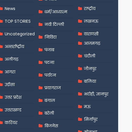
News
राष्ट्रीय
धर्म/आध्यात्म
TOP STORIES
लखनऊ
नयी दिल्ली
Uncategorized
वाराणसी
निविदा
आज़मगढ़
अन्तर्राष्ट्रीय
पंजाब
चंदौली
अलीगढ़
पटना
जौनपुर
आगरा
पर्यटन
बलिया
उड़ीसा
प्रयागराज
भदोही, ज्ञानपुर
उत्तर प्रदेश
बंगाल
मऊ
उत्तराखण्ड
बरेली
मिर्जापुर
करियर
बिजनेस