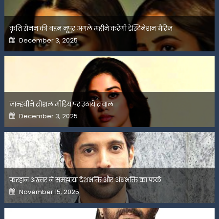
कृति सेनन की बहन नूपुर अगले महीने करेंगी डेस्टिनेशन मैरिज
Posted
December 3, 2025
on
जान्हवीने सोशल मीडियापर उठाये सवाल
Posted
December 3, 2025
on
फरहान अख्तर ने समझाया देशभक्ति और अंधभक्ति का फर्क
Posted
November 15, 2025
on