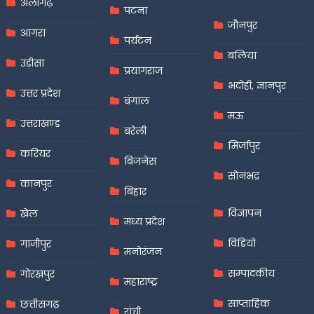
अलीगढ़
पटना
जौनपुर
आगरा
पर्यटन
बलिया
उड़ीसा
प्रयागराज
भदोही, ज्ञानपुर
उत्तर प्रदेश
बंगाल
मऊ
उत्तराखण्ड
बरेली
मिर्जापुर
करियर
बिजनेस
सोनभद्र
कानपुर
बिहार
विज्ञापन
खेल
मध्य प्रदेश
विडियो
गाजीपुर
मनोरंजन
सम्पादकीय
गोरखपुर
महाराष्ट्र
साप्ताहिक
छत्तीसगढ़
रांची