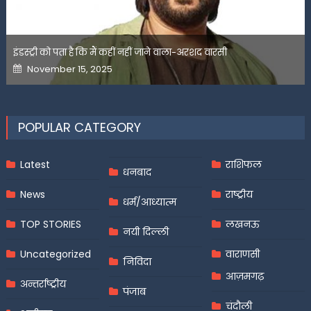
इंडस्ट्री को पता है कि मैं कहीं नहीं जाने वाला-अरशद वारसी
Posted
November 15, 2025
on
POPULAR CATEGORY
Latest
राशिफल
धनबाद
News
राष्ट्रीय
धर्म/आध्यात्म
TOP STORIES
लखनऊ
नयी दिल्ली
Uncategorized
वाराणसी
निविदा
आज़मगढ़
अन्तर्राष्ट्रीय
पंजाब
चंदौली