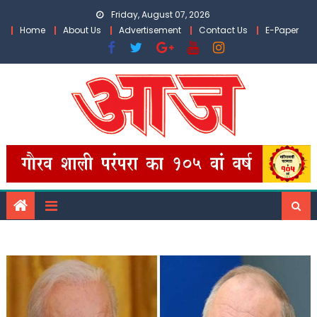
Skip
Friday, August 07, 2026
to
Home
About Us
Advertisement
Contact Us
E-Paper
content