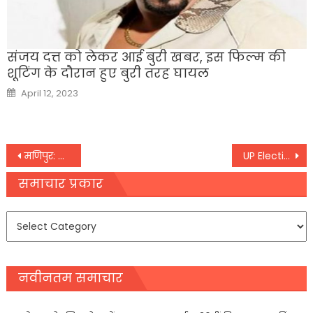
संजय दत्त को लेकर आई बुरी खबर, इस फिल्म की
शूटिंग के दौरान हुए बुरी तरह घायल
Posted
April 12, 2023
on
Post
मणिपुर: राहुल गांधी ने BJP और RSS पर साधा निशाना,
UP Election 2022: सातवें चरण में कुल 613 उम्मीदवार आजमाएंगे किस्मत,
navigation
समाचार प्रकार
समाचार
प्रकार
नवीनतम समाचार