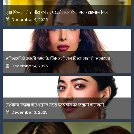
मुझे फिल्मों में शोपीस की तरह इस्तेमाल किया गया-शहनाज गिल
Posted
December 4, 2025
on
महिलाओंको उनकी पसंद के लिए उन्हें जज किया जाता है-मलाइका
Posted
December 4, 2025
on
रश्मिका मंदाना ने एआई के बढ़ते दुरुपयोग पर जतायी नाराजगी
Posted
December 3, 2025
on