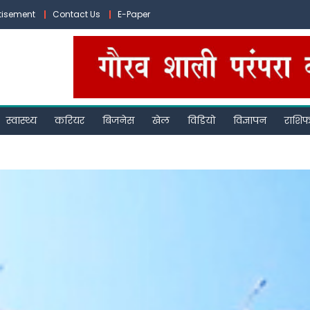
tisement
Contact Us
E-Paper
स्वास्थ्य
करियर
बिजनेस
खेल
विडियो
विज्ञापन
राशि