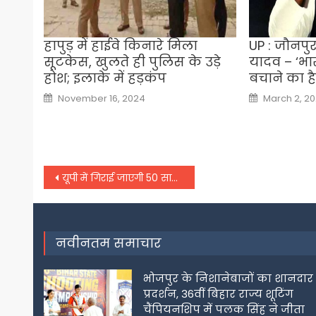
हापुड़ में हाईवे किनारे मिला
UP : जौनपुर
सूटकेस, खुलते ही पुलिस के उड़े
यादव – ‘भा
होश; इलाके में हड़कंप
बचाने का ह
Posted
Posted
November 16, 2024
March 2, 2
on
on
Post
यूपी में गिराई जाएगी 50 साल पुरानी मस्जिद, 28 नवंबर के बाद पहुंचेगा बुलडोजर!
navigation
नवीनतम समाचार
भोजपुर के निशानेबाजों का शानदार
प्रदर्शन, 36वीं बिहार राज्य शूटिंग
चैंपियनशिप में पलक सिंह ने जीता