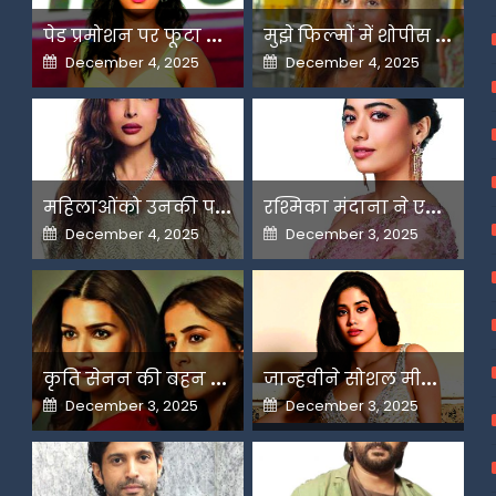
प
ेड प्रमोशन पर फूटा यामी गौतम का गुस्सा
म
ुझे फिल्मों में शोपीस की तरह इस्तेमाल किया गया-शहनाज गिल
Posted
Posted
December 4, 2025
December 4, 2025
on
on
म
हिलाओंको उनकी पसंद के लिए उन्हें जज किया जाता है-मलाइका
र
श्मिका मंदाना ने एआई के बढ़ते दुरुपयोग पर जतायी नाराजगी
Posted
Posted
December 4, 2025
December 3, 2025
on
on
क
ृति सेनन की बहन नूपुर अगले महीने करेंगी डेस्टिनेशन मैरिज
ज
ान्हवीने सोशल मीडियापर उठाये सवाल
Posted
Posted
December 3, 2025
December 3, 2025
on
on