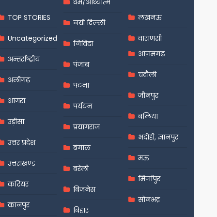
धर्म/आध्यात्म
TOP STORIES
लखनऊ
नयी दिल्ली
Uncategorized
वाराणसी
निविदा
आज़मगढ़
अन्तर्राष्ट्रीय
पंजाब
चंदौली
अलीगढ़
पटना
जौनपुर
आगरा
पर्यटन
बलिया
उड़ीसा
प्रयागराज
भदोही, ज्ञानपुर
उत्तर प्रदेश
बंगाल
मऊ
उत्तराखण्ड
बरेली
मिर्जापुर
करियर
बिजनेस
सोनभद्र
कानपुर
बिहार