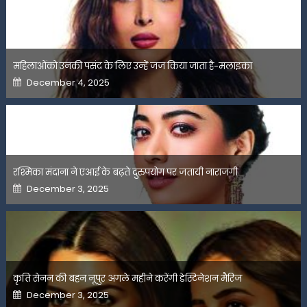
महिलाओंको उनकी पसंद के लिए उन्हें जज किया जाता है-मलाइका
Posted
December 4, 2025
on
रश्मिका मंदाना ने एआई के बढ़ते दुरुपयोग पर जतायी नाराजगी
Posted
December 3, 2025
on
कृति सेनन की बहन नूपुर अगले महीने करेंगी डेस्टिनेशन मैरिज
Posted
December 3, 2025
on