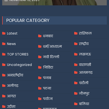
on
POPULAR CATEGORY
Latest
राशिफल
धनबाद
News
राष्ट्रीय
धर्म/आध्यात्म
TOP STORIES
लखनऊ
नयी दिल्ली
Uncategorized
वाराणसी
निविदा
आज़मगढ़
अन्तर्राष्ट्रीय
पंजाब
चंदौली
अलीगढ़
पटना
जौनपुर
आगरा
पर्यटन
बलिया
उड़ीसा