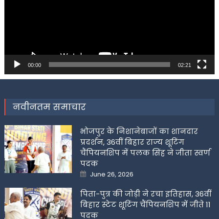
00:00
02:21
नवीनतम समाचार
भोजपुर के निशानेबाजों का शानदार
प्रदर्शन, 36वीं बिहार राज्य शूटिंग
चैंपियनशिप में पलक सिंह ने जीता स्वर्ण
पदक
Posted
June 26, 2026
on
पिता-पुत्र की जोड़ी ने रचा इतिहास, 36वीं
बिहार स्टेट शूटिंग चैंपियनशिप में जीते 11
पदक