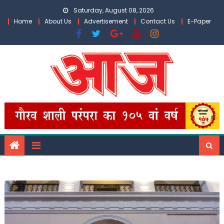
Skip
Saturday, August 08, 2026
to
Home
About Us
Advertisement
Contact Us
E-Paper
content