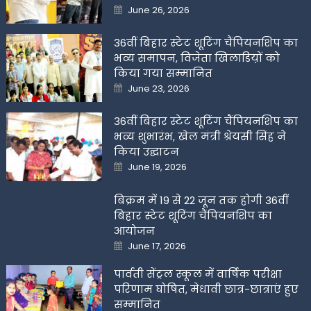
Posted
June 26, 2026
on
36वीं बिहार स्टेट शूटिंग चैंपियनशिप का
भव्य समापन, विजेता खिलाडिय़ों को
किया गया सम्मानित
Posted
June 23, 2026
on
36वीं बिहार स्टेट शूटिंग चैंपियनशिप का
भव्य शुभारंभ, खेल मंत्री श्रेयसी सिंह ने
किया उद्घाटन
Posted
June 19, 2026
on
बिक्रम में 19 से 22 जून तक होगी 36वीं
बिहार स्टेट शूटिंग चैंपियनशिप का
आयोजन
Posted
June 17, 2026
on
पार्वती सेंट्रल स्कूल में वार्षिक परीक्षा
परिणाम घोषित, मेधावी छात्र-छात्राएं हुए
सम्मानित