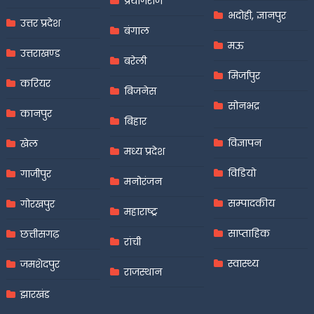
प्रयागराज
भदोही, ज्ञानपुर
उत्तर प्रदेश
बंगाल
मऊ
उत्तराखण्ड
बरेली
मिर्जापुर
करियर
बिजनेस
सोनभद्र
कानपुर
बिहार
विज्ञापन
खेल
मध्य प्रदेश
विडियो
गाजीपुर
मनोरंजन
सम्पादकीय
गोरखपुर
महाराष्ट्र
साप्ताहिक
छत्तीसगढ़
रांची
स्वास्थ्य
जमशेदपुर
राजस्थान
झारखंड