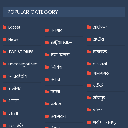
POPULAR CATEGORY
Latest
राशिफल
धनबाद
News
राष्ट्रीय
धर्म/आध्यात्म
TOP STORIES
लखनऊ
नयी दिल्ली
Uncategorized
वाराणसी
निविदा
आज़मगढ़
अन्तर्राष्ट्रीय
पंजाब
चंदौली
अलीगढ़
पटना
जौनपुर
आगरा
पर्यटन
बलिया
उड़ीसा
प्रयागराज
भदोही, ज्ञानपुर
उत्तर प्रदेश