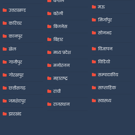
बंगाल
मऊ
उत्तराखण्ड
बरेली
मिर्जापुर
करियर
बिजनेस
सोनभद्र
कानपुर
बिहार
विज्ञापन
खेल
मध्य प्रदेश
विडियो
गाजीपुर
मनोरंजन
सम्पादकीय
गोरखपुर
महाराष्ट्र
साप्ताहिक
छत्तीसगढ़
रांची
स्वास्थ्य
जमशेदपुर
राजस्थान
झारखंड