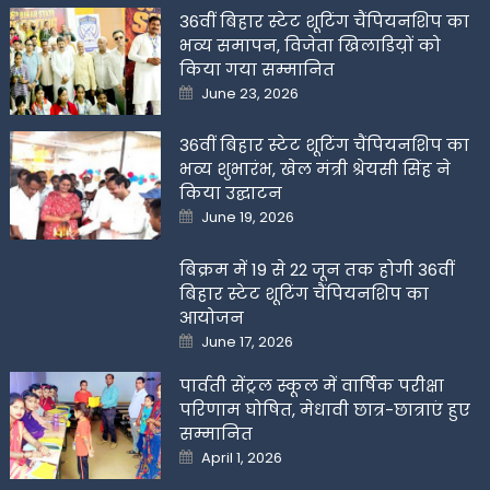
36वीं बिहार स्टेट शूटिंग चैंपियनशिप का
भव्य समापन, विजेता खिलाडिय़ों को
किया गया सम्मानित
Posted
June 23, 2026
on
36वीं बिहार स्टेट शूटिंग चैंपियनशिप का
भव्य शुभारंभ, खेल मंत्री श्रेयसी सिंह ने
किया उद्घाटन
Posted
June 19, 2026
on
बिक्रम में 19 से 22 जून तक होगी 36वीं
बिहार स्टेट शूटिंग चैंपियनशिप का
आयोजन
Posted
June 17, 2026
on
पार्वती सेंट्रल स्कूल में वार्षिक परीक्षा
परिणाम घोषित, मेधावी छात्र-छात्राएं हुए
सम्मानित
Posted
April 1, 2026
on