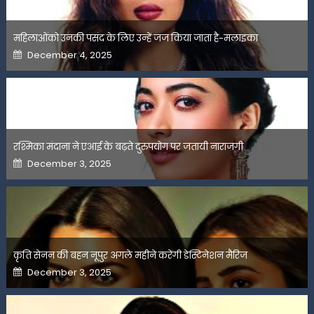
महिलाओंको उनकी पसंद के लिए उन्हें जज किया जाता है-मलाइका
Posted
December 4, 2025
on
रश्मिका मंदाना ने एआई के बढ़ते दुरुपयोग पर जतायी नाराजगी
Posted
December 3, 2025
on
कृति सेनन की बहन नूपुर अगले महीने करेंगी डेस्टिनेशन मैरिज
Posted
December 3, 2025
on