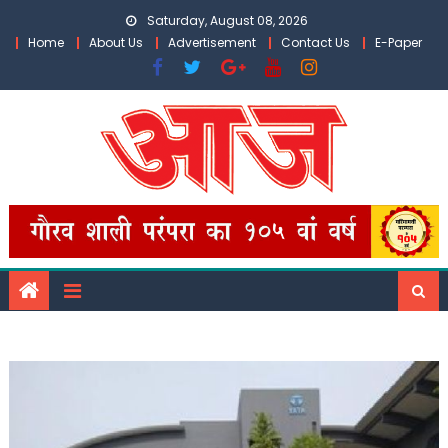
Skip
Saturday, August 08, 2026
to
Home
About Us
Advertisement
Contact Us
E-Paper
content