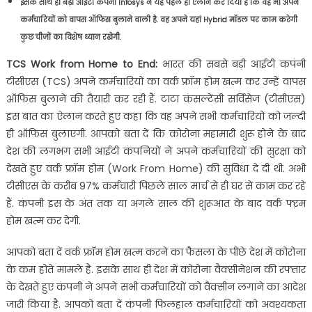
इसके साथ ही बड़ी आईटी कंपनी Infosys ने यह पहले ही ऐलान कर दिया है कि वह भी अपने
कर्मचारियों को वापस ऑफिस बुलाने वाली है. वह अपने यहां Hybrid मॉडल पर काम करेगी
कुछ चीजों का विशेष ध्यान रखेगी.
TCS Work from Home to End:
भारत की सबसे बड़ी आईटी कपंनी
टीसीएस (TCS) अपने कर्मचारियों का वर्क फ्रॉम होम खत्म कर उन्हें वापस
ऑफिस बुलाने की तैयारी कर रही हैं. टाटा कंसल्टेंसी सर्विसेज (टीसीएस)
इस बात का ऐलान करते हुए कहा कि वह अपने सभी कर्मचारियों को जल्दी
ही ऑफिस बुलाएगी. आपको बता दें कि कोरोना महामारी शुरू होने के बाद
देश की लगभग सभी आईटी कंपनियों ने अपने कर्मचारियों की सुरक्षा को
देखते हुए वर्क फ्रॉम होम (Work From Home) की सुविधा दे दी थी. अभी
टीसीएस के करीब 97% कर्मचारी पिछले साल मार्च से ही घर से काम कर रहे
हैं. कंपनी इस के अंत तक या अगले साल की शुरूआत के बाद वर्क फ्ऱम
होम खत्म कर देगी.
आपको बता दें वर्क फ्रॉम होम खत्म करने का फैसला के पीछे देश में कोरोना
के कम होते मामले है. इसके साथ ही देश में कोरोना वैक्सीनेशन की रफ्तार
के देखते हुए कंपनी ने अपने सभी कर्मचारियों को वैक्सीन लगाने का आदेश
जारी किया है. आपको बता दें कंपनी फिलहाल कर्मचारियों को अवश्यकता