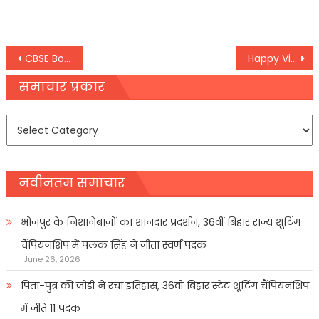
on
Post
CBSE Board : सभी स्कूल आज से जमा कर सकते हैं 10वीं-12वीं बोर्ड परीक्षा के लिए LOC
Happy Vishwakarma Puja 2021: आज के दिन परिजनों और दोस्तों को भेजें ये शुभकमाना संदेश
navigation
समाचार प्रकार
समाचार
प्रकार
नवीनतम समाचार
भोजपुर के निशानेबाजों का शानदार प्रदर्शन, 36वीं बिहार राज्य शूटिंग
चैंपियनशिप में पलक सिंह ने जीता स्वर्ण पदक
June 26, 2026
पिता-पुत्र की जोड़ी ने रचा इतिहास, 36वीं बिहार स्टेट शूटिंग चैंपियनशिप
में जीते 11 पदक