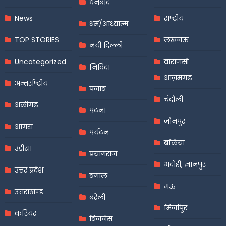
धनबाद
News
राष्ट्रीय
धर्म/आध्यात्म
TOP STORIES
लखनऊ
नयी दिल्ली
Uncategorized
वाराणसी
निविदा
आज़मगढ़
अन्तर्राष्ट्रीय
पंजाब
चंदौली
अलीगढ़
पटना
जौनपुर
आगरा
पर्यटन
बलिया
उड़ीसा
प्रयागराज
भदोही, ज्ञानपुर
उत्तर प्रदेश
बंगाल
मऊ
उत्तराखण्ड
बरेली
मिर्जापुर
करियर
बिजनेस