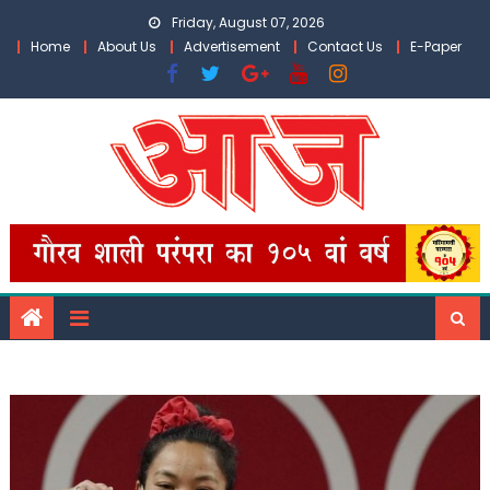
Skip
Friday, August 07, 2026
to
Home
About Us
Advertisement
Contact Us
E-Paper
content