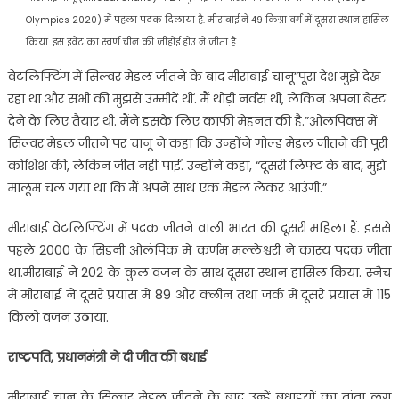
Olympics 2020) में पहला पदक दिलाया है. मीराबाई ने 49 किग्रा वर्ग में दूसरा स्थान हासिल
किया. इस इवेंट का स्वर्ण चीन की जीहोई होउ ने जीता है.
वेटलिफ्टिंग में सिल्वर मेडल जीतने के बाद मीराबाई चानू”पूरा देश मुझे देख
रहा था और सभी की मुझसे उम्मीदें थीं. मैं थोड़ी नर्वस थी, लेकिन अपना बेस्ट
देने के लिए तैयार थी. मैंने इसके लिए काफी मेहनत की है.”ओलंपिक्स में
सिल्वर मेडल जीतने पर चानू ने कहा कि उन्होंने गोल्ड मेडल जीतने की पूरी
कोशिश की, लेकिन जीत नहीं पाईं. उन्होंने कहा, “दूसरी लिफ्ट के बाद, मुझे
मालूम चल गया था कि मैं अपने साथ एक मेडल लेकर आउंगी.”
मीराबाई वेटलिफ्टिंग में पदक जीतने वाली भारत की दूसरी महिला हैं. इससे
पहले 2000 के सिडनी ओलंपिक में कर्णम मल्लेश्वरी ने कांस्य पदक जीता
था.मीराबाई ने 202 के कुल वजन के साथ दूसरा स्थान हासिल किया. स्नैच
में मीराबाई ने दूसरे प्रयास में 89 और क्लीन तथा जर्क में दूसरे प्रयास में 115
किलो वजन उठाया.
राष्ट्रपति, प्रधानमंत्री ने दी जीत की बधाई
मीराबाई चानू के सिल्वर मेडल जीतने के बाद उन्हें बधाइयों का तांता लग