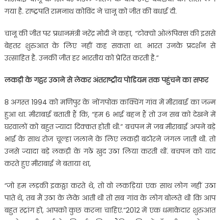
गया है. राष्ट्रपति रामनाथ कोविंद ने चानू को जीत की बधाई दी.
चानू की जीत पर प्रधानमंत्री नरेंद्र मोदी ने कहा, “टोक्यो ओलंपिक्स की इससे
बेहतर शुरुआत के लिए नहीं कह सकता था. भारत उनके प्रदर्शन से
उत्साहित है. उनकी जीत हर भारतीय को प्रेरित करती है.”
लकड़ी के गट्ठर उठाने से लेकर अंतराष्ट्रीय पोडियम तक पहुंचने का सफर
8 अगस्त 1994 को मणिपुर के नोंगपोक कक्चिंग गांव में मीराबाई का जन्म
हुआ था. मीराबाई बताती हैं कि, “हम 6 भाई बहन हैं तो उन सब को देखने में
घरवालों को बहुत ज्यादा दिक्कत होती थी.” बचपन में जब मीराबाई अपने बड़े
भाई के साथ रोज चूल्हा जलाने के लिए लकड़ी बटोरने जंगल जाती थी. तो
उनसे ज्यादा बड़े लकड़ी के गठे खुद उठा लिया करती थीं. बचपन को याद
करते हुए मीराबाई ने बताया था,
“जो हम लड़की इकठ्ठा करते थे, तो वो लकड़ियां एक साथ लोग नहीं उठा
पाते थे, तब मैं उठा के लेके आती थी तो सब गांव के लोग बोलते थी कि आप
बहुत स्ट्रांग हो, आपको कुछ करना चाहिए.”2012 में एक धमाकेदार शुरुआत