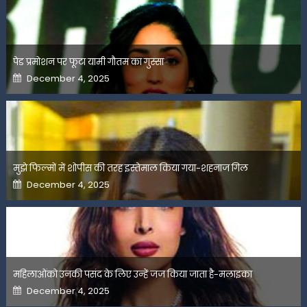
पेड प्रमोशन पर फूटा यामी गौतम का गुस्सा
Posted
December 4, 2025
on
मुझे फिल्मों में शोपीस की तरह इस्तेमाल किया गया-शहनाज गिल
Posted
December 4, 2025
on
महिलाओंको उनकी पसंद के लिए उन्हें जज किया जाता है-मलाइका
Posted
December 4, 2025
on