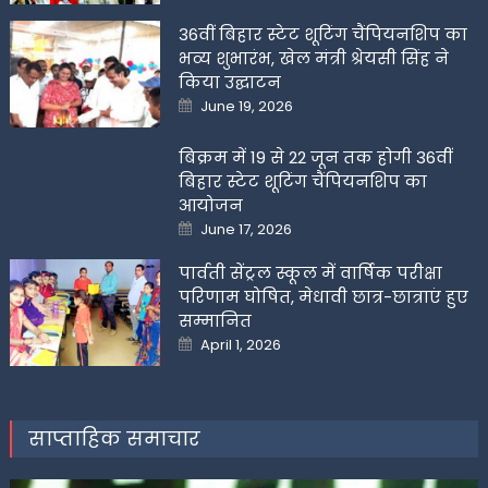
36वीं बिहार स्टेट शूटिंग चैंपियनशिप का
भव्य शुभारंभ, खेल मंत्री श्रेयसी सिंह ने
किया उद्घाटन
Posted
June 19, 2026
on
बिक्रम में 19 से 22 जून तक होगी 36वीं
बिहार स्टेट शूटिंग चैंपियनशिप का
आयोजन
Posted
June 17, 2026
on
पार्वती सेंट्रल स्कूल में वार्षिक परीक्षा
परिणाम घोषित, मेधावी छात्र-छात्राएं हुए
सम्मानित
Posted
April 1, 2026
on
साप्ताहिक समाचार