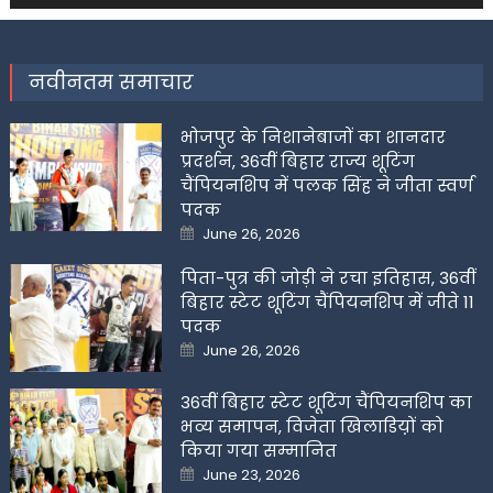
नवीनतम समाचार
भोजपुर के निशानेबाजों का शानदार
प्रदर्शन, 36वीं बिहार राज्य शूटिंग
चैंपियनशिप में पलक सिंह ने जीता स्वर्ण
पदक
Posted
June 26, 2026
on
पिता-पुत्र की जोड़ी ने रचा इतिहास, 36वीं
बिहार स्टेट शूटिंग चैंपियनशिप में जीते 11
पदक
Posted
June 26, 2026
on
36वीं बिहार स्टेट शूटिंग चैंपियनशिप का
भव्य समापन, विजेता खिलाडिय़ों को
किया गया सम्मानित
Posted
June 23, 2026
on