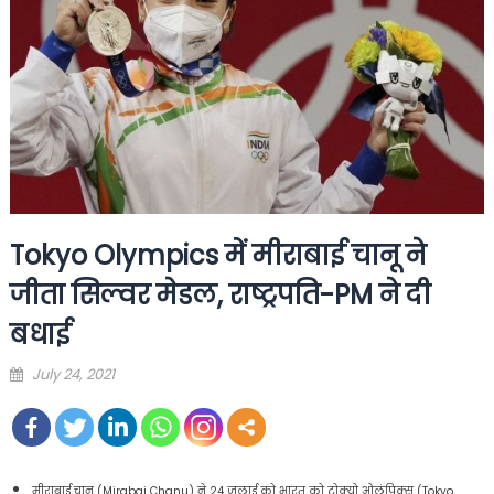
Tokyo Olympics में मीराबाई चानू ने
जीता सिल्वर मेडल, राष्ट्रपति-PM ने दी
बधाई
Posted
July 24, 2021
on
मीराबाई चानू (Mirabai Chanu) ने 24 जुलाई को भारत को टोक्यो ओलंपिक्स (Tokyo