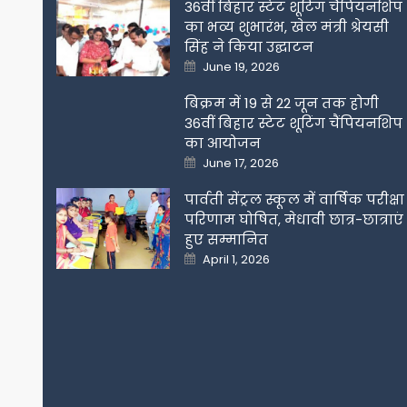
36वीं बिहार स्टेट शूटिंग चैंपियनशिप
का भव्य शुभारंभ, खेल मंत्री श्रेयसी
सिंह ने किया उद्घाटन
Posted
June 19, 2026
on
बिक्रम में 19 से 22 जून तक होगी
36वीं बिहार स्टेट शूटिंग चैंपियनशिप
का आयोजन
Posted
June 17, 2026
on
पार्वती सेंट्रल स्कूल में वार्षिक परीक्षा
परिणाम घोषित, मेधावी छात्र-छात्राएं
हुए सम्मानित
Posted
April 1, 2026
on