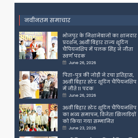
navigation
नवीनतम समाचार
भोजपुर के निशानेबाजों का शानदार
प्रदर्शन, 36वीं बिहार राज्य शूटिंग
चैंपियनशिप में पलक सिंह ने जीता
स्वर्ण पदक
Posted
June 26, 2026
on
पिता-पुत्र की जोड़ी ने रचा इतिहास,
36वीं बिहार स्टेट शूटिंग चैंपियनशिप
में जीते 11 पदक
Posted
June 26, 2026
on
36वीं बिहार स्टेट शूटिंग चैंपियनशिप
का भव्य समापन, विजेता खिलाडिय़ों
को किया गया सम्मानित
Posted
June 23, 2026
on