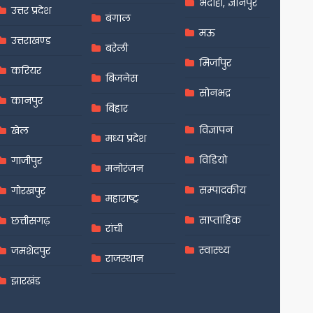
भदोही, ज्ञानपुर
उत्तर प्रदेश
बंगाल
मऊ
उत्तराखण्ड
बरेली
मिर्जापुर
करियर
बिजनेस
सोनभद्र
कानपुर
बिहार
विज्ञापन
खेल
मध्य प्रदेश
विडियो
गाजीपुर
मनोरंजन
सम्पादकीय
गोरखपुर
महाराष्ट्र
साप्ताहिक
छत्तीसगढ़
रांची
स्वास्थ्य
जमशेदपुर
राजस्थान
झारखंड