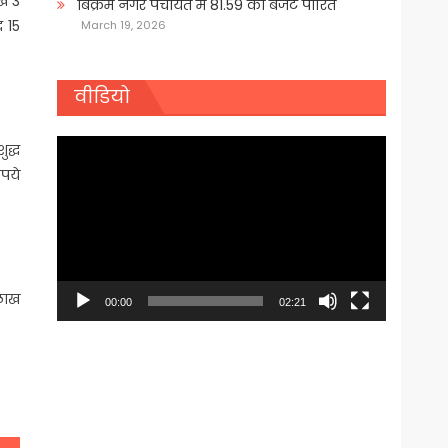
ाख 3
बिक्रम नगर पंचायत में 81.59 का बजट पारित
द 15
March 19, 2026
वीडियो
Video
ुद्ध
Player
पये
लाख
00:00
02:21