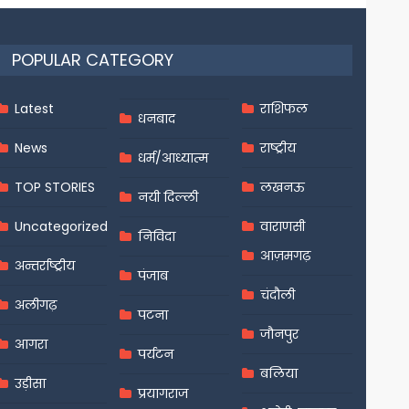
POPULAR CATEGORY
Latest
राशिफल
धनबाद
News
राष्ट्रीय
धर्म/आध्यात्म
TOP STORIES
लखनऊ
नयी दिल्ली
Uncategorized
वाराणसी
निविदा
आज़मगढ़
अन्तर्राष्ट्रीय
पंजाब
चंदौली
अलीगढ़
पटना
जौनपुर
आगरा
पर्यटन
बलिया
उड़ीसा
प्रयागराज