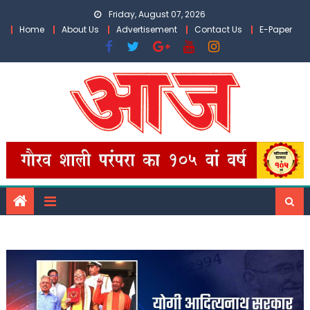
Skip
Friday, August 07, 2026
to
Home
About Us
Advertisement
Contact Us
E-Paper
content