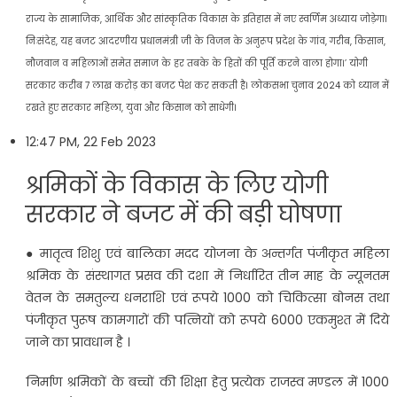
राज्य के सामाजिक, आर्थिक और सांस्कृतिक विकास के इतिहास में नए स्वर्णिम अध्याय जोड़ेगा।
निःसंदेह, यह बजट आदरणीय प्रधानमंत्री जी के विजन के अनुरूप प्रदेश के गांव, गरीब, किसान,
नौजवान व महिलाओं समेत समाज के हर तबके के हितों की पूर्ति करने वाला होगा।’ योगी
सरकार करीब 7 लाख करोड़ का बजट पेश कर सकती है। लोकसभा चुनाव 2024 को ध्‍यान में
रखते हुए सरकार मह‍िला, युवा और क‍िसान को साधेगी।
12:47 PM, 22 Feb 2023
श्रमिकों के व‍िकास के ल‍िए योगी
सरकार ने बजट में की बड़ी घोषणा
● मातृत्व शिशु एवं बालिका मदद योजना के अन्तर्गत पंजीकृत महिला
श्रमिक के संस्थागत प्रसव की दशा में निर्धारित तीन माह के न्यूनतम
वेतन के समतुल्य धनराशि एवं रूपये 1000 को चिकित्सा बोनस तथा
पंजीकृत पुरूष कामगारों की पत्नियों को रूपये 6000 एकमुश्त में दिये
जाने का प्रावधान है ।
निर्माण श्रमिकों के बच्चों की शिक्षा हेतु प्रत्येक राजस्व मण्डल में 1000