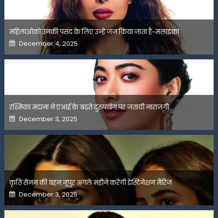
महिलाओंको उनकी पसंद के लिए उन्हें जज किया जाता है-मलाइका
Posted
December 4, 2025
on
रश्मिका मंदाना ने एआई के बढ़ते दुरुपयोग पर जतायी नाराजगी
Posted
December 3, 2025
on
कृति सेनन की बहन नूपुर अगले महीने करेंगी डेस्टिनेशन मैरिज
Posted
December 3, 2025
on