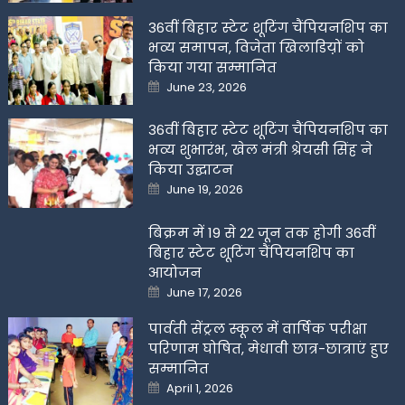
36वीं बिहार स्टेट शूटिंग चैंपियनशिप का
भव्य समापन, विजेता खिलाडिय़ों को
किया गया सम्मानित
Posted
June 23, 2026
on
36वीं बिहार स्टेट शूटिंग चैंपियनशिप का
भव्य शुभारंभ, खेल मंत्री श्रेयसी सिंह ने
किया उद्घाटन
Posted
June 19, 2026
on
बिक्रम में 19 से 22 जून तक होगी 36वीं
बिहार स्टेट शूटिंग चैंपियनशिप का
आयोजन
Posted
June 17, 2026
on
पार्वती सेंट्रल स्कूल में वार्षिक परीक्षा
परिणाम घोषित, मेधावी छात्र-छात्राएं हुए
सम्मानित
Posted
April 1, 2026
on