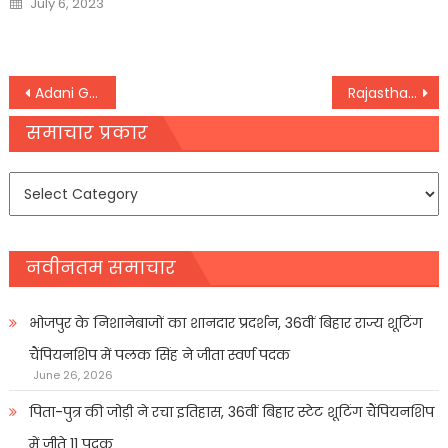
July 6, 2023
on
Post
Adani Group पर अमेरिका में लगे धोखाधड़ी के आरोप, शेयरों में भारी गिरावट
Rajasthan: घर में बुजुर्ग दंपती को बंधक बनाकर उड़ाए लाखों के नगदी और जेवरात, मारपीट कर फरार हुए बदमाश
navigation
समाचार प्रकार
समाचार
प्रकार
नवीनतम समाचार
भोजपुर के निशानेबाजों का शानदार प्रदर्शन, 36वीं बिहार राज्य शूटिंग
चैंपियनशिप में पलक सिंह ने जीता स्वर्ण पदक
June 26, 2026
पिता-पुत्र की जोड़ी ने रचा इतिहास, 36वीं बिहार स्टेट शूटिंग चैंपियनशिप
में जीते 11 पदक