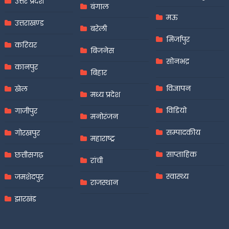
उत्तर प्रदेश
बंगाल
मऊ
उत्तराखण्ड
बरेली
मिर्जापुर
करियर
बिजनेस
सोनभद्र
कानपुर
बिहार
विज्ञापन
खेल
मध्य प्रदेश
विडियो
गाजीपुर
मनोरंजन
सम्पादकीय
गोरखपुर
महाराष्ट्र
साप्ताहिक
छत्तीसगढ़
रांची
स्वास्थ्य
जमशेदपुर
राजस्थान
झारखंड