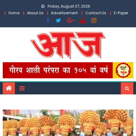
Skip
Friday, August 07, 2026
to
Home
About Us
Advertisement
Contact Us
E-Paper
content