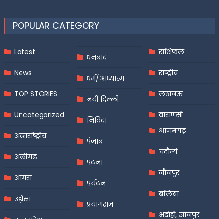
POPULAR CATEGORY
Latest
राशिफल
धनबाद
News
राष्ट्रीय
धर्म/आध्यात्म
TOP STORIES
लखनऊ
नयी दिल्ली
Uncategorized
वाराणसी
निविदा
आज़मगढ़
अन्तर्राष्ट्रीय
पंजाब
चंदौली
अलीगढ़
पटना
जौनपुर
आगरा
पर्यटन
बलिया
उड़ीसा
प्रयागराज
भदोही, ज्ञानपुर