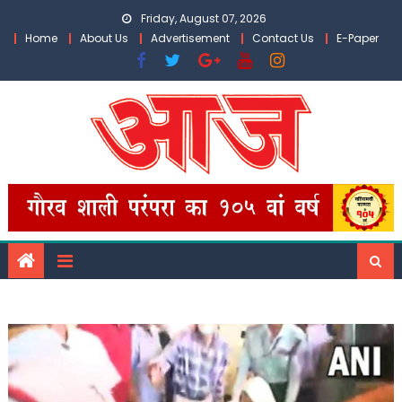
Skip
Friday, August 07, 2026
to
Home
About Us
Advertisement
Contact Us
E-Paper
content