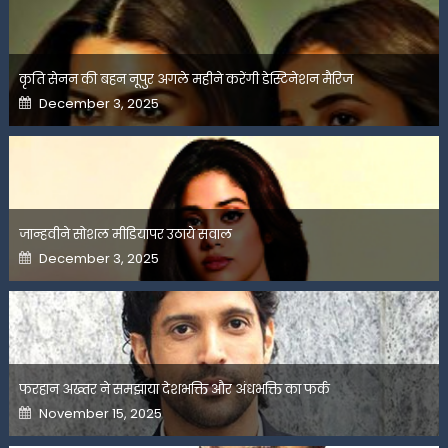
कृति सेनन की बहन नूपुर अगले महीने करेंगी डेस्टिनेशन मैरिज
Posted
December 3, 2025
on
जान्हवीने सोशल मीडियापर उठाये सवाल
Posted
December 3, 2025
on
फरहान अख्तर ने समझाया देशभक्ति और अंधभक्ति का फर्क
Posted
November 15, 2025
on