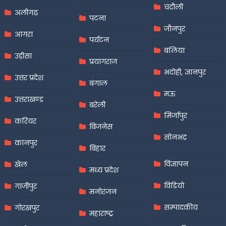
चंदौली
अलीगढ़
पटना
जौनपुर
आगरा
पर्यटन
बलिया
उड़ीसा
प्रयागराज
भदोही, ज्ञानपुर
उत्तर प्रदेश
बंगाल
मऊ
उत्तराखण्ड
बरेली
मिर्जापुर
करियर
बिजनेस
सोनभद्र
कानपुर
बिहार
विज्ञापन
खेल
मध्य प्रदेश
विडियो
गाजीपुर
मनोरंजन
सम्पादकीय
गोरखपुर
महाराष्ट्र