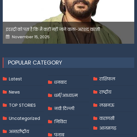
इंडस्ट्री को पता है कि मैं कहीं नहीं जाने वाला-अरशद वारसी
Posted
November 15, 2025
on
POPULAR CATEGORY
Latest
राशिफल
धनबाद
News
राष्ट्रीय
धर्म/आध्यात्म
TOP STORIES
लखनऊ
नयी दिल्ली
Uncategorized
वाराणसी
निविदा
आज़मगढ़
अन्तर्राष्ट्रीय
पंजाब