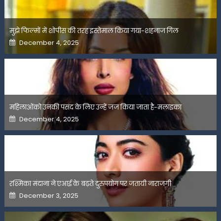
मुझे फिल्मों में शोपीस की तरह इस्तेमाल किया गया-शहनाज गिल
Posted
December 4, 2025
on
महिलाओंको उनकी पसंद के लिए उन्हें जज किया जाता है-मलाइका
Posted
December 4, 2025
on
रश्मिका मंदाना ने एआई के बढ़ते दुरुपयोग पर जतायी नाराजगी
Posted
December 3, 2025
on