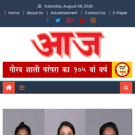
Skip
Saturday, August 08, 2026
to
Home
About Us
Advertisement
Contact Us
E-Paper
content