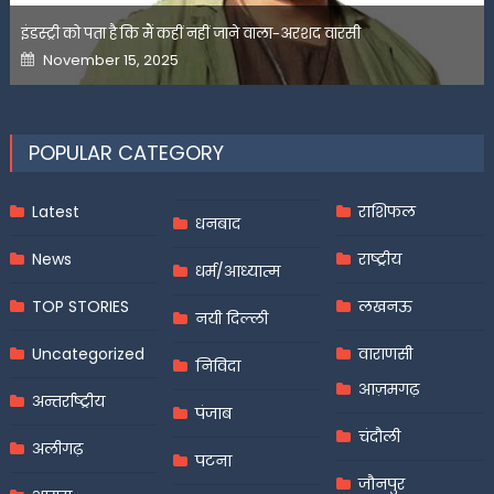
इंडस्ट्री को पता है कि मैं कहीं नहीं जाने वाला-अरशद वारसी
Posted
November 15, 2025
on
POPULAR CATEGORY
Latest
राशिफल
धनबाद
News
राष्ट्रीय
धर्म/आध्यात्म
TOP STORIES
लखनऊ
नयी दिल्ली
Uncategorized
वाराणसी
निविदा
आज़मगढ़
अन्तर्राष्ट्रीय
पंजाब
चंदौली
अलीगढ़
पटना
जौनपुर