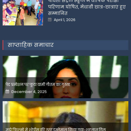
पार्वती सेंट्रल स्कूल में वार्षिक परीक्षा
परिणाम घोषित, मेधावी छात्र-छात्राएं हुए
सम्मानित
Posted
April 1, 2026
on
साप्ताहिक समाचार
पेड प्रमोशन पर फूटा यामी गौतम का गुस्सा
Posted
December 4, 2025
on
मुझे फिल्मों में शोपीस की तरह इस्तेमाल किया गया-शहनाज गिल