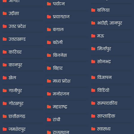
आगरा
पर्यटन
बलिया
उड़ीसा
प्रयागराज
भदोही, ज्ञानपुर
उत्तर प्रदेश
बंगाल
मऊ
उत्तराखण्ड
बरेली
मिर्जापुर
करियर
बिजनेस
सोनभद्र
कानपुर
बिहार
विज्ञापन
खेल
मध्य प्रदेश
विडियो
गाजीपुर
मनोरंजन
सम्पादकीय
गोरखपुर
महाराष्ट्र
साप्ताहिक
छत्तीसगढ़
रांची
स्वास्थ्य
जमशेदपुर
राजस्थान