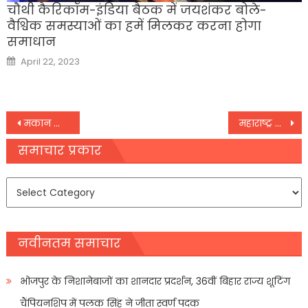
चौथी कैरिकॉम-इंडिया बैठक में जयशंकर बोले-
वैश्विक समस्याओं का हमें मिलकर करना होगा
समाधान
Posted
April 22, 2023
on
Post
मकान की छत ढही : मलबे में दबकर एक ही परिवार के पांच सदस्यों की मौत
महाराष्ट्र कांग्रेस के वरिष्ठ नेता और पूर्व एमपी एकनाथ गायकवाड़ का निधन
navigation
समाचार प्रकार
समाचार
प्रकार
नवीनतम समाचार
भोजपुर के निशानेबाजों का शानदार प्रदर्शन, 36वीं बिहार राज्य शूटिंग
चैंपियनशिप में पलक सिंह ने जीता स्वर्ण पदक