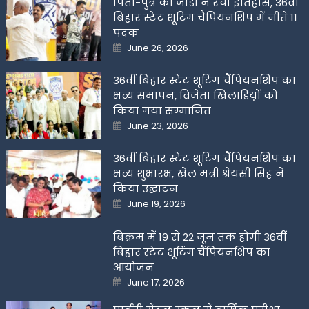
पिता-पुत्र की जोड़ी ने रचा इतिहास, 36वीं
बिहार स्टेट शूटिंग चैंपियनशिप में जीते 11
पदक
Posted
June 26, 2026
on
36वीं बिहार स्टेट शूटिंग चैंपियनशिप का
भव्य समापन, विजेता खिलाडिय़ों को
किया गया सम्मानित
Posted
June 23, 2026
on
36वीं बिहार स्टेट शूटिंग चैंपियनशिप का
भव्य शुभारंभ, खेल मंत्री श्रेयसी सिंह ने
किया उद्घाटन
Posted
June 19, 2026
on
बिक्रम में 19 से 22 जून तक होगी 36वीं
बिहार स्टेट शूटिंग चैंपियनशिप का
आयोजन
Posted
June 17, 2026
on