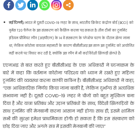
नई दिल्ली,।
भारत में दूसरी COVID-19 लहर के साथ, भारतीय क्रिकेट कंट्रोल बोर्ड (BCCI) को
वुमेंस T20 चैलेंज के इस संस्करण को कैंसिल करना पड़ सकता है। तीन टीमों का टूर्नामेंट
इंडियन प्रीमियर लीग (आइपीएल) के 14 वें संस्करण के प्लेऑफ चरण के दौरान खेला जाना
था, लेकिन कोरोना वायरस महामारी के कारण बीसीसीआइ इस साल इस टूर्नामेंट को आयोजित
नहीं करने पर विचार कर रही है, क्योंकि इस लीग में भी कई विदेशी खिलाड़ी खेलते हैं।
एएनआइ से बात करते हुए बीसीसीआइ के एक अधिकारी ने घटनाक्रम के
बारे में कहा कि वर्तमान कोरोना परिदृश्य को ध्यान में रखते हुए महिला
टूर्नामेंट की व्यवस्था करना काफी कठिन है। बीसीसीआइ अधिकारी ने कहा,
“एक आधिकारिक निर्णय किया जाना बाकी है, लेकिन दुर्भाग्य से अत्यधिक
संभावना नहीं है। दूसरी COVID-19 लहर ने चीजों को बहुत मुश्किल बना
दिया है और यात्रा प्रतिबंध और उड़ान प्रतिबंधों के साथ, विदेशी खिलाड़ियों के
साथ टूर्नामेंट की मेजबानी करना आसान नहीं होगा। साथ ही, इसमें शामिल
सभी की सुरक्षा हमेशा प्राथमिकता होगी। हो सकता है कि इस संस्करण को
छोड़ दिया जाए और अगले सत्र में इसकी मेजबानी की जाए।”