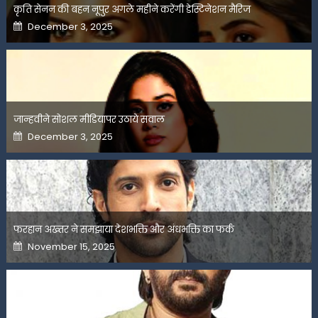
कृति सेनन की बहन नूपुर अगले महीने करेंगी डेस्टिनेशन मैरिज
Posted
December 3, 2025
on
जान्हवीने सोशल मीडियापर उठाये सवाल
Posted
December 3, 2025
on
फरहान अख्तर ने समझाया देशभक्ति और अंधभक्ति का फर्क
Posted
November 15, 2025
on