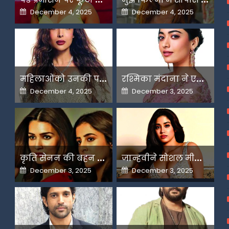
Posted
Posted
December 4, 2025
December 4, 2025
on
on
म
हिलाओंको उनकी पसंद के लिए उन्हें जज किया जाता है-मलाइका
र
श्मिका मंदाना ने एआई के बढ़ते दुरुपयोग पर जतायी नाराजगी
Posted
Posted
December 4, 2025
December 3, 2025
on
on
क
ृति सेनन की बहन नूपुर अगले महीने करेंगी डेस्टिनेशन मैरिज
ज
ान्हवीने सोशल मीडियापर उठाये सवाल
Posted
Posted
December 3, 2025
December 3, 2025
on
on