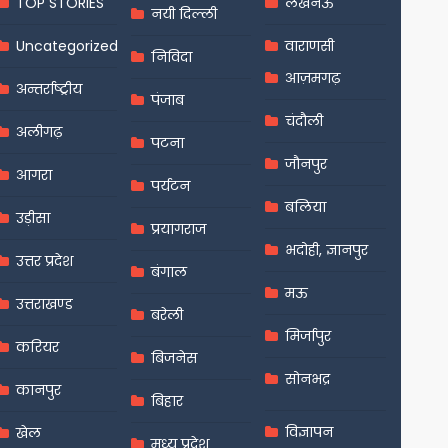
TOP STORIES
लखनऊ
नयी दिल्ली
Uncategorized
वाराणसी
निविदा
आज़मगढ़
अन्तर्राष्ट्रीय
पंजाब
चंदौली
अलीगढ़
पटना
जौनपुर
आगरा
पर्यटन
बलिया
उड़ीसा
प्रयागराज
भदोही, ज्ञानपुर
उत्तर प्रदेश
बंगाल
मऊ
उत्तराखण्ड
बरेली
मिर्जापुर
करियर
बिजनेस
सोनभद्र
कानपुर
बिहार
विज्ञापन
खेल
मध्य प्रदेश