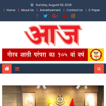
Skip
Sunday, August 09, 2026
to
Home
About Us
Advertisement
Contact Us
E-Paper
content