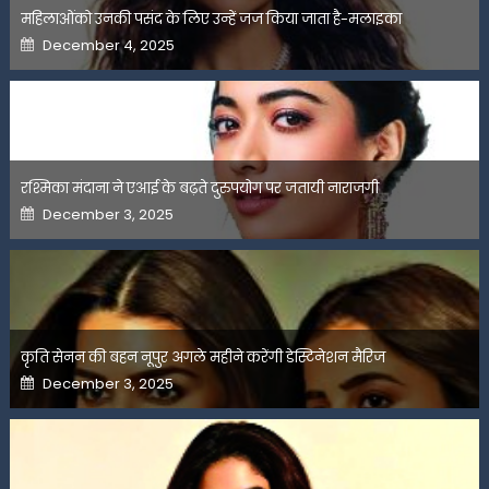
महिलाओंको उनकी पसंद के लिए उन्हें जज किया जाता है-मलाइका
Posted
December 4, 2025
on
रश्मिका मंदाना ने एआई के बढ़ते दुरुपयोग पर जतायी नाराजगी
Posted
December 3, 2025
on
कृति सेनन की बहन नूपुर अगले महीने करेंगी डेस्टिनेशन मैरिज
Posted
December 3, 2025
on