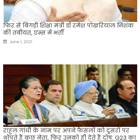
फिर से बिगड़ी शिक्षा मंत्री डॉ रमेश पोखरियाल निशंक
की तबीयत, एम्स में भर्ती
Posted
June 1, 2021
on
राहुल गांधी के नाम पर अपने फैसलों को दूसरों पर
थोपते हैं कुछ नेता, फिर उनको ही देते हैं दोष: G23 का