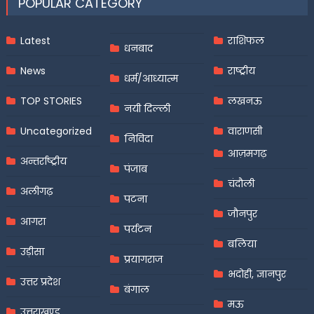
POPULAR CATEGORY
Latest
राशिफल
धनबाद
News
राष्ट्रीय
धर्म/आध्यात्म
TOP STORIES
लखनऊ
नयी दिल्ली
Uncategorized
वाराणसी
निविदा
आज़मगढ़
अन्तर्राष्ट्रीय
पंजाब
चंदौली
अलीगढ़
पटना
जौनपुर
आगरा
पर्यटन
बलिया
उड़ीसा
प्रयागराज
भदोही, ज्ञानपुर
उत्तर प्रदेश
बंगाल
मऊ
उत्तराखण्ड