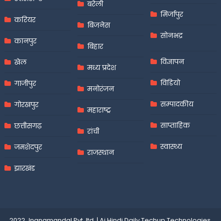
बरेली
मिर्जापुर
करियर
बिजनेस
सोनभद्र
कानपुर
बिहार
विज्ञापन
खेल
मध्य प्रदेश
विडियो
गाजीपुर
मनोरंजन
सम्पादकीय
गोरखपुर
महाराष्ट्र
साप्ताहिक
छत्तीसगढ़
रांची
स्वास्थ्य
जमशेदपुर
राजस्थान
झारखंड
2022 Jnanamandal Pvt. ltd.
|
Aj Hindi Daily
Techup Technologies
.