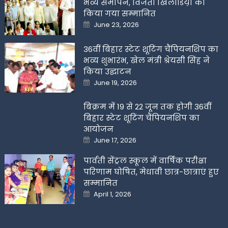
भव्य समापन, विजेता खिलाडिय़ों को
किया गया सम्मानित
Posted
June 23, 2026
on
36वीं बिहार स्टेट शूटिंग चैंपियनशिप का
भव्य शुभारंभ, खेल मंत्री श्रेयसी सिंह ने
किया उद्घाटन
Posted
June 19, 2026
on
बिक्रम में 19 से 22 जून तक होगी 36वीं
बिहार स्टेट शूटिंग चैंपियनशिप का
आयोजन
Posted
June 17, 2026
on
पार्वती सेंट्रल स्कूल में वार्षिक परीक्षा
परिणाम घोषित, मेधावी छात्र-छात्राएं हुए
सम्मानित
Posted
April 1, 2026
on