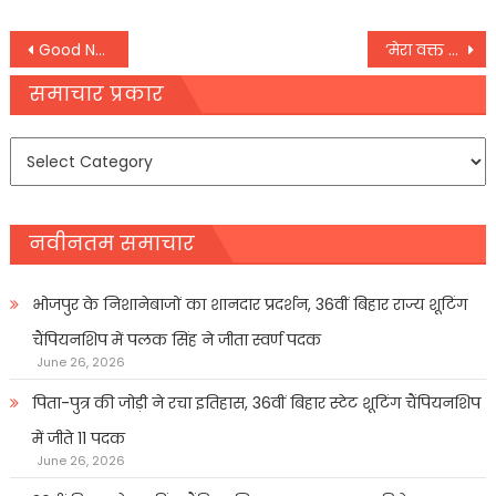
Post
Good News 57 सौ एकड़ से अधिक जमीन खरीदेगा गीडा,
‘मेरा वक्त बदलेगा, तेरी राय’…संसद में कांग्रेस की हालत पर शायराना हुए खड़गे
navigation
समाचार प्रकार
समाचार
प्रकार
नवीनतम समाचार
भोजपुर के निशानेबाजों का शानदार प्रदर्शन, 36वीं बिहार राज्य शूटिंग
चैंपियनशिप में पलक सिंह ने जीता स्वर्ण पदक
June 26, 2026
पिता-पुत्र की जोड़ी ने रचा इतिहास, 36वीं बिहार स्टेट शूटिंग चैंपियनशिप
में जीते 11 पदक
June 26, 2026