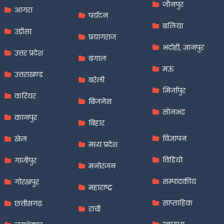
जौनपुर
आगरा
पर्यटन
बलिया
उड़ीसा
प्रयागराज
भदोही, ज्ञानपुर
उत्तर प्रदेश
बंगाल
मऊ
उत्तराखण्ड
बरेली
मिर्जापुर
करियर
बिजनेस
सोनभद्र
कानपुर
बिहार
विज्ञापन
खेल
मध्य प्रदेश
विडियो
गाजीपुर
मनोरंजन
सम्पादकीय
गोरखपुर
महाराष्ट्र
साप्ताहिक
छत्तीसगढ़
रांची