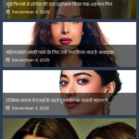
मुझे फिल्मों में शोपीस की तरह इस्तेमाल किया गया-शहनाज गिल
Posted
December 4, 2025
on
महिलाओंको उनकी पसंद के लिए उन्हें जज किया जाता है-मलाइका
Posted
December 4, 2025
on
रश्मिका मंदाना ने एआई के बढ़ते दुरुपयोग पर जतायी नाराजगी
Posted
December 3, 2025
on