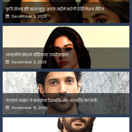
कृति सेनन की बहन नूपुर अगले महीने करेंगी डेस्टिनेशन मैरिज
Posted
December 3, 2025
on
जान्हवीने सोशल मीडियापर उठाये सवाल
Posted
December 3, 2025
on
फरहान अख्तर ने समझाया देशभक्ति और अंधभक्ति का फर्क
Posted
November 15, 2025
on