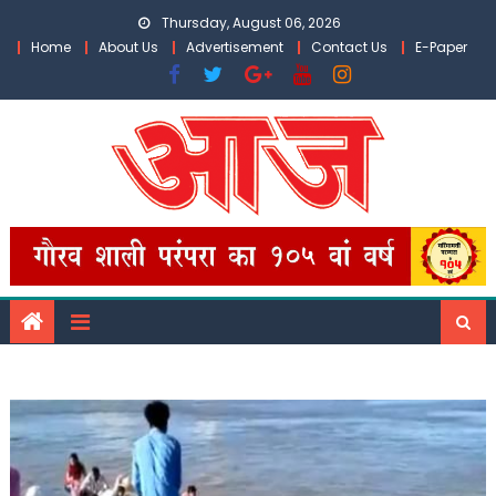
Skip
Thursday, August 06, 2026
to
Home
About Us
Advertisement
Contact Us
E-Paper
content