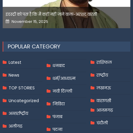
इंडस्ट्री को पता है कि मैं कहीं नहीं जाने वाला-अरशद वारसी
Posted
November 15, 2025
on
POPULAR CATEGORY
Latest
राशिफल
धनबाद
News
राष्ट्रीय
धर्म/आध्यात्म
TOP STORIES
लखनऊ
नयी दिल्ली
Uncategorized
वाराणसी
निविदा
आज़मगढ़
अन्तर्राष्ट्रीय
पंजाब
चंदौली
अलीगढ़
पटना