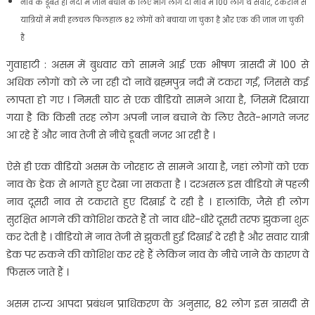
नाव के डूबते ही नदी में जान बचाने के लिए भागे लोग दो नाव में 100 लोग थे सवार, टकराने से
यात्रियों में मची हलचल फिलहाल 82 लोगों को बचाया जा चुका है और एक की जान जा चुकी
है
गुवाहाटी : असम में बुधवार को सामने आई एक भीषण त्रासदी में 100 से
अधिक लोगों को ले जा रही दो नावें ब्रह्मपुत्र नदी में टकरा गईं, जिससे कई
लापता हो गए । निमती घाट से एक वीडियो सामने आया है, जिसमें दिखाया
गया है कि किसी तरह लोग अपनी जान बचाने के लिए तैरते-भागते नजर
आ रहे हैं और नाव तेजी से नीचे डूबती नजर आ रही है ।
ऐसे ही एक वीडियो असम के जोरहाट से सामने आया है, जहां लोगों को एक
नाव के डेक से भागते हुए देखा जा सकता है । दरअसल इस वीडियो में पहली
नाव दूसरी नाव से टकराते हुए दिखाई दे रही है । हालांकि, जैसे ही लोग
सुरक्षित भागने की कोशिश करते हैं तो नाव धीरे-धीरे दूसरी तरफ झुकना शुरू
कर देती है । वीडियो में नाव तेजी से झुकती हुई दिखाई दे रही है और सवार यात्री
डेक पर रुकने की कोशिश कर रहे हैं लेकिन नाव के नीचे जाने के कारण वे
फिसल जाते हैं ।
असम राज्य आपदा प्रबंधन प्राधिकरण के अनुसार, 82 लोग इस त्रासदी से