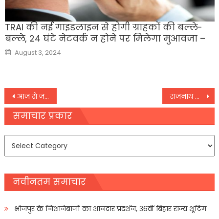
TRAI की नई गाइडलाइन से होगी ग्राहकों की बल्ले-
बल्ले, 24 घंटे नेटवर्क न होने पर मिलेगा मुआवजा –
Posted
August 3, 2024
on
Post
आज से जम्मू दौरे पर राहुल गांधी, कटरा से पैदल माता वैष्णो देवी के दर्शन करने जाएं
राजनाथ और गडकरी ने हरक्यूलिस से उतरकर बनाया इतिहास,
navigation
समाचार प्रकार
समाचार
प्रकार
नवीनतम समाचार
भोजपुर के निशानेबाजों का शानदार प्रदर्शन, 36वीं बिहार राज्य शूटिंग