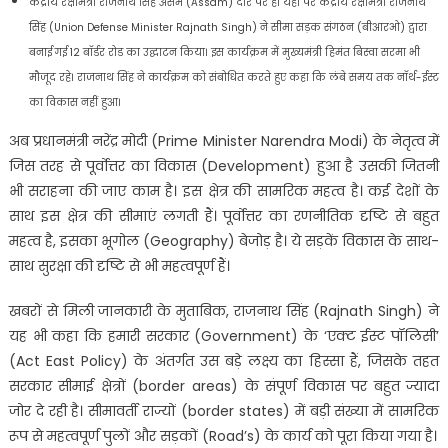
केंद्रीय रक्षामंत्री राजनाथ सिंह असम (Assam) दौरे पर हैं। यहां पर केंद्रीय रक्षामंत्री राजनाथ
सिंह (Union Defense Minister Rajnath Singh) ने सीमा सड़क संगठन (बीआरओ) द्वारा
बनाई गई 12 बॉर्डर रोड का उद्घाटन किया। इस कार्यक्रम में मुख्यमंत्री हिमंत बिस्वा सरमा भी
मौजूद रहे। राजनाथ सिंह ने कार्यक्रम को संबोधित करते हुए कहा कि लंबे समय तक नॉर्थ-ईस्ट
का विकास नहीं हुआ।
अब प्रधानमंत्री नरेंद्र मोदी (Prime Minister Narendra Modi) के नेतृत्व में
जिस तरह से पूर्वोत्तर का विकास (Development) हुआ है उसकी जितनी
भी सराहना की जाए काम है। इस क्षेत्र की सामरिक महत्व है। कई देशों के
साथ इस क्षेत्र की सीमाएं लगती हैं। पूर्वोत्तर का रणनीतिक दृष्टि से बहुत
महत्व है, इसका भूगोल (Geography) बेजोड़ है। ये सड़कें विकास के साथ-
साथ सुरक्षा की दृष्टि से भी महत्वपूर्ण हैं।
खबरों से मिली जानकारी के मुताबिक, राजनाथ सिंह (Rajnath Singh) ने
यह भी कहा कि हमारी सरकार (Government) के ‘एक्ट ईस्ट पॉलिसी’
(Act East Policy) के अंतर्गत उस बड़े लक्ष्य का हिस्सा हैं, जिसके तहत
सरकार सीमाई क्षेत्रों (border areas) के संपूर्ण विकास पर बहुत ज्यादा
जोर दे रही है। सीमावर्ती राज्यों (border states) में बड़ी संख्या में सामरिक
रूप से महत्वपूर्ण पुलों और सड़कों (Road’s) के कार्य को पूरा किया गया है।