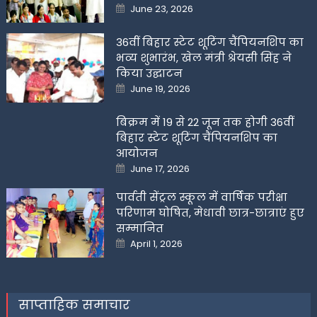
Posted
June 23, 2026
on
36वीं बिहार स्टेट शूटिंग चैंपियनशिप का
भव्य शुभारंभ, खेल मंत्री श्रेयसी सिंह ने
किया उद्घाटन
Posted
June 19, 2026
on
बिक्रम में 19 से 22 जून तक होगी 36वीं
बिहार स्टेट शूटिंग चैंपियनशिप का
आयोजन
Posted
June 17, 2026
on
पार्वती सेंट्रल स्कूल में वार्षिक परीक्षा
परिणाम घोषित, मेधावी छात्र-छात्राएं हुए
सम्मानित
Posted
April 1, 2026
on
साप्ताहिक समाचार