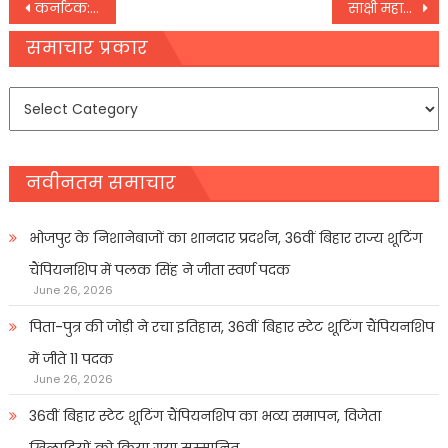
Post
कर्नाटक: पूर्व क्रिकेटर बी विजयकृष्णा का हार्ट अटैक से निधन,
साक्षी महाराज बयान, बोले- संजय सिंह और अखिलेश यादव वापस ले सकते हैं अपना दान
navigation
समाचार प्रकार
समाचार
प्रकार
नवीनतम समाचार
भोजपुर के निशानेबाजों का शानदार प्रदर्शन, 36वीं बिहार राज्य शूटिंग
चैंपियनशिप में पलक सिंह ने जीता स्वर्ण पदक
June 26, 2026
पिता-पुत्र की जोड़ी ने रचा इतिहास, 36वीं बिहार स्टेट शूटिंग चैंपियनशिप
में जीते 11 पदक
June 26, 2026
36वीं बिहार स्टेट शूटिंग चैंपियनशिप का भव्य समापन, विजेता