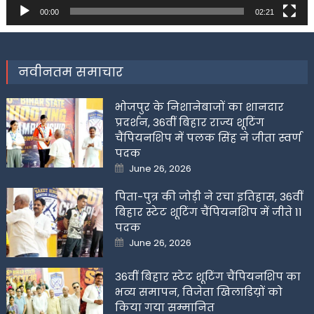
00:00
02:21
नवीनतम समाचार
भोजपुर के निशानेबाजों का शानदार
प्रदर्शन, 36वीं बिहार राज्य शूटिंग
चैंपियनशिप में पलक सिंह ने जीता स्वर्ण
पदक
Posted
June 26, 2026
on
पिता-पुत्र की जोड़ी ने रचा इतिहास, 36वीं
बिहार स्टेट शूटिंग चैंपियनशिप में जीते 11
पदक
Posted
June 26, 2026
on
36वीं बिहार स्टेट शूटिंग चैंपियनशिप का
भव्य समापन, विजेता खिलाडिय़ों को
किया गया सम्मानित