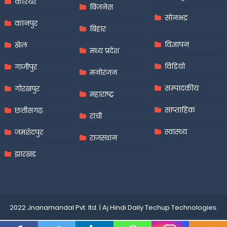
करियर
बिजनेस
सोनभद्र
कानपुर
बिहार
विज्ञापन
खेल
मध्य प्रदेश
विडियो
गाजीपुर
मनोरंजन
सम्पादकीय
गोरखपुर
महाराष्ट्र
साप्ताहिक
छत्तीसगढ़
रांची
स्वास्थ्य
जमशेदपुर
राजस्थान
झारखंड
2022 Jnanamandal Pvt. ltd.
|
Aj Hindi Daily
Techup Technologies
.