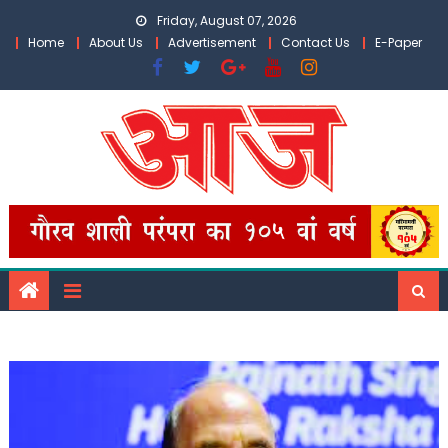
Skip
Friday, August 07, 2026
to
Home
About Us
Advertisement
Contact Us
E-Paper
content