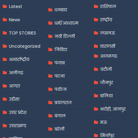
Latest
राशिफल
धनबाद
News
राष्ट्रीय
धर्म/आध्यात्म
TOP STORIES
लखनऊ
नयी दिल्ली
Uncategorized
वाराणसी
निविदा
आज़मगढ़
अन्तर्राष्ट्रीय
पंजाब
चंदौली
अलीगढ़
पटना
जौनपुर
आगरा
पर्यटन
बलिया
उड़ीसा
प्रयागराज
भदोही, ज्ञानपुर
उत्तर प्रदेश
बंगाल
मऊ
उत्तराखण्ड
बरेली
मिर्जापुर