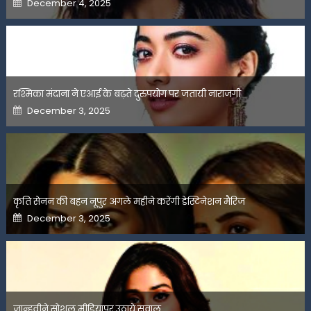
December 4, 2025
on
रश्मिका मंदाना ने एआई के बढ़ते दुरुपयोग पर जतायी नाराजगी
Posted
December 3, 2025
on
कृति सेनन की बहन नूपुर अगले महीने करेंगी डेस्टिनेशन मैरिज
Posted
December 3, 2025
on
जान्हवीने सोशल मीडियापर उठाये सवाल