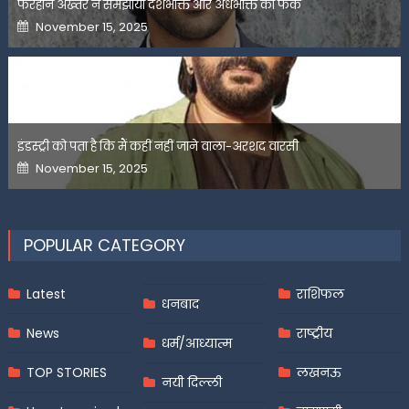
फरहान अख्तर ने समझाया देशभक्ति और अंधभक्ति का फर्क
Posted
November 15, 2025
on
इंडस्ट्री को पता है कि मैं कहीं नहीं जाने वाला-अरशद वारसी
Posted
November 15, 2025
on
POPULAR CATEGORY
Latest
राशिफल
धनबाद
News
राष्ट्रीय
धर्म/आध्यात्म
TOP STORIES
लखनऊ
नयी दिल्ली