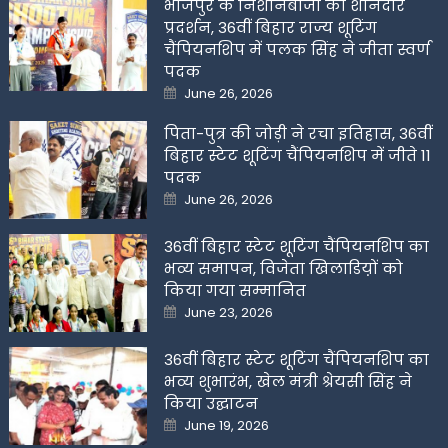
भोजपुर के निशानेबाजों का शानदार
प्रदर्शन, 36वीं बिहार राज्य शूटिंग
चैंपियनशिप में पलक सिंह ने जीता स्वर्ण
पदक
Posted
June 26, 2026
on
पिता-पुत्र की जोड़ी ने रचा इतिहास, 36वीं
बिहार स्टेट शूटिंग चैंपियनशिप में जीते 11
पदक
Posted
June 26, 2026
on
36वीं बिहार स्टेट शूटिंग चैंपियनशिप का
भव्य समापन, विजेता खिलाडिय़ों को
किया गया सम्मानित
Posted
June 23, 2026
on
36वीं बिहार स्टेट शूटिंग चैंपियनशिप का
भव्य शुभारंभ, खेल मंत्री श्रेयसी सिंह ने
किया उद्घाटन
Posted
June 19, 2026
on