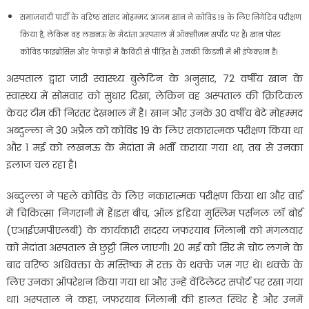
समाजवादी पार्टी के वरिष्ठ सांसद मोहम्मद आजम खान ने कोविड 19 के लिए निगेटिव परीक्षण
किया है, लेकिन वह लखनऊ के मेदांता अस्पताल में ऑक्सीजन सर्पोट पर हैं। खान पोस्ट
कोविड फाइब्रोसिस और फेफड़ों में कैविटी से पीड़ित हैं। उनकी किडनी में भी इंफेक्शन है।
अस्पताल द्वारा जारी स्वास्थ्य बुलेटिन के अनुसार, 72 वर्षीय खान के
स्वास्थ्य में सोमवार को सुधार दिखा, लेकिन वह अस्पताल की क्रिटिकल
केयर टीम की निरंतर देखभाल में है। खान और उनके 30 वर्षीय बेटे मोहम्मद
अब्दुल्ला ने 30 अप्रैल को कोविड 19 के लिए सकारात्मक परीक्षण किया था
और 1 मई को लखनऊ के मेदांता में भर्ती कराया गया था, तब से उनका
इलाज चल रहा है।
अब्दुल्ला ने पहले कोविड के लिए नकारात्मक परीक्षण किया था और वार्ड
में चिकित्सा निगरानी में हैं।इस बीच, ऑल इंडिया मुस्लिम पर्सनल लॉ बोर्ड
(एआईएमपीएलबी) के कार्यकारी सदस्य जफरयाब जिलानी को मंगलवार
को मेदांता अस्पताल से छुट्टी मिल जाएगी। 20 मई को सिर में चोट लगने के
बाद वरिष्ठ अधिवक्ता के मस्तिष्क में रक्त के थक्के जम गए थे। थक्के के
लिए उनका ऑपरेशन किया गया था और उन्हें वेंटिलेटर सपोर्ट पर रखा गया
था। अस्पताल ने कहा, जफरयाब जिलानी की हालत स्थिर है और उनमें