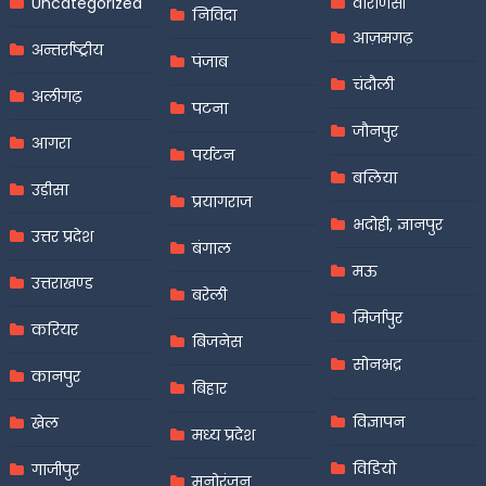
Uncategorized
वाराणसी
निविदा
आज़मगढ़
अन्तर्राष्ट्रीय
पंजाब
चंदौली
अलीगढ़
पटना
जौनपुर
आगरा
पर्यटन
बलिया
उड़ीसा
प्रयागराज
भदोही, ज्ञानपुर
उत्तर प्रदेश
बंगाल
मऊ
उत्तराखण्ड
बरेली
मिर्जापुर
करियर
बिजनेस
सोनभद्र
कानपुर
बिहार
विज्ञापन
खेल
मध्य प्रदेश
विडियो
गाजीपुर
मनोरंजन