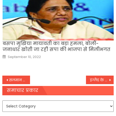
बसपा मुखिया मायावती का बड़ा हमला, बोलीं-
जनाधार खोती जा रही सपा की भाजपा से मिलीभगत
Posted
September 10, 2022
on
Post
सलमान खान की अपील- बुरे वक्त के बीतने तक हमें पॉजिटिव बने रहना है
इंग्लैंड के खिलाफ टेस्ट सीरीज में नहीं खेलेंगे ट्रेंट बोल्ट, WTC Final में लेंगे हिस्सा
navigation
समाचार प्रकार
समाचार
प्रकार