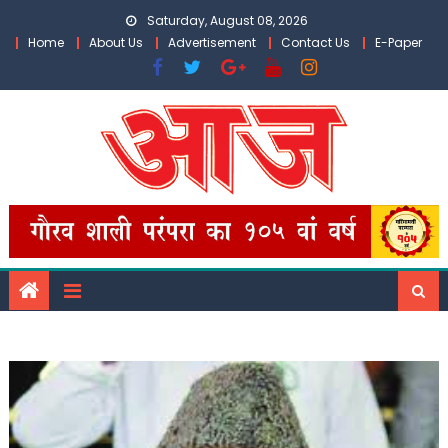
Skip
Saturday, August 08, 2026
to
Home
About Us
Advertisement
Contact Us
E-Paper
content