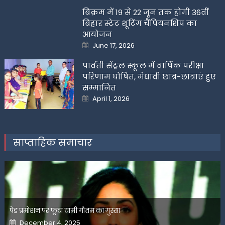
बिक्रम में 19 से 22 जून तक होगी 36वीं
बिहार स्टेट शूटिंग चैंपियनशिप का
आयोजन
Posted
June 17, 2026
on
पार्वती सेंट्रल स्कूल में वार्षिक परीक्षा
परिणाम घोषित, मेधावी छात्र-छात्राएं हुए
सम्मानित
Posted
April 1, 2026
on
साप्ताहिक समाचार
पेड प्रमोशन पर फूटा यामी गौतम का गुस्सा
Posted
December 4, 2025