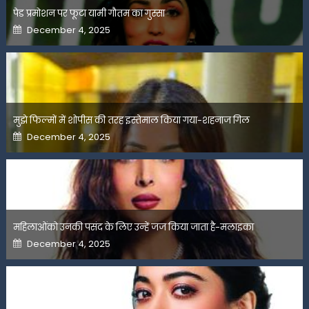
पेड प्रमोशन पर फूटा यामी गौतम का गुस्सा
Posted
December 4, 2025
on
मुझे फिल्मों में शोपीस की तरह इस्तेमाल किया गया-शहनाज गिल
Posted
December 4, 2025
on
महिलाओंको उनकी पसंद के लिए उन्हें जज किया जाता है-मलाइका
Posted
December 4, 2025
on