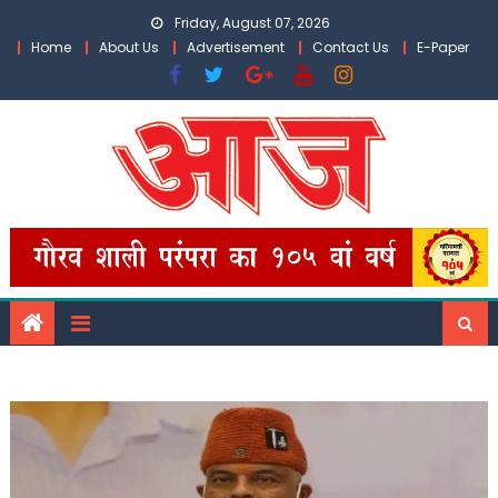
Skip
Friday, August 07, 2026
to
Home
About Us
Advertisement
Contact Us
E-Paper
content