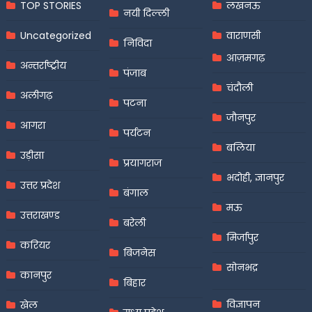
TOP STORIES
लखनऊ
नयी दिल्ली
Uncategorized
वाराणसी
निविदा
आज़मगढ़
अन्तर्राष्ट्रीय
पंजाब
चंदौली
अलीगढ़
पटना
जौनपुर
आगरा
पर्यटन
बलिया
उड़ीसा
प्रयागराज
भदोही, ज्ञानपुर
उत्तर प्रदेश
बंगाल
मऊ
उत्तराखण्ड
बरेली
मिर्जापुर
करियर
बिजनेस
सोनभद्र
कानपुर
बिहार
विज्ञापन
खेल