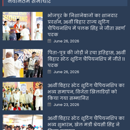
नवीनतम समाचार
भोजपुर के निशानेबाजों का शानदार
प्रदर्शन, 36वीं बिहार राज्य शूटिंग
चैंपियनशिप में पलक सिंह ने जीता स्वर्ण
पदक
Posted
June 26, 2026
on
पिता-पुत्र की जोड़ी ने रचा इतिहास, 36वीं
बिहार स्टेट शूटिंग चैंपियनशिप में जीते 11
पदक
Posted
June 26, 2026
on
36वीं बिहार स्टेट शूटिंग चैंपियनशिप का
भव्य समापन, विजेता खिलाडिय़ों को
किया गया सम्मानित
Posted
June 23, 2026
on
36वीं बिहार स्टेट शूटिंग चैंपियनशिप का
भव्य शुभारंभ, खेल मंत्री श्रेयसी सिंह ने