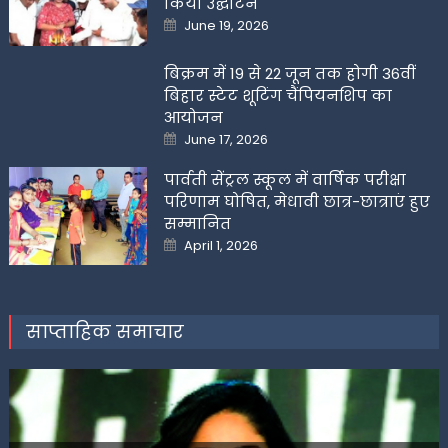
किया उद्घाटन
Posted
June 19, 2026
on
बिक्रम में 19 से 22 जून तक होगी 36वीं
बिहार स्टेट शूटिंग चैंपियनशिप का
आयोजन
Posted
June 17, 2026
on
पार्वती सेंट्रल स्कूल में वार्षिक परीक्षा
परिणाम घोषित, मेधावी छात्र-छात्राएं हुए
सम्मानित
Posted
April 1, 2026
on
साप्ताहिक समाचार