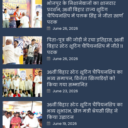
भोजपुर के निशानेबाजों का शानदार
प्रदर्शन, 36वीं बिहार राज्य शूटिंग
चैंपियनशिप में पलक सिंह ने जीता स्वर्ण
पदक
Posted
June 26, 2026
on
पिता-पुत्र की जोड़ी ने रचा इतिहास, 36वीं
बिहार स्टेट शूटिंग चैंपियनशिप में जीते 11
पदक
Posted
June 26, 2026
on
36वीं बिहार स्टेट शूटिंग चैंपियनशिप का
भव्य समापन, विजेता खिलाडिय़ों को
किया गया सम्मानित
Posted
June 23, 2026
on
36वीं बिहार स्टेट शूटिंग चैंपियनशिप का
भव्य शुभारंभ, खेल मंत्री श्रेयसी सिंह ने
किया उद्घाटन
Posted
June 19, 2026
on