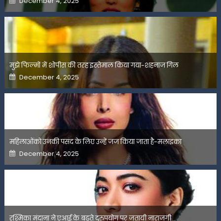
December 4, 2025
on
मुझे फिल्मों में शोपीस की तरह इस्तेमाल किया गया-शहनाज गिल
Posted
December 4, 2025
on
महिलाओंको उनकी पसंद के लिए उन्हें जज किया जाता है-मलाइका
Posted
December 4, 2025
on
रश्मिका मंदाना ने एआई के बढ़ते दुरुपयोग पर जतायी नाराजगी