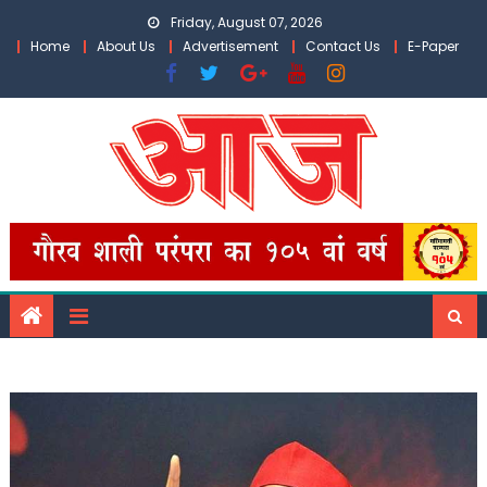
Skip
Friday, August 07, 2026
to
Home
About Us
Advertisement
Contact Us
E-Paper
content