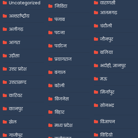
Uncategorized
वाराणसी
निविदा
आज़मगढ़
अन्तर्राष्ट्रीय
पंजाब
चंदौली
अलीगढ़
पटना
जौनपुर
आगरा
पर्यटन
बलिया
उड़ीसा
प्रयागराज
भदोही, ज्ञानपुर
उत्तर प्रदेश
बंगाल
मऊ
उत्तराखण्ड
बरेली
मिर्जापुर
करियर
बिजनेस
सोनभद्र
कानपुर
बिहार
विज्ञापन
खेल
मध्य प्रदेश
विडियो
गाजीपुर