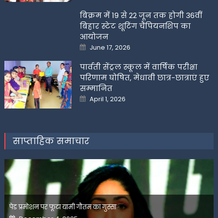
बिक्रम में 19 से 22 जून तक होगी 36वीं
बिहार स्टेट शूटिंग चैंपियनशिप का
आयोजन
Posted
June 17, 2026
on
पार्वती सेंट्रल स्कूल में वार्षिक परीक्षा
परिणाम घोषित, मेधावी छात्र-छात्राएं हुए
सम्मानित
Posted
April 1, 2026
on
साप्ताहिक समाचार
पेड प्रमोशन पर फूटा यामी गौतम का गुस्सा
Posted