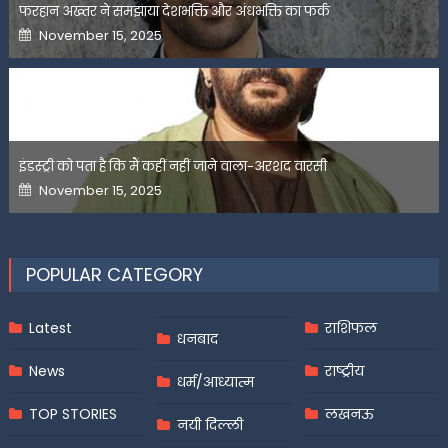
फरहान अख्तर ने समझाया देशभक्ति और अंधभक्ति का फर्क
Posted
November 15, 2025
on
इंडस्ट्री को पता है कि मैं कहीं नहीं जाने वाला-अरशद वारसी
Posted
November 15, 2025
on
POPULAR CATEGORY
Latest
राशिफल
धनबाद
News
राष्ट्रीय
धर्म/आध्यात्म
TOP STORIES
लखनऊ
नयी दिल्ली