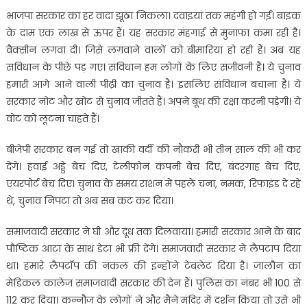
भाजपा सरकार का हर वादा झूठा निकला। दवाइयां तक महंगी हो गईं। बाइक
के दाम एक लाख से ऊपर हैं। यह सरकार मंहगाई से मुनाफा कमा रही है।
वैक्सीन लगवा दी। जिसे लगवाने वालों को बीमारियां हो रही हैं। अब यह
संविधान के पीछे पड़ गए। संविधान हम लोगों के लिए संजीवनी है। ये चुनाव
हमारी आगे आने वाली पीढ़ी का चुनाव है। इसलिए संविधान बचाना है। ये
सरकार नोट और खोट से चुनाव जीतते हैं। अपने बूथ की रक्षा करनी पड़ेगी। ये
वोट को लूटना चाहते हैं।
बीजेपी सरकार बन गई तो खाकी वर्दी की नौकरी भी तीन साल की भी कर
देंगे। हवाई अड्डे बेच दिए, टेलीफोन कंपनी बेच दिए, बंदरगाह बेच दिए,
एयरपोर्ट बेच दिए। चुनाव के समय राशन में पहले चना, नमक, रिफाइंड दे रहे
थे, चुनाव निपटा तो अब सब कट कर दिया।
समाजवादी सरकार ने घी और दूध तक दिलवाया। हमारी सरकार आने के बाद
पौष्टिक आटा के साथ डेटा भी फ्री देंगे। समाजवादी सरकार ने लैपटाप दिया
था। हमारे लैपटॉप की नकल की इन्होंने टेबलेट दिया है। जालौन का
मेडिकल कालेज समाजवादी सरकार की देन हैं। पुलिस का नंबर भी 100 से
112 कर दिया। कन्नौज के लोगों ने और मैने मंदिर में दर्शन किया तो उसे भी