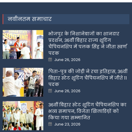
नवीनतम समाचार
भोजपुर के निशानेबाजों का शानदार
प्रदर्शन, 36वीं बिहार राज्य शूटिंग
चैंपियनशिप में पलक सिंह ने जीता स्वर्ण
पदक
Posted
June 26, 2026
on
पिता-पुत्र की जोड़ी ने रचा इतिहास, 36वीं
बिहार स्टेट शूटिंग चैंपियनशिप में जीते 11
पदक
Posted
June 26, 2026
on
36वीं बिहार स्टेट शूटिंग चैंपियनशिप का
भव्य समापन, विजेता खिलाडिय़ों को
किया गया सम्मानित
Posted
June 23, 2026
on