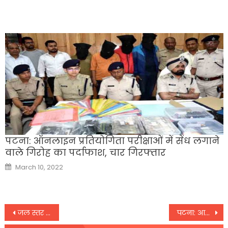
on
पटना: ऑनलाइन प्रतियोगिता परीक्षाओं में सेंध लगाने
वाले गिरोह का पर्दाफाश, चार गिरफ्तार
Posted
March 10, 2022
on
Post
जल स्तर बढऩे की संभावना, अलर्ट रहें : नीतीश
पटना: आपदा में रिस्पांस टाइम अति महत्वपूर्ण : उपमुख्यमंत्री