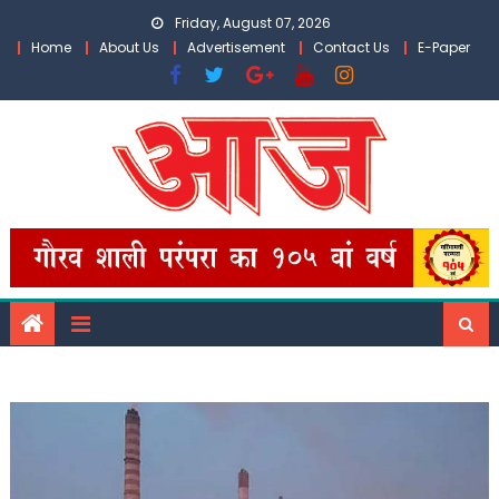
Skip
Friday, August 07, 2026
to
Home
About Us
Advertisement
Contact Us
E-Paper
content