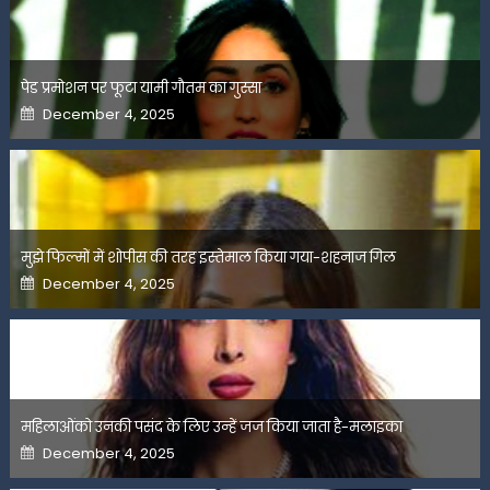
पेड प्रमोशन पर फूटा यामी गौतम का गुस्सा
Posted
December 4, 2025
on
मुझे फिल्मों में शोपीस की तरह इस्तेमाल किया गया-शहनाज गिल
Posted
December 4, 2025
on
महिलाओंको उनकी पसंद के लिए उन्हें जज किया जाता है-मलाइका
Posted
December 4, 2025
on