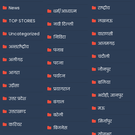
News
राष्ट्रीय
धर्म/आध्यात्म
TOP STORIES
लखनऊ
नयी दिल्ली
Uncategorized
वाराणसी
निविदा
आज़मगढ़
अन्तर्राष्ट्रीय
पंजाब
चंदौली
अलीगढ़
पटना
जौनपुर
आगरा
पर्यटन
बलिया
उड़ीसा
प्रयागराज
भदोही, ज्ञानपुर
उत्तर प्रदेश
बंगाल
मऊ
उत्तराखण्ड
बरेली
मिर्जापुर
करियर
बिजनेस
सोनभद्र