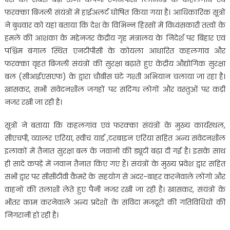
फरक्का बिजली संयंत्रों में हाईअलर्ट घोषित किया गया है। आधिकारिक सूत्रों
ने बुधवार को यहां बताया कि देश के विभिन्न हिस्सों में विध्वंसकारी तत्वों के
हमले की आशंका के मद्देनजर केंद्रीय गृह मंत्रालय के निदेर्श पर बिहार एवं
पश्चिम बंगाल स्थित एनटीपीसी के कोयला आधारित कहलगांव और
फरक्का वृहत बिजली संयंत्रों की सुरक्षा बढ़ाते हुए केंद्रीय औद्योगिक सुरक्षा
बल (सीआईएसएफ) के द्वारा चौबीस घंटे गश्ती अभियान चलाया जा रहा है।
खासकर, सभी संवेदनशील जगहों पर संदिग्ध लोगों और वस्तुओं पर कड़ी
नजर रखी जा रही है।
सूत्रों ने बताया कि कहलगांव एवं फरक्का संयंत्रों के मुख्य कार्यस्थल,
सीएचपी, व्यालर एरिया, स्वीच यार्ड ,टरबाइन एरिया सहित अन्य संवेदनशील
इलाकों में तैनात सुरक्षा बल के जवानो की ड्यूटी बढ़ा दी गई है। इसके साथ
ही सादे कपड़े में जवान तैनात किए गए हैं। संयंत्रों के मुख्य प्रवेश द्वार सहित
सभी द्वार पर सीसीटीवी कैमरे के सहयोग से अंदर-बाहर करनेवाले लोंगो और
वाहनों की तलाशी लेते हुए पैनी नजर रखी जा रही है। खासकर, संयंत्रों के
भीतर काम करनेवाले अन्य प्रदेशों के संविदा मजदूरों की गतिविधियों की
निगरानी हो रही है।