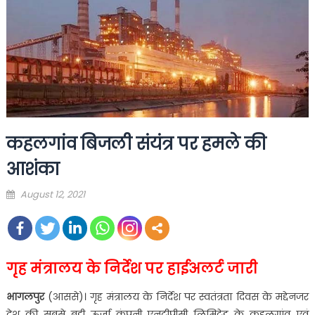
कहलगांव बिजली संयंत्र पर हमले की
आशंका
Posted
August 12, 2021
on
गृह मंत्रालय के निर्देश पर हाईअलर्ट जारी
भागलपुर
(आससे)। गृह मंत्रालय के निर्देश पर स्वतंत्रता दिवस के मद्देनजर
देश की सबसे बड़ी ऊर्जा कंपनी एनटीपीसी लिमिटेड के कहलगांव एवं