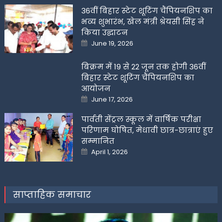
36वीं बिहार स्टेट शूटिंग चैंपियनशिप का
भव्य शुभारंभ, खेल मंत्री श्रेयसी सिंह ने
किया उद्घाटन
Posted
June 19, 2026
on
बिक्रम में 19 से 22 जून तक होगी 36वीं
बिहार स्टेट शूटिंग चैंपियनशिप का
आयोजन
Posted
June 17, 2026
on
पार्वती सेंट्रल स्कूल में वार्षिक परीक्षा
परिणाम घोषित, मेधावी छात्र-छात्राएं हुए
सम्मानित
Posted
April 1, 2026
on
साप्ताहिक समाचार