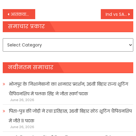
Post
आतंकवादी संगठन हमास ने इजरायल पर दागा राकेट, इजरायली सेना ने जवाबी कार्रवाई में गाजा स्थित सैन्य स्थलों को किया तबाह; तीन आतंकी ढेर
Ind vs SA: दिनेश कार्तिक का छलका दर्द, टीम से बाहर होने के बाद की तलकीफ को किया हार्दिक से साझा
navigation
समाचार प्रकार
समाचार
प्रकार
नवीनतम समाचार
भोजपुर के निशानेबाजों का शानदार प्रदर्शन, 36वीं बिहार राज्य शूटिंग
चैंपियनशिप में पलक सिंह ने जीता स्वर्ण पदक
June 26, 2026
पिता-पुत्र की जोड़ी ने रचा इतिहास, 36वीं बिहार स्टेट शूटिंग चैंपियनशिप
में जीते 11 पदक
June 26, 2026