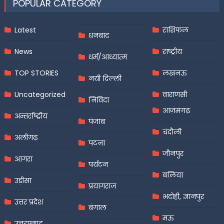
POPULAR CATEGORY
Latest
राशिफल
धनबाद
News
राष्ट्रीय
धर्म/आध्यात्म
TOP STORIES
लखनऊ
नयी दिल्ली
Uncategorized
वाराणसी
निविदा
आज़मगढ़
अन्तर्राष्ट्रीय
पंजाब
चंदौली
अलीगढ़
पटना
जौनपुर
आगरा
पर्यटन
बलिया
उड़ीसा
प्रयागराज
भदोही, ज्ञानपुर
उत्तर प्रदेश
बंगाल
मऊ
उत्तराखण्ड