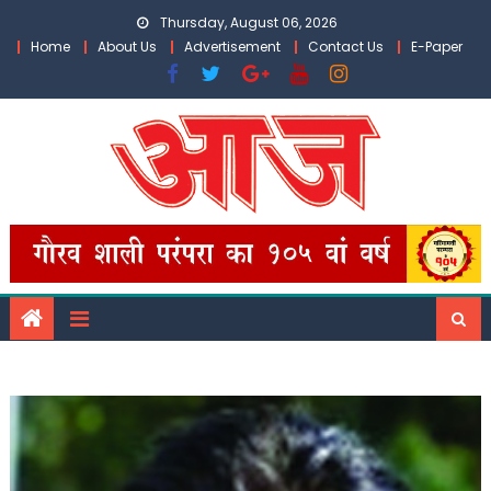
Skip
Thursday, August 06, 2026
to
Home
About Us
Advertisement
Contact Us
E-Paper
content