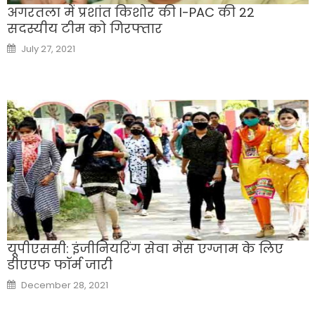
अगरतला में प्रशांत किशोर की I-PAC की 22
सदस्यीय टीम को गिरफ्तार
Posted
July 27, 2021
on
यूपीएससी: इंजीनियरिंग सेवा मेंस एग्जाम के लिए
डीएएफ फॉर्म जारी
Posted
December 28, 2021
on