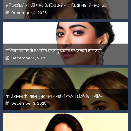
महिलाओंको उनकी पसंद के लिए उन्हें जज किया जाता है-मलाइका
Posted
December 4, 2025
on
रश्मिका मंदाना ने एआई के बढ़ते दुरुपयोग पर जतायी नाराजगी
Posted
December 3, 2025
on
कृति सेनन की बहन नूपुर अगले महीने करेंगी डेस्टिनेशन मैरिज
Posted
December 3, 2025
on