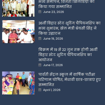
भव्य समापन, विजेता खिलाडिय़ों को
किया गया सम्मानित
Posted
June 23, 2026
on
36वीं बिहार स्टेट शूटिंग चैंपियनशिप का
भव्य शुभारंभ, खेल मंत्री श्रेयसी सिंह ने
किया उद्घाटन
Posted
June 19, 2026
on
बिक्रम में 19 से 22 जून तक होगी 36वीं
बिहार स्टेट शूटिंग चैंपियनशिप का
आयोजन
Posted
June 17, 2026
on
पार्वती सेंट्रल स्कूल में वार्षिक परीक्षा
परिणाम घोषित, मेधावी छात्र-छात्राएं हुए
सम्मानित
Posted
April 1, 2026
on