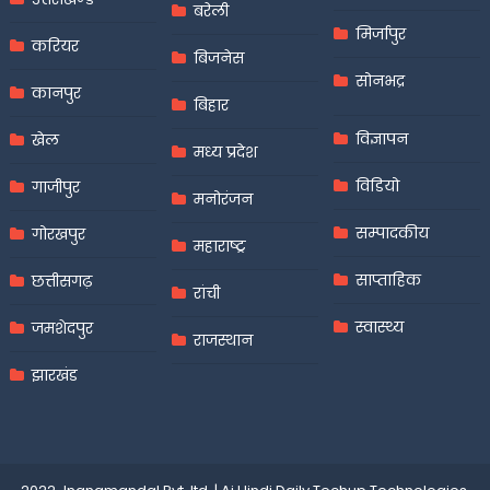
बरेली
मिर्जापुर
करियर
बिजनेस
सोनभद्र
कानपुर
बिहार
विज्ञापन
खेल
मध्य प्रदेश
विडियो
गाजीपुर
मनोरंजन
सम्पादकीय
गोरखपुर
महाराष्ट्र
साप्ताहिक
छत्तीसगढ़
रांची
स्वास्थ्य
जमशेदपुर
राजस्थान
झारखंड