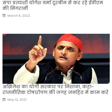
सपा प्रत्याशी योगेश वर्मा दूरबीन से कर रहे ईवीएम
की निगरानी
Posted
March 8, 2022
on
अखि‍लेश का योगी सरकार पर न‍िशाना, कहा-
राजनीतिक दोषारोपण की जगह जनहित में काम करें
Posted
May 12, 2021
on