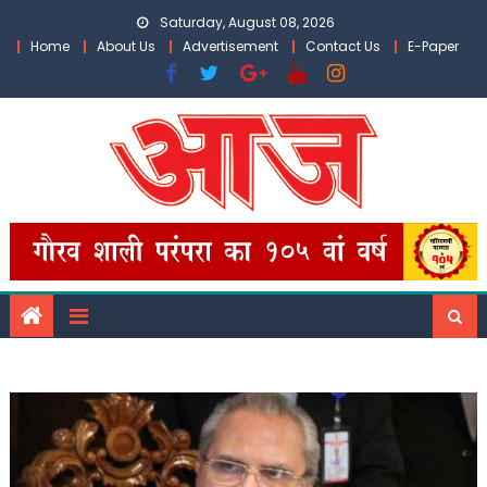
Skip
Saturday, August 08, 2026
to
Home
About Us
Advertisement
Contact Us
E-Paper
content