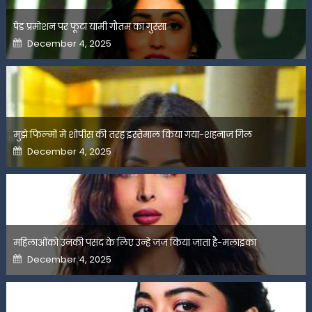
पेड प्रमोशन पर फूटा यामी गौतम का गुस्सा
Posted
December 4, 2025
on
मुझे फिल्मों में शोपीस की तरह इस्तेमाल किया गया-शहनाज गिल
Posted
December 4, 2025
on
महिलाओंको उनकी पसंद के लिए उन्हें जज किया जाता है-मलाइका
Posted
December 4, 2025
on