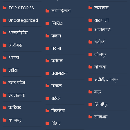
TOP STORIES
लखनऊ
नयी दिल्ली
Uncategorized
वाराणसी
निविदा
आज़मगढ़
अन्तर्राष्ट्रीय
पंजाब
चंदौली
अलीगढ़
पटना
जौनपुर
आगरा
पर्यटन
बलिया
उड़ीसा
प्रयागराज
भदोही, ज्ञानपुर
उत्तर प्रदेश
बंगाल
मऊ
उत्तराखण्ड
बरेली
मिर्जापुर
करियर
बिजनेस
सोनभद्र
कानपुर
बिहार