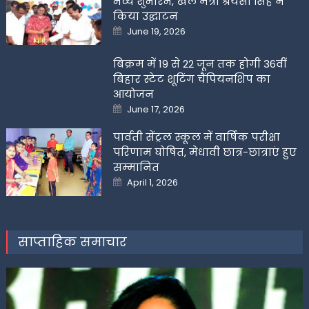
भव्य शुभारंभ, खेल मंत्री श्रेयसी सिंह ने
किया उद्घाटन
Posted
June 19, 2026
on
बिक्रम में 19 से 22 जून तक होगी 36वीं
बिहार स्टेट शूटिंग चैंपियनशिप का
आयोजन
Posted
June 17, 2026
on
पार्वती सेंट्रल स्कूल में वार्षिक परीक्षा
परिणाम घोषित, मेधावी छात्र-छात्राएं हुए
सम्मानित
Posted
April 1, 2026
on
साप्ताहिक समाचार