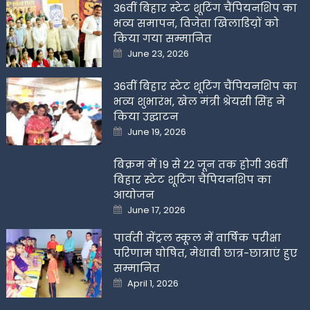
36वीं बिहार स्टेट शूटिंग चैंपियनशिप का
भव्य समापन, विजेता खिलाडिय़ों को
किया गया सम्मानित
Posted
June 23, 2026
on
36वीं बिहार स्टेट शूटिंग चैंपियनशिप का
भव्य शुभारंभ, खेल मंत्री श्रेयसी सिंह ने
किया उद्घाटन
Posted
June 19, 2026
on
बिक्रम में 19 से 22 जून तक होगी 36वीं
बिहार स्टेट शूटिंग चैंपियनशिप का
आयोजन
Posted
June 17, 2026
on
पार्वती सेंट्रल स्कूल में वार्षिक परीक्षा
परिणाम घोषित, मेधावी छात्र-छात्राएं हुए
सम्मानित
Posted
April 1, 2026
on