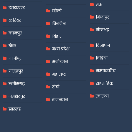
मऊ
उत्तराखण्ड
बरेली
मिर्जापुर
करियर
बिजनेस
सोनभद्र
कानपुर
बिहार
विज्ञापन
खेल
मध्य प्रदेश
विडियो
गाजीपुर
मनोरंजन
सम्पादकीय
गोरखपुर
महाराष्ट्र
साप्ताहिक
छत्तीसगढ़
रांची
स्वास्थ्य
जमशेदपुर
राजस्थान
झारखंड