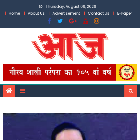
Skip
Thursday, August 06, 2026
to
Home
About Us
Advertisement
Contact Us
E-Paper
content