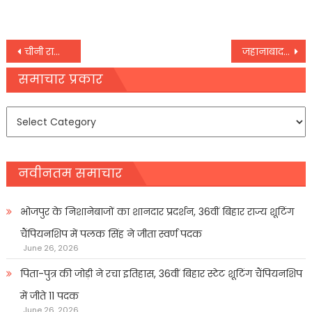
Post
चीनी राष्ट्रपति जिनपिंग ने पीएम मोदी को लिखा पत्र – ‘दूर के रिश्तेदार पड़ोसी की तरह अच्छे नहीं होते’
जहानाबाद: लॉकडाउन के दूसरे दिन डीएम ने चार दुकानों को किया सील
navigation
समाचार प्रकार
समाचार
प्रकार
नवीनतम समाचार
भोजपुर के निशानेबाजों का शानदार प्रदर्शन, 36वीं बिहार राज्य शूटिंग
चैंपियनशिप में पलक सिंह ने जीता स्वर्ण पदक
June 26, 2026
पिता-पुत्र की जोड़ी ने रचा इतिहास, 36वीं बिहार स्टेट शूटिंग चैंपियनशिप
में जीते 11 पदक
June 26, 2026