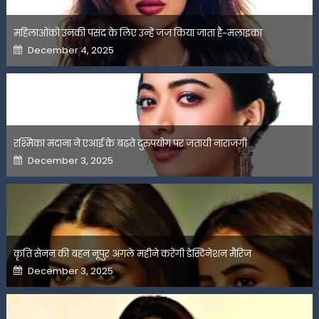
महिलाओंको उनकी पसंद के लिए उन्हें जज किया जाता है-मलाइका
Posted
December 4, 2025
on
रश्मिका मंदाना ने एआई के बढ़ते दुरुपयोग पर जतायी नाराजगी
Posted
December 3, 2025
on
कृति सेनन की बहन नूपुर अगले महीने करेंगी डेस्टिनेशन मैरिज
Posted
December 3, 2025
on