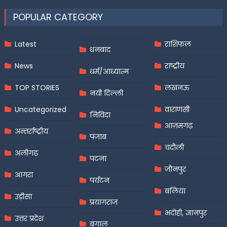
POPULAR CATEGORY
Latest
राशिफल
धनबाद
News
राष्ट्रीय
धर्म/आध्यात्म
TOP STORIES
लखनऊ
नयी दिल्ली
Uncategorized
वाराणसी
निविदा
आज़मगढ़
अन्तर्राष्ट्रीय
पंजाब
चंदौली
अलीगढ़
पटना
जौनपुर
आगरा
पर्यटन
बलिया
उड़ीसा
प्रयागराज
भदोही, ज्ञानपुर
उत्तर प्रदेश
बंगाल