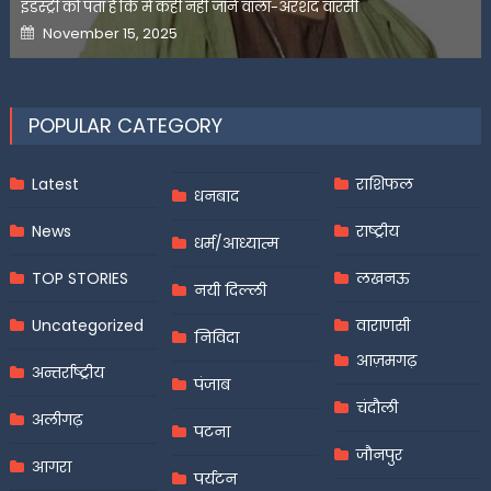
इंडस्ट्री को पता है कि मैं कहीं नहीं जाने वाला-अरशद वारसी
Posted
November 15, 2025
on
POPULAR CATEGORY
Latest
राशिफल
धनबाद
News
राष्ट्रीय
धर्म/आध्यात्म
TOP STORIES
लखनऊ
नयी दिल्ली
Uncategorized
वाराणसी
निविदा
आज़मगढ़
अन्तर्राष्ट्रीय
पंजाब
चंदौली
अलीगढ़
पटना
जौनपुर
आगरा
पर्यटन