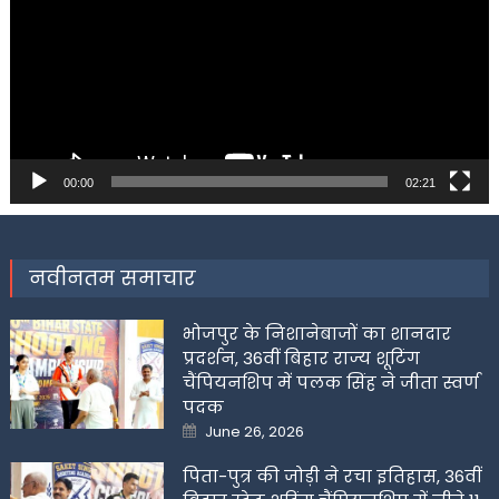
00:00
02:21
नवीनतम समाचार
भोजपुर के निशानेबाजों का शानदार
प्रदर्शन, 36वीं बिहार राज्य शूटिंग
चैंपियनशिप में पलक सिंह ने जीता स्वर्ण
पदक
Posted
June 26, 2026
on
पिता-पुत्र की जोड़ी ने रचा इतिहास, 36वीं