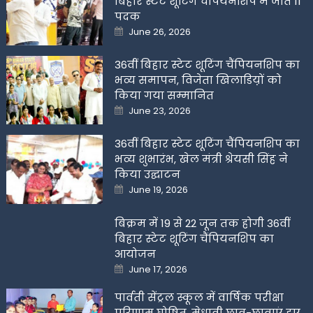
बिहार स्टेट शूटिंग चैंपियनशिप में जीते 11
पदक
Posted
June 26, 2026
on
36वीं बिहार स्टेट शूटिंग चैंपियनशिप का
भव्य समापन, विजेता खिलाडिय़ों को
किया गया सम्मानित
Posted
June 23, 2026
on
36वीं बिहार स्टेट शूटिंग चैंपियनशिप का
भव्य शुभारंभ, खेल मंत्री श्रेयसी सिंह ने
किया उद्घाटन
Posted
June 19, 2026
on
बिक्रम में 19 से 22 जून तक होगी 36वीं
बिहार स्टेट शूटिंग चैंपियनशिप का
आयोजन
Posted
June 17, 2026
on
पार्वती सेंट्रल स्कूल में वार्षिक परीक्षा
परिणाम घोषित, मेधावी छात्र-छात्राएं हुए