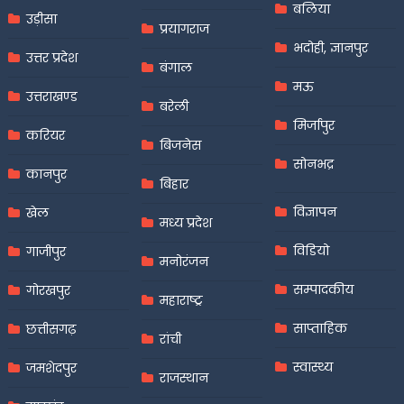
बलिया
उड़ीसा
प्रयागराज
भदोही, ज्ञानपुर
उत्तर प्रदेश
बंगाल
मऊ
उत्तराखण्ड
बरेली
मिर्जापुर
करियर
बिजनेस
सोनभद्र
कानपुर
बिहार
विज्ञापन
खेल
मध्य प्रदेश
विडियो
गाजीपुर
मनोरंजन
सम्पादकीय
गोरखपुर
महाराष्ट्र
साप्ताहिक
छत्तीसगढ़
रांची
स्वास्थ्य
जमशेदपुर
राजस्थान