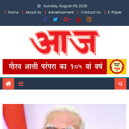
Skip
Sunday, August 09, 2026
to
Home
About Us
Advertisement
Contact Us
E-Paper
content