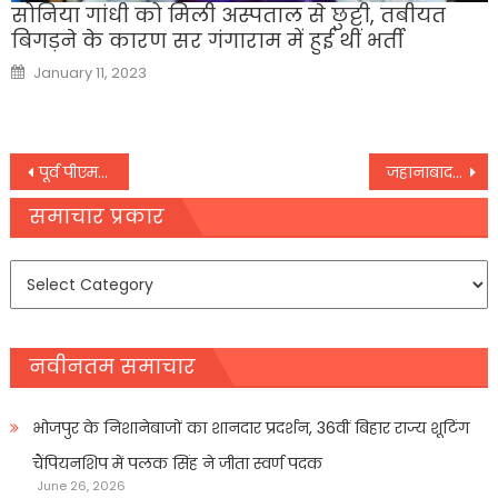
सोनिया गांधी को मिली अस्पताल से छुट्टी, तबीयत
बिगड़ने के कारण सर गंगाराम में हुई थीं भर्ती
Posted
January 11, 2023
on
Post
पूर्व पीएम मनमोहन सिंह कोविड पॉजिटिव, हल्के बुखार की शिकायत के साथ एम्स में भर्ती
जहानाबाद में आग ने मचाया तांडव, पांच घर जलकर हुए राख
navigation
समाचार प्रकार
समाचार
प्रकार
नवीनतम समाचार
भोजपुर के निशानेबाजों का शानदार प्रदर्शन, 36वीं बिहार राज्य शूटिंग
चैंपियनशिप में पलक सिंह ने जीता स्वर्ण पदक
June 26, 2026