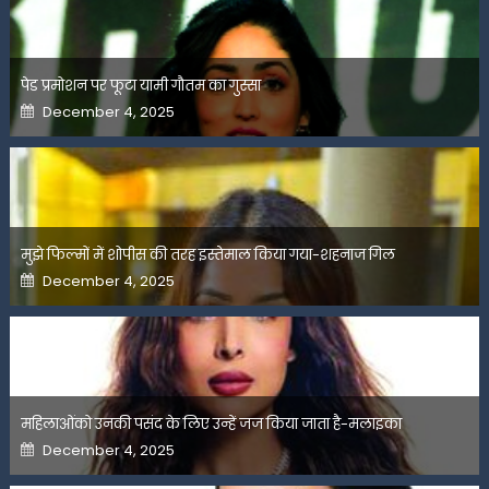
पेड प्रमोशन पर फूटा यामी गौतम का गुस्सा
Posted
December 4, 2025
on
मुझे फिल्मों में शोपीस की तरह इस्तेमाल किया गया-शहनाज गिल
Posted
December 4, 2025
on
महिलाओंको उनकी पसंद के लिए उन्हें जज किया जाता है-मलाइका
Posted
December 4, 2025
on