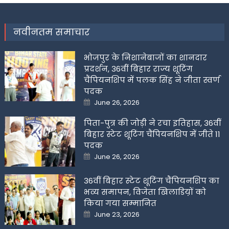
नवीनतम समाचार
भोजपुर के निशानेबाजों का शानदार
प्रदर्शन, 36वीं बिहार राज्य शूटिंग
चैंपियनशिप में पलक सिंह ने जीता स्वर्ण
पदक
Posted
June 26, 2026
on
पिता-पुत्र की जोड़ी ने रचा इतिहास, 36वीं
बिहार स्टेट शूटिंग चैंपियनशिप में जीते 11
पदक
Posted
June 26, 2026
on
36वीं बिहार स्टेट शूटिंग चैंपियनशिप का
भव्य समापन, विजेता खिलाडिय़ों को
किया गया सम्मानित
Posted
June 23, 2026
on