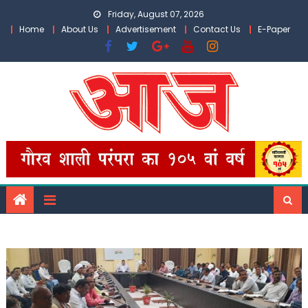
Skip
Friday, August 07, 2026
to
Home
About Us
Advertisement
Contact Us
E-Paper
content