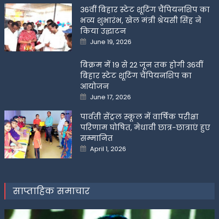
36वीं बिहार स्टेट शूटिंग चैंपियनशिप का
भव्य शुभारंभ, खेल मंत्री श्रेयसी सिंह ने
किया उद्घाटन
Posted
June 19, 2026
on
बिक्रम में 19 से 22 जून तक होगी 36वीं
बिहार स्टेट शूटिंग चैंपियनशिप का
आयोजन
Posted
June 17, 2026
on
पार्वती सेंट्रल स्कूल में वार्षिक परीक्षा
परिणाम घोषित, मेधावी छात्र-छात्राएं हुए
सम्मानित
Posted
April 1, 2026
on
साप्ताहिक समाचार