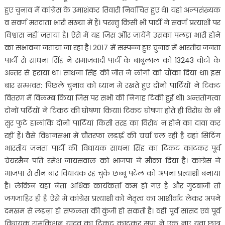
हुए चुनाव में कांग्रेस के उमाशंकर तिवारी निर्वाचित हुए थे। यहां अल्पसंख्यक
व सवर्ण मतदाता भारी संख्या में हैं। परन्तु किसी भी पार्टी ने सवर्ण प्रत्याशी पर
विश्वास नहीं जताया है। ऐसे में यह जिस ओीर जायेंगे उसका पलड़ा भारी होने
का संभावना जताया जा रहा है। 2017 में सम्पन्न हुए चुनाव में भारतीय जनता
पार्टी से साधना सिंह ने समाजवादी पार्टी के बाबूलाल को 13243 वोटों के
अन्तर से हराया था। साधना सिंह की जीत ने लोगों को चौंका दिया था। इस
बार सम्भवत: पिछले चुनाव को ध्यान में रखते हुए दोनों पार्टियों ने टिकट
वितरण में विलम्ब किया जिस पर सभी की निगाह टिकी हुई थी। अन्ततोगत्वा
दोनों पर्टियों ने टिकट की घोषणा किया। टिकट घोषणा होते ही विरोध के भी
सुर फुटे हालांकि दोनों पार्टियां किसी तरह का विरोध न होने का दावा कर
रहीं हैं। वैसे विधानसभा में चौतरफा लड़ाई की चर्चा चल रही है यहां सिटिंग
भारतीय जनता पार्टी की विधायक साधना सिंह का टिकट काटकर पूर्व
चेयरमैन पति रमेश जायसवाल को भाजपा ने मौका दिया है। कांग्रेस ने
भाजपा से तीन बार विधायक रह चुके छब्बू पटेल को अपना प्रत्याशी बनाया
है। लेकिन यहां नेता अधिक कार्यकर्ता कम हो गए हैं और गुटबाजी तो
जगजाहिर ही है ऐसे में कांग्रेस प्रत्याशी को नेतृत्व का आशीर्वाद लेकर अपने
दमखम से लडऩा ही सफलता की कुंजी हो सकती है। वहीं पूर्व सांसद एवं पूर्व
विधायक रामकिशुन यादव का टिकट काटकर सपा ने एक नए युवा छात्र