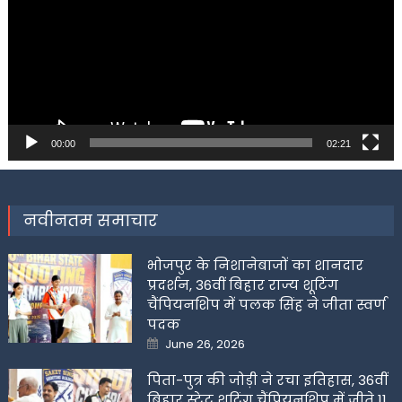
00:00
02:21
नवीनतम समाचार
भोजपुर के निशानेबाजों का शानदार
प्रदर्शन, 36वीं बिहार राज्य शूटिंग
चैंपियनशिप में पलक सिंह ने जीता स्वर्ण
पदक
Posted
June 26, 2026
on
पिता-पुत्र की जोड़ी ने रचा इतिहास, 36वीं
बिहार स्टेट शूटिंग चैंपियनशिप में जीते 11