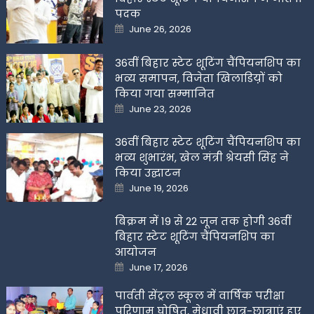
पदक
Posted
June 26, 2026
on
36वीं बिहार स्टेट शूटिंग चैंपियनशिप का
भव्य समापन, विजेता खिलाडिय़ों को
किया गया सम्मानित
Posted
June 23, 2026
on
36वीं बिहार स्टेट शूटिंग चैंपियनशिप का
भव्य शुभारंभ, खेल मंत्री श्रेयसी सिंह ने
किया उद्घाटन
Posted
June 19, 2026
on
बिक्रम में 19 से 22 जून तक होगी 36वीं
बिहार स्टेट शूटिंग चैंपियनशिप का
आयोजन
Posted
June 17, 2026
on
पार्वती सेंट्रल स्कूल में वार्षिक परीक्षा
परिणाम घोषित, मेधावी छात्र-छात्राएं हुए