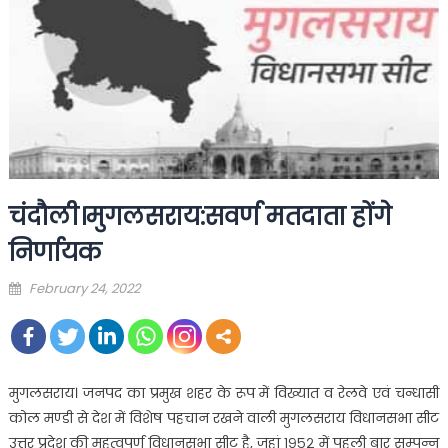
चंदौली।मुगलसराय:सवर्ण मतदाता होंगे
निर्णायक
Posted
February 24, 2022
on
मुगलसराय। जनपद का प्रमुख शहर के रूप में विख्यात व रेलवे एवं चन्धासी
कोल मण्डी से देश में विशेष पहचान रखने वाली मुगलसराय विधानसभा सीट
उत्तर प्रदेश की महत्वपूर्ण विधानसभा सीट है, जहां १९५२ में पहली बार सम्पन्न