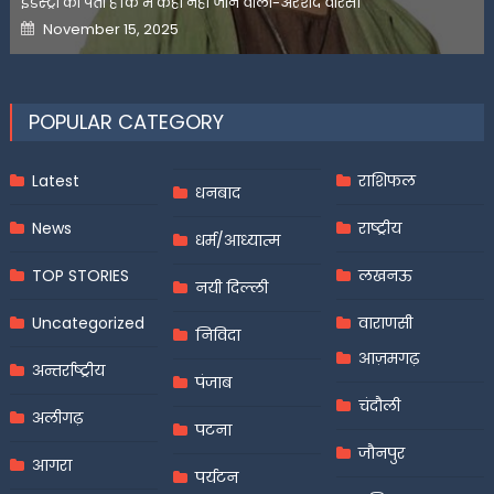
इंडस्ट्री को पता है कि मैं कहीं नहीं जाने वाला-अरशद वारसी
Posted
November 15, 2025
on
POPULAR CATEGORY
Latest
राशिफल
धनबाद
News
राष्ट्रीय
धर्म/आध्यात्म
TOP STORIES
लखनऊ
नयी दिल्ली
Uncategorized
वाराणसी
निविदा
आज़मगढ़
अन्तर्राष्ट्रीय
पंजाब
चंदौली
अलीगढ़
पटना
जौनपुर
आगरा
पर्यटन