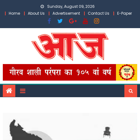
Skip
Sunday, August 09, 2026
to
Home
About Us
Advertisement
Contact Us
E-Paper
content