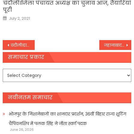
चंदौली।जिला पंचायत अध्यक्ष का चुनाव आज, तैयारियां
पूरी
Posted
July 2, 2021
on
Post
चंदौली।डालिम सनबीम का मना वार्षिकोत्सव
जहानाबाद: शिक्षकों से चिकित्सकीय प्रमाण पत्र के एवज में वसूले जा रहे हैं पैसे
navigation
समाचार प्रकार
समाचार
प्रकार
नवीनतम समाचार
भोजपुर के निशानेबाजों का शानदार प्रदर्शन, 36वीं बिहार राज्य शूटिंग
चैंपियनशिप में पलक सिंह ने जीता स्वर्ण पदक
June 26, 2026