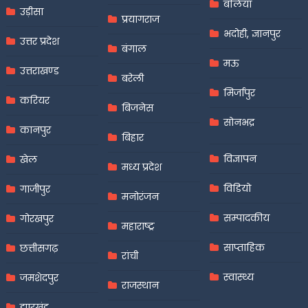
बलिया
उड़ीसा
प्रयागराज
भदोही, ज्ञानपुर
उत्तर प्रदेश
बंगाल
मऊ
उत्तराखण्ड
बरेली
मिर्जापुर
करियर
बिजनेस
सोनभद्र
कानपुर
बिहार
विज्ञापन
खेल
मध्य प्रदेश
विडियो
गाजीपुर
मनोरंजन
सम्पादकीय
गोरखपुर
महाराष्ट्र
साप्ताहिक
छत्तीसगढ़
रांची
स्वास्थ्य
जमशेदपुर
राजस्थान
झारखंड