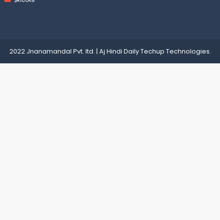
2022 Jnanamandal Pvt. ltd.
|
Aj Hindi Daily
Techup Technologies
.