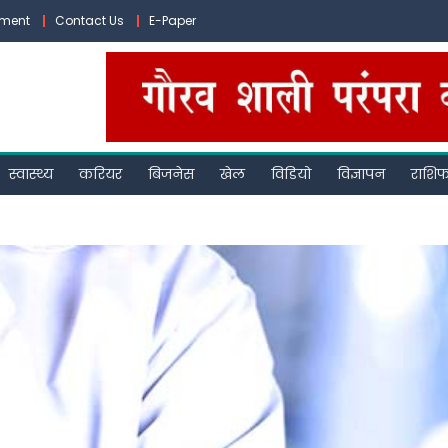
ement
Contact Us
E-Paper
स्वास्थ्य
करियर
बिजनेस
खेल
विडियो
विज्ञापन
राशि