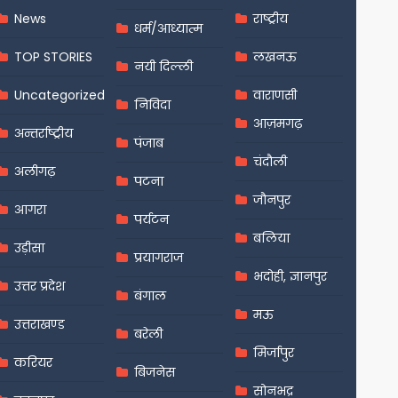
News
राष्ट्रीय
धर्म/आध्यात्म
TOP STORIES
लखनऊ
नयी दिल्ली
Uncategorized
वाराणसी
निविदा
आज़मगढ़
अन्तर्राष्ट्रीय
पंजाब
चंदौली
अलीगढ़
पटना
जौनपुर
आगरा
पर्यटन
बलिया
उड़ीसा
प्रयागराज
भदोही, ज्ञानपुर
उत्तर प्रदेश
बंगाल
मऊ
उत्तराखण्ड
बरेली
मिर्जापुर
करियर
बिजनेस
सोनभद्र