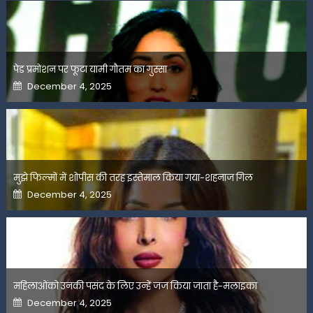
पेड प्रमोशन पर फूटा यामी गौतम का गुस्सा
Posted
December 4, 2025
on
मुझे फिल्मों में शोपीस की तरह इस्तेमाल किया गया-शहनाज गिल
Posted
December 4, 2025
on
महिलाओंको उनकी पसंद के लिए उन्हें जज किया जाता है-मलाइका
Posted
December 4, 2025
on