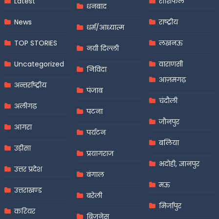
Latest
राशिफल
धनबाद
News
राष्ट्रीय
धर्म/आध्यात्म
TOP STORIES
लखनऊ
नयी दिल्ली
Uncategorized
वाराणसी
निविदा
आज़मगढ़
अन्तर्राष्ट्रीय
पंजाब
चंदौली
अलीगढ़
पटना
जौनपुर
आगरा
पर्यटन
बलिया
उड़ीसा
प्रयागराज
भदोही, ज्ञानपुर
उत्तर प्रदेश
बंगाल
मऊ
उत्तराखण्ड
बरेली
मिर्जापुर
करियर
बिजनेस