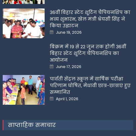
on
36वीं बिहार स्टेट शूटिंग चैंपियनशिप का
भव्य शुभारंभ, खेल मंत्री श्रेयसी सिंह ने
किया उद्घाटन
Posted
June 19, 2026
on
बिक्रम में 19 से 22 जून तक होगी 36वीं
बिहार स्टेट शूटिंग चैंपियनशिप का
आयोजन
Posted
June 17, 2026
on
पार्वती सेंट्रल स्कूल में वार्षिक परीक्षा
परिणाम घोषित, मेधावी छात्र-छात्राएं हुए
सम्मानित
Posted
April 1, 2026
on
साप्ताहिक समाचार