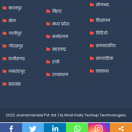
सोनभद्र
कानपुर
बिहार
विज्ञापन
खेल
मध्य प्रदेश
विडियो
गाजीपुर
मनोरंजन
सम्पादकीय
गोरखपुर
महाराष्ट्र
साप्ताहिक
छत्तीसगढ़
रांची
स्वास्थ्य
जमशेदपुर
राजस्थान
झारखंड
2022 Jnanamandal Pvt. ltd.
|
Aj Hindi Daily
Techup Technologies
.