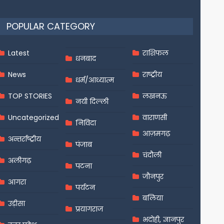
POPULAR CATEGORY
Latest
राशिफल
धनबाद
News
राष्ट्रीय
धर्म/आध्यात्म
TOP STORIES
लखनऊ
नयी दिल्ली
Uncategorized
वाराणसी
निविदा
आज़मगढ़
अन्तर्राष्ट्रीय
पंजाब
चंदौली
अलीगढ़
पटना
जौनपुर
आगरा
पर्यटन
बलिया
उड़ीसा
प्रयागराज
भदोही, ज्ञानपुर