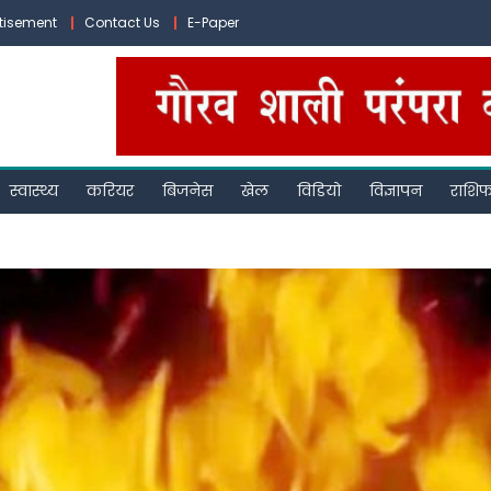
tisement
Contact Us
E-Paper
स्वास्थ्य
करियर
बिजनेस
खेल
विडियो
विज्ञापन
राशि