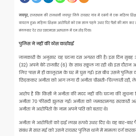
जयपुर,
राजस्थान की राजधानी जयपुर जिले रायसर गांव में दबंगों ने एक महिला शि
वायरल हुआ। महिला शिक्षक आरोपितों को एक साल पहले उधार दिए पैसों की मांग कर र
मंगलवार देर रात एसएमएस अस्पताल में दम तोड़ दिया।
पुलिस ने नहीं की ठोस कार्रवाई
जानकारी के अनुसार यह घटना दस अगस्त की है। इस दिन सुबह आठ 
(32) अपने बेटे राजवीर (6) के साथ स्कूल जा रही थी। इस दौरान
लिए पास में ही कालूराम के घर में घुस गई। इस बीच उसने पुलिस कंट
छिड़ककर अनीता को आग लगा दी अनीता चीखती-चिल्लाती रही, लेक
आरोप है कि किसी ने अनीता की मदद नहीं की। घटना की सूचना म
अनीता 70 फीसदी झुलस गई। अनीता को जमवरामगढ़ सरकारी अस्पत
अनीता ने आरोपितों के नाम अपने पति को बताए थे।
अनीता ने आरोपितों को ढ़ाई लाख रुपये उधार दिए थे। वह बार-बार
संबंध में सात मई को उसने रायसर पुलिस थाने में मामला दर्ज करवा