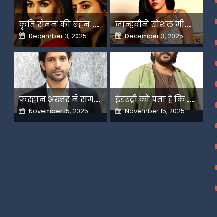
क
ृति सेनन की बहन नूपुर अगले महीने करेंगी डेस्टिनेशन मैरिज
ज
ान्हवीने सोशल मीडियापर उठाये सवाल
Posted
Posted
December 3, 2025
December 3, 2025
on
on
फ
रहान अख्तर ने समझाया देशभक्ति और अंधभक्ति का फर्क
इ
ंडस्ट्री को पता है कि मैं कहीं नहीं जाने वाला-अरशद वारसी
Posted
Posted
November 15, 2025
November 15, 2025
on
on