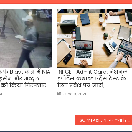
कैफे Blast केस में NIA
INI CET Admit Card: नेशनल
 हुसैन और अब्दुल
इंपोर्टेंस कंबाइंड एंट्रेंस टेस्ट के
 को किया गिरफ्तार
लिए प्रवेश पत्र जारी,
Posted
24
June 9, 2021
on
SC का बड़ा सवाल- क्या शिक्षा, पेयजल और बिजली को ‘मुफ्त की रेवड़ी’ कहा जा सकता है?