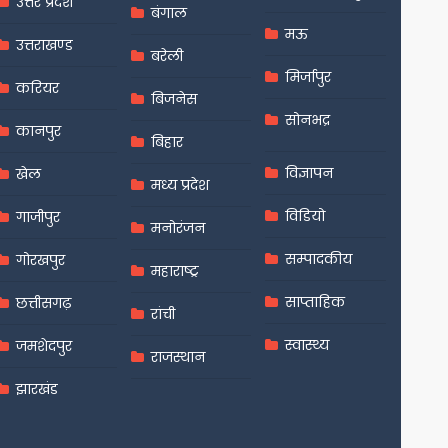
उत्तर प्रदेश
बंगाल
मऊ
उत्तराखण्ड
बरेली
मिर्जापुर
करियर
बिजनेस
सोनभद्र
कानपुर
बिहार
विज्ञापन
खेल
मध्य प्रदेश
विडियो
गाजीपुर
मनोरंजन
सम्पादकीय
गोरखपुर
महाराष्ट्र
साप्ताहिक
छत्तीसगढ़
रांची
स्वास्थ्य
जमशेदपुर
राजस्थान
झारखंड