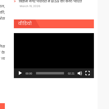
बिक्रम नगर पंचायत में 81.59 का बजट पारित
लाल,
March 19, 2026
 की,
ठोस
वीडियो
Video
Player
ुलिस
 के
ी जा
00:00
02:21