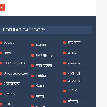
POPULAR CATEGORY
Latest
राशिफल
धनबाद
News
राष्ट्रीय
धर्म/आध्यात्म
TOP STORIES
लखनऊ
नयी दिल्ली
Uncategorized
वाराणसी
निविदा
आज़मगढ़
अन्तर्राष्ट्रीय
पंजाब
चंदौली
अलीगढ़
पटना
जौनपुर
आगरा
पर्यटन