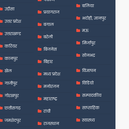
बलिया
उड़ीसा
प्रयागराज
भदोही, ज्ञानपुर
उत्तर प्रदेश
बंगाल
मऊ
उत्तराखण्ड
बरेली
मिर्जापुर
करियर
बिजनेस
सोनभद्र
कानपुर
बिहार
विज्ञापन
खेल
मध्य प्रदेश
विडियो
गाजीपुर
मनोरंजन
सम्पादकीय
गोरखपुर
महाराष्ट्र
साप्ताहिक
छत्तीसगढ़
रांची
स्वास्थ्य
जमशेदपुर
राजस्थान