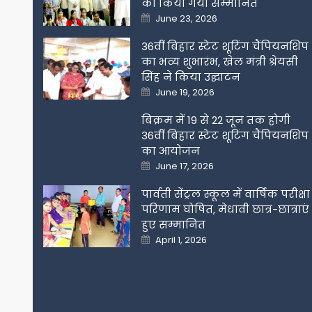
को किया गया सम्मानित
Posted
June 23, 2026
on
36वीं बिहार स्टेट शूटिंग चैंपियनशिप
का भव्य शुभारंभ, खेल मंत्री श्रेयसी
सिंह ने किया उद्घाटन
Posted
June 19, 2026
on
बिक्रम में 19 से 22 जून तक होगी
36वीं बिहार स्टेट शूटिंग चैंपियनशिप
का आयोजन
Posted
June 17, 2026
on
पार्वती सेंट्रल स्कूल में वार्षिक परीक्षा
परिणाम घोषित, मेधावी छात्र-छात्राएं
हुए सम्मानित
Posted
April 1, 2026
on