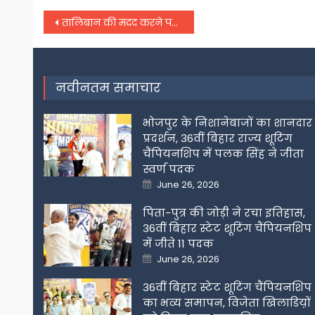
Post
तालिबान की मदद करने पर अमेरिका ने पाकिस्तान को दी ये बड़ी धमकी
navigation
नवीनतम समाचार
भोजपुर के निशानेबाजों का शानदार
प्रदर्शन, 36वीं बिहार राज्य शूटिंग
चैंपियनशिप में पलक सिंह ने जीता
स्वर्ण पदक
Posted
June 26, 2026
on
पिता-पुत्र की जोड़ी ने रचा इतिहास,
36वीं बिहार स्टेट शूटिंग चैंपियनशिप
में जीते 11 पदक
Posted
June 26, 2026
on
36वीं बिहार स्टेट शूटिंग चैंपियनशिप
का भव्य समापन, विजेता खिलाडिय़ों