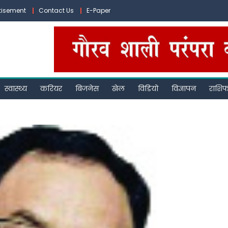
tisement
Contact Us
E-Paper
स्वास्थ्य
करियर
बिजनेस
खेल
विडियो
विज्ञापन
राशि