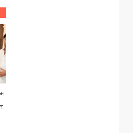
िम
-
त