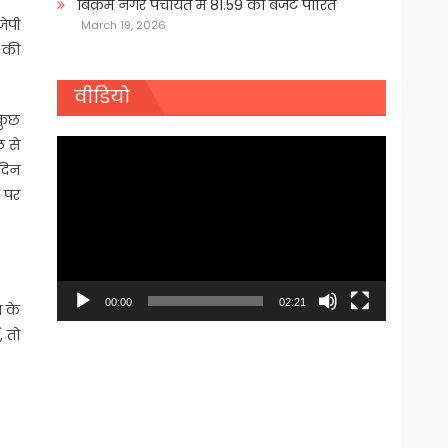
बिक्रम नगर पंचायत में 81.59 का बजट पारित
जेपी
March 19, 2026
स की
वीडियो
 कुछ
ल से
Video
िदिन
Player
ट पर
00:00
02:21
श के
, तो