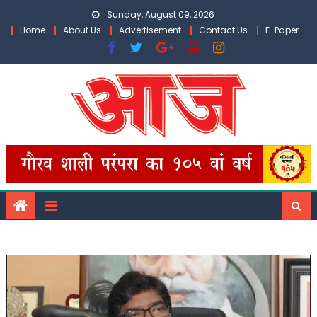
Skip
Sunday, August 09, 2026
to
Home
About Us
Advertisement
Contact Us
E-Paper
content