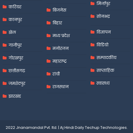
मिर्जापुर
करियर
बिजनेस
सोनभद्र
कानपुर
बिहार
विज्ञापन
खेल
मध्य प्रदेश
विडियो
गाजीपुर
मनोरंजन
सम्पादकीय
गोरखपुर
महाराष्ट्र
साप्ताहिक
छत्तीसगढ़
रांची
स्वास्थ्य
जमशेदपुर
राजस्थान
झारखंड
2022 Jnanamandal Pvt. ltd.
|
Aj Hindi Daily
Techup Technologies
.