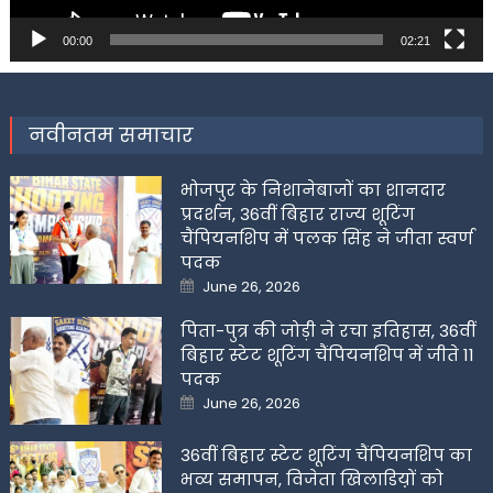
00:00
02:21
नवीनतम समाचार
भोजपुर के निशानेबाजों का शानदार
प्रदर्शन, 36वीं बिहार राज्य शूटिंग
चैंपियनशिप में पलक सिंह ने जीता स्वर्ण
पदक
Posted
June 26, 2026
on
पिता-पुत्र की जोड़ी ने रचा इतिहास, 36वीं
बिहार स्टेट शूटिंग चैंपियनशिप में जीते 11
पदक
Posted
June 26, 2026
on
36वीं बिहार स्टेट शूटिंग चैंपियनशिप का
भव्य समापन, विजेता खिलाडिय़ों को