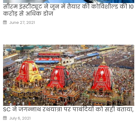
सीरम इंस्टीट्यूट ने जून में तैयार की कोविशील्ड की 10
करोड़ से अधिक डोज
Posted
June 27, 2021
on
SC ने जगन्नाथ रथयात्रा पर पाबंदियों को सही बताया,
Posted
July 6, 2021
on