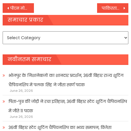
Post
पीएम मोदी ने E-Court Project किया लॉन्‍च, सरल हो जाएगी न्‍यायिक व्‍यवस्‍था
पाकिस्‍तान ने चीन के आर्थिक गलियारे में तुर्की को भी शामिल होने का दिया प्रस्‍ताव,
navigation
समाचार प्रकार
समाचार
प्रकार
नवीनतम समाचार
भोजपुर के निशानेबाजों का शानदार प्रदर्शन, 36वीं बिहार राज्य शूटिंग
चैंपियनशिप में पलक सिंह ने जीता स्वर्ण पदक
June 26, 2026
पिता-पुत्र की जोड़ी ने रचा इतिहास, 36वीं बिहार स्टेट शूटिंग चैंपियनशिप
में जीते 11 पदक
June 26, 2026
36वीं बिहार स्टेट शूटिंग चैंपियनशिप का भव्य समापन, विजेता