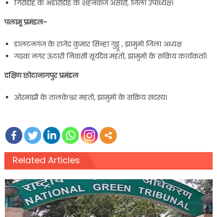
गिरीडीह के भंडारीडीह के शहनवाज अंसारी, जिला उपाध्यक्ष।
पलामू प्रमंडल-
डालटनगंज के राजेंद्र कुमार सिन्हा गुड्डू , झामुमो जिला अध्यक्ष
गढ़वा नगर ऊंटारी निवासी सूर्यदेव महतो, झामुमो के सक्रिय कार्यकर्ता।
दक्षिण छोटानागपुर प्रमंडल
ओरमांझी के तालकेश्वर महतो, झामुमो के सक्रिय सदस्य।
Related Articles