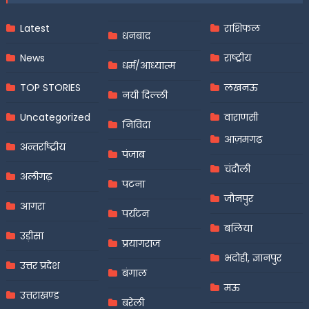
Latest
राशिफल
धनबाद
News
राष्ट्रीय
धर्म/आध्यात्म
TOP STORIES
लखनऊ
नयी दिल्ली
Uncategorized
वाराणसी
निविदा
आज़मगढ़
अन्तर्राष्ट्रीय
पंजाब
चंदौली
अलीगढ़
पटना
जौनपुर
आगरा
पर्यटन
बलिया
उड़ीसा
प्रयागराज
भदोही, ज्ञानपुर
उत्तर प्रदेश
बंगाल
मऊ
उत्तराखण्ड
बरेली