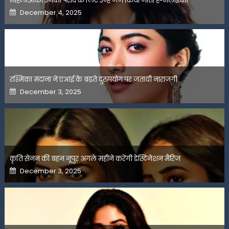
महिलाओंको उनकी पसंद के लिए उन्हें जज किया जाता है-मलाइका
Posted
December 4, 2025
on
रश्मिका मंदाना ने एआई के बढ़ते दुरुपयोग पर जतायी नाराजगी
Posted
December 3, 2025
on
कृति सेनन की बहन नूपुर अगले महीने करेंगी डेस्टिनेशन मैरिज
Posted
December 3, 2025
on