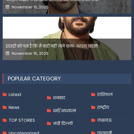
Posted
November 15, 2025
on
इंडस्ट्री को पता है कि मैं कहीं नहीं जाने वाला-अरशद वारसी
Posted
November 15, 2025
on
POPULAR CATEGORY
Latest
राशिफल
धनबाद
News
राष्ट्रीय
धर्म/आध्यात्म
TOP STORIES
लखनऊ
नयी दिल्ली
Uncategorized
वाराणसी