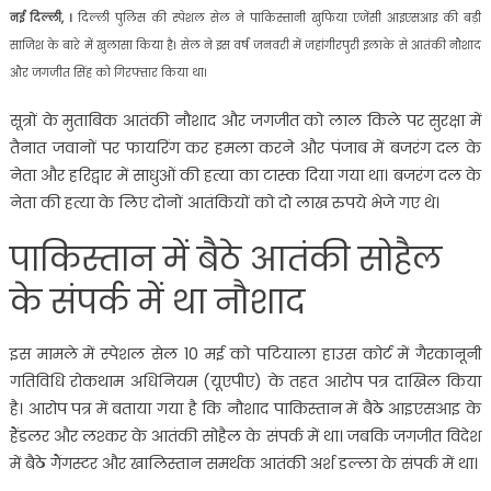
नई दिल्ली, ।
दिल्ली पुलिस की स्पेशल सेल ने पाकिस्तानी खुफिया एजेंसी आइएसआइ की बड़ी
साजिश के बारे में खुलासा किया है। सेल ने इस वर्ष जनवरी में जहांगीरपुरी इलाके से आतंकी नौशाद
और जगजीत सिंह को गिरफ्तार किया था।
सूत्रों के मुताबिक आतंकी नौशाद और जगजीत को लाल किले पर सुरक्षा में
तैनात जवानों पर फायरिंग कर हमला करने और पंजाब में बजरंग दल के
नेता और हरिद्वार में साधुओं की हत्या का टास्क दिया गया था। बजरंग दल के
नेता की हत्या के लिए दोनों आतंकियों को दो लाख रुपये भेजे गए थे।
पाकिस्तान में बैठे आतंकी सोहैल
के संपर्क में था नौशाद
इस मामले में स्पेशल सेल 10 मई को पटियाला हाउस कोर्ट में गैरकानूनी
गतिविधि रोकथाम अधिनियम (यूएपीए) के तहत आरोप पत्र दाखिल किया
है। आरोप पत्र में बताया गया है कि नौशाद पाकिस्तान में बैठे आइएसआइ के
हैंडलर और लश्कर के आतंकी सोहैल के संपर्क में था। जबकि जगजीत विदेश
में बैठे गैंगस्टर और खालिस्तान समर्थक आतंकी अर्श डल्ला के संपर्क में था।