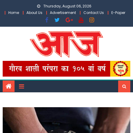
Skip
Thursday, August 06, 2026
to
Home
About Us
Advertisement
Contact Us
E-Paper
content