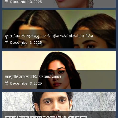
Posted
December 3, 2025
on
कृति सेनन की बहन नूपुर अगले महीने करेंगी डेस्टिनेशन मैरिज
Posted
December 3, 2025
on
जान्हवीने सोशल मीडियापर उठाये सवाल
Posted
December 3, 2025
on
फरहान अख्तर ने समझाया देशभक्ति और अंधभक्ति का फर्क