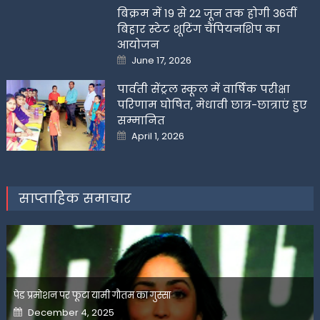
बिक्रम में 19 से 22 जून तक होगी 36वीं
बिहार स्टेट शूटिंग चैंपियनशिप का
आयोजन
Posted
June 17, 2026
on
पार्वती सेंट्रल स्कूल में वार्षिक परीक्षा
परिणाम घोषित, मेधावी छात्र-छात्राएं हुए
सम्मानित
Posted
April 1, 2026
on
साप्ताहिक समाचार
पेड प्रमोशन पर फूटा यामी गौतम का गुस्सा
Posted
December 4, 2025
on