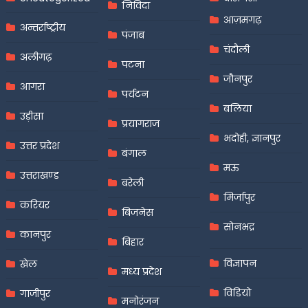
निविदा
आज़मगढ़
अन्तर्राष्ट्रीय
पंजाब
चंदौली
अलीगढ़
पटना
जौनपुर
आगरा
पर्यटन
बलिया
उड़ीसा
प्रयागराज
भदोही, ज्ञानपुर
उत्तर प्रदेश
बंगाल
मऊ
उत्तराखण्ड
बरेली
मिर्जापुर
करियर
बिजनेस
सोनभद्र
कानपुर
बिहार
विज्ञापन
खेल
मध्य प्रदेश
विडियो
गाजीपुर
मनोरंजन