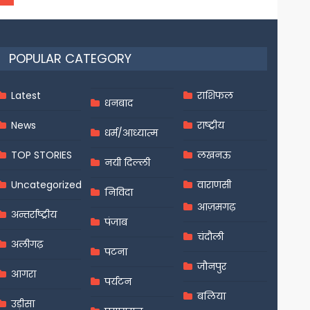
POPULAR CATEGORY
Latest
राशिफल
धनबाद
News
राष्ट्रीय
धर्म/आध्यात्म
TOP STORIES
लखनऊ
नयी दिल्ली
Uncategorized
वाराणसी
निविदा
आज़मगढ़
अन्तर्राष्ट्रीय
पंजाब
चंदौली
अलीगढ़
पटना
जौनपुर
आगरा
पर्यटन
बलिया
उड़ीसा