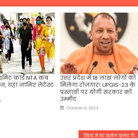
एडमिट कार्ड NTA कब
उत्तर प्रदेश में 18 लाख लोगों को
ज, यहां जानिए लेटेस्ट
मिलेगा रोजगार! UPGIS-23 के
प्रस्तावों पर योगी सरकार को
उम्मीद
2
Posted
October 9, 2023
on
तिहाड़ में बंद सुशील कुमार टीवी पर देख सकेगा टोक्यो ओलंपिक