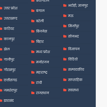
प्रयागराज
भदोही, ज्ञानपुर
उत्तर प्रदेश
बंगाल
मऊ
उत्तराखण्ड
बरेली
मिर्जापुर
करियर
बिजनेस
सोनभद्र
कानपुर
बिहार
विज्ञापन
खेल
मध्य प्रदेश
विडियो
गाजीपुर
मनोरंजन
सम्पादकीय
गोरखपुर
महाराष्ट्र
साप्ताहिक
छत्तीसगढ़
रांची
स्वास्थ्य
जमशेदपुर
राजस्थान
झारखंड