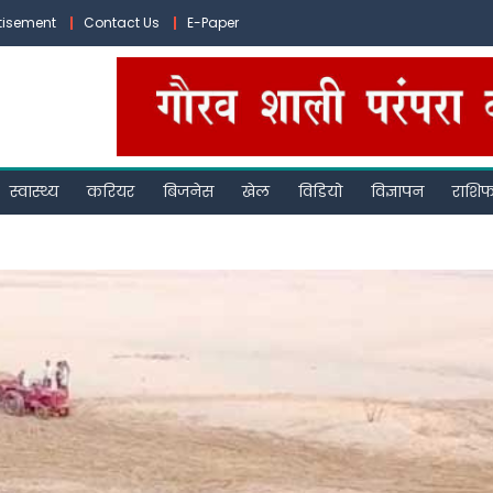
tisement
Contact Us
E-Paper
स्वास्थ्य
करियर
बिजनेस
खेल
विडियो
विज्ञापन
राशि