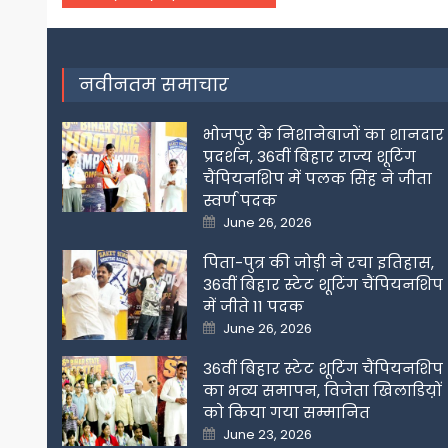
navigation
नवीनतम समाचार
भोजपुर के निशानेबाजों का शानदार
प्रदर्शन, 36वीं बिहार राज्य शूटिंग
चैंपियनशिप में पलक सिंह ने जीता
स्वर्ण पदक
Posted
June 26, 2026
on
पिता-पुत्र की जोड़ी ने रचा इतिहास,
36वीं बिहार स्टेट शूटिंग चैंपियनशिप
में जीते 11 पदक
Posted
June 26, 2026
on
36वीं बिहार स्टेट शूटिंग चैंपियनशिप
का भव्य समापन, विजेता खिलाडिय़ों
को किया गया सम्मानित
Posted
June 23, 2026
on