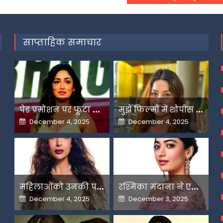
साप्ताहिक समाचार
प
ेड प्रमोशन पर फूटा यामी गौतम का गुस्सा
म
ुझे फिल्मों में शोपीस की तरह इस्तेमाल किया गया-शहनाज गिल
Posted
Posted
December 4, 2025
December 4, 2025
on
on
म
हिलाओंको उनकी पसंद के लिए उन्हें जज किया जाता है-मलाइका
र
श्मिका मंदाना ने एआई के बढ़ते दुरुपयोग पर जतायी नाराजगी
Posted
Posted
December 4, 2025
December 3, 2025
on
on