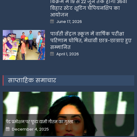
बिक्रम में 19 से 22 जून तक होगी 36वीं
बिहार स्टेट शूटिंग चैंपियनशिप का
आयोजन
Posted
June 17, 2026
on
पार्वती सेंट्रल स्कूल में वार्षिक परीक्षा
परिणाम घोषित, मेधावी छात्र-छात्राएं हुए
सम्मानित
Posted
April 1, 2026
on
साप्ताहिक समाचार
पेड प्रमोशन पर फूटा यामी गौतम का गुस्सा
Posted
December 4, 2025
on