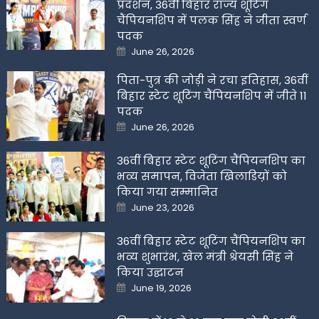
प्रदर्शन, 36वीं बिहार राज्य शूटिंग
चैंपियनशिप में पलक सिंह ने जीता स्वर्ण
पदक
Posted
June 26, 2026
on
पिता-पुत्र की जोड़ी ने रचा इतिहास, 36वीं
बिहार स्टेट शूटिंग चैंपियनशिप में जीते 11
पदक
Posted
June 26, 2026
on
36वीं बिहार स्टेट शूटिंग चैंपियनशिप का
भव्य समापन, विजेता खिलाडिय़ों को
किया गया सम्मानित
Posted
June 23, 2026
on
36वीं बिहार स्टेट शूटिंग चैंपियनशिप का
भव्य शुभारंभ, खेल मंत्री श्रेयसी सिंह ने
किया उद्घाटन
Posted
June 19, 2026
on