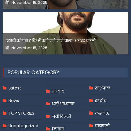
Posted
November 15, 2025
on
इंडस्ट्री को पता है कि मैं कहीं नहीं जाने वाला-अरशद वारसी
Posted
November 15, 2025
on
POPULAR CATEGORY
Latest
राशिफल
धनबाद
News
राष्ट्रीय
धर्म/आध्यात्म
TOP STORIES
लखनऊ
नयी दिल्ली
Uncategorized
वाराणसी
निविदा