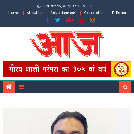
Skip
Thursday, August 06, 2026
to
Home
About Us
Advertisement
Contact Us
E-Paper
content