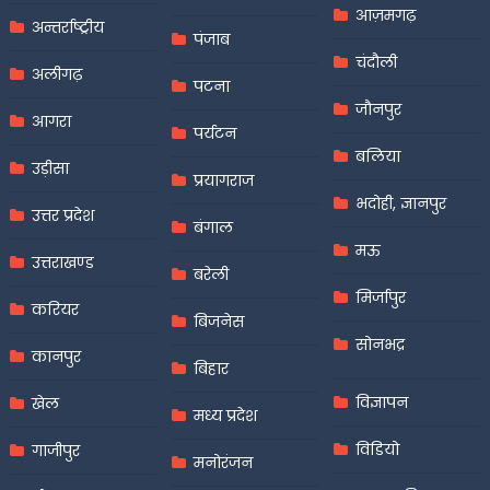
आज़मगढ़
अन्तर्राष्ट्रीय
पंजाब
चंदौली
अलीगढ़
पटना
जौनपुर
आगरा
पर्यटन
बलिया
उड़ीसा
प्रयागराज
भदोही, ज्ञानपुर
उत्तर प्रदेश
बंगाल
मऊ
उत्तराखण्ड
बरेली
मिर्जापुर
करियर
बिजनेस
सोनभद्र
कानपुर
बिहार
विज्ञापन
खेल
मध्य प्रदेश
विडियो
गाजीपुर
मनोरंजन