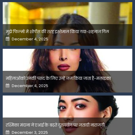
मुझे फिल्मों में शोपीस की तरह इस्तेमाल किया गया-शहनाज गिल
Posted
December 4, 2025
on
महिलाओंको उनकी पसंद के लिए उन्हें जज किया जाता है-मलाइका
Posted
December 4, 2025
on
रश्मिका मंदाना ने एआई के बढ़ते दुरुपयोग पर जतायी नाराजगी
Posted
December 3, 2025
on