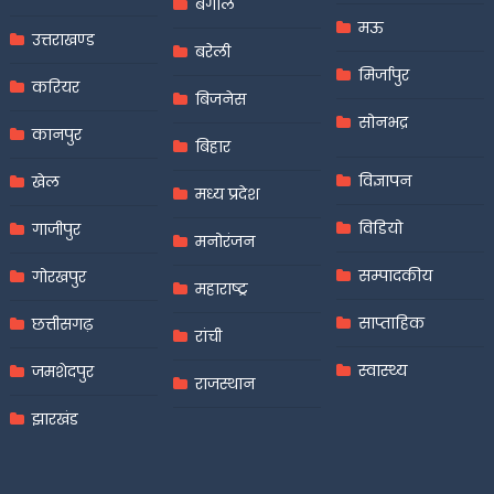
बंगाल
मऊ
उत्तराखण्ड
बरेली
मिर्जापुर
करियर
बिजनेस
सोनभद्र
कानपुर
बिहार
विज्ञापन
खेल
मध्य प्रदेश
विडियो
गाजीपुर
मनोरंजन
सम्पादकीय
गोरखपुर
महाराष्ट्र
साप्ताहिक
छत्तीसगढ़
रांची
स्वास्थ्य
जमशेदपुर
राजस्थान
झारखंड