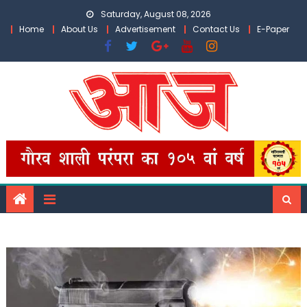
Skip
Saturday, August 08, 2026
to
Home
About Us
Advertisement
Contact Us
E-Paper
content