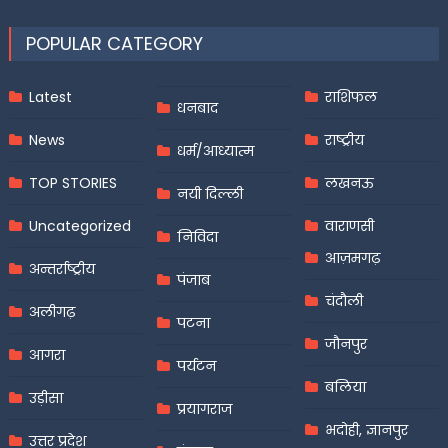
POPULAR CATEGORY
Latest
राशिफल
धनबाद
News
राष्ट्रीय
धर्म/आध्यात्म
TOP STORIES
लखनऊ
नयी दिल्ली
Uncategorized
वाराणसी
निविदा
आज़मगढ़
अन्तर्राष्ट्रीय
पंजाब
चंदौली
अलीगढ़
पटना
जौनपुर
आगरा
पर्यटन
बलिया
उड़ीसा
प्रयागराज
भदोही, ज्ञानपुर
उत्तर प्रदेश