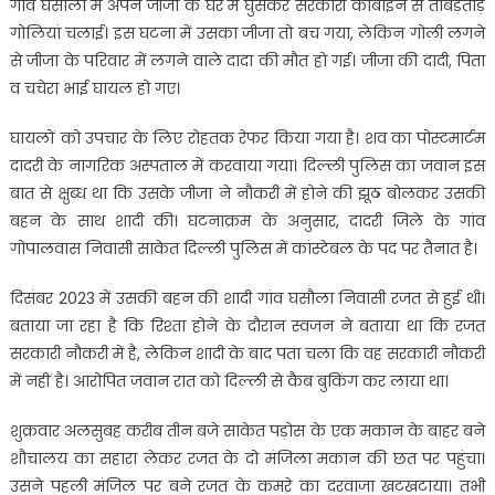
गांव घसौला में अपने जीजा के घर में घुसकर सरकारी कार्बाइन से ताबड़तोड़
गोलियां चलाई। इस घटना में उसका जीजा तो बच गया, लेकिन गोली लगने
से जीजा के परिवार में लगने वाले दादा की मौत हो गई। जीजा की दादी, पिता
व चचेरा भाई घायल हो गए।
घायलों को उपचार के लिए रोहतक रेफर किया गया है। शव का पोस्टमार्टम
दादरी के नागरिक अस्पताल में करवाया गया। दिल्ली पुलिस का जवान इस
बात से क्षुब्ध था कि उसके जीजा ने नौकरी में होने की झूठ बोलकर उसकी
बहन के साथ शादी की। घटनाक्रम के अनुसार, दादरी जिले के गांव
गोपालवास निवासी साकेत दिल्ली पुलिस में कांस्टेबल के पद पर तैनात है।
दिसंबर 2023 में उसकी बहन की शादी गांव घसौला निवासी रजत से हुई थी।
बताया जा रहा है कि रिश्ता होने के दौरान स्वजन ने बताया था कि रजत
सरकारी नौकरी में है, लेकिन शादी के बाद पता चला कि वह सरकारी नौकरी
में नहीं है। आरोपित जवान रात को दिल्ली से कैब बुकिंग कर लाया था।
शुक्रवार अलसुबह करीब तीन बजे साकेत पड़ोस के एक मकान के बाहर बने
शौचालय का सहारा लेकर रजत के दो मंजिला मकान की छत पर पहुंचा।
उसने पहली मंजिल पर बने रजत के कमरे का दरवाजा खटखटाया। तभी