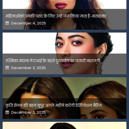
महिलाओंको उनकी पसंद के लिए उन्हें जज किया जाता है-मलाइका
Posted
December 4, 2025
on
रश्मिका मंदाना ने एआई के बढ़ते दुरुपयोग पर जतायी नाराजगी
Posted
December 3, 2025
on
कृति सेनन की बहन नूपुर अगले महीने करेंगी डेस्टिनेशन मैरिज
Posted
December 3, 2025
on