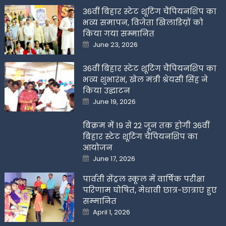
36वीं बिहार स्टेट शूटिंग चैंपियनशिप का
भव्य समापन, विजेता खिलाडिय़ों को
किया गया सम्मानित
Posted
June 23, 2026
on
36वीं बिहार स्टेट शूटिंग चैंपियनशिप का
भव्य शुभारंभ, खेल मंत्री श्रेयसी सिंह ने
किया उद्घाटन
Posted
June 19, 2026
on
बिक्रम में 19 से 22 जून तक होगी 36वीं
बिहार स्टेट शूटिंग चैंपियनशिप का
आयोजन
Posted
June 17, 2026
on
पार्वती सेंट्रल स्कूल में वार्षिक परीक्षा
परिणाम घोषित, मेधावी छात्र-छात्राएं हुए
सम्मानित
Posted
April 1, 2026
on