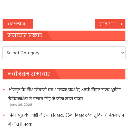
on
Post
दिल्ली में आज सुबह भी कई इलाकों में हुई वर्षा, मौसम विभाग ने जारी किया चार दिनों का ऑरेंज अलर्ट
हेमंत सोरेन के जेल से बाहर आते ही सियासत में उबाल, JMM ने दी वार्निंग, BJP ने भी सुनाई खरी-खरी
navigation
समाचार प्रकार
समाचार
प्रकार
नवीनतम समाचार
भोजपुर के निशानेबाजों का शानदार प्रदर्शन, 36वीं बिहार राज्य शूटिंग
चैंपियनशिप में पलक सिंह ने जीता स्वर्ण पदक
June 26, 2026
पिता-पुत्र की जोड़ी ने रचा इतिहास, 36वीं बिहार स्टेट शूटिंग चैंपियनशिप
में जीते 11 पदक