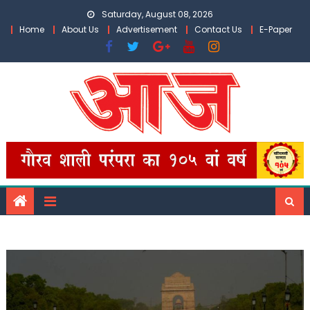
Skip
Saturday, August 08, 2026
to
Home
About Us
Advertisement
Contact Us
E-Paper
content