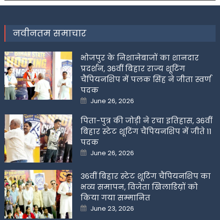
नवीनतम समाचार
भोजपुर के निशानेबाजों का शानदार
प्रदर्शन, 36वीं बिहार राज्य शूटिंग
चैंपियनशिप में पलक सिंह ने जीता स्वर्ण
पदक
Posted
June 26, 2026
on
पिता-पुत्र की जोड़ी ने रचा इतिहास, 36वीं
बिहार स्टेट शूटिंग चैंपियनशिप में जीते 11
पदक
Posted
June 26, 2026
on
36वीं बिहार स्टेट शूटिंग चैंपियनशिप का
भव्य समापन, विजेता खिलाडिय़ों को
किया गया सम्मानित
Posted
June 23, 2026
on