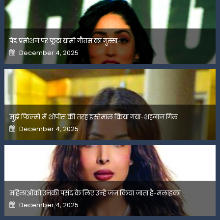
पेड प्रमोशन पर फूटा यामी गौतम का गुस्सा
Posted
December 4, 2025
on
मुझे फिल्मों में शोपीस की तरह इस्तेमाल किया गया-शहनाज गिल
Posted
December 4, 2025
on
महिलाओंको उनकी पसंद के लिए उन्हें जज किया जाता है-मलाइका
Posted
December 4, 2025
on