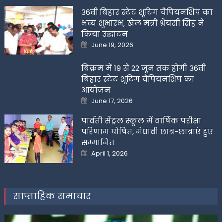
36वीं बिहार स्टेट शूटिंग चैंपियनशिप का
भव्य शुभारंभ, खेल मंत्री श्रेयसी सिंह ने
किया उद्घाटन
Posted
June 19, 2026
on
बिक्रम में 19 से 22 जून तक होगी 36वीं
बिहार स्टेट शूटिंग चैंपियनशिप का
आयोजन
Posted
June 17, 2026
on
पार्वती सेंट्रल स्कूल में वार्षिक परीक्षा
परिणाम घोषित, मेधावी छात्र-छात्राएं हुए
सम्मानित
Posted
April 1, 2026
on
साप्ताहिक समाचार