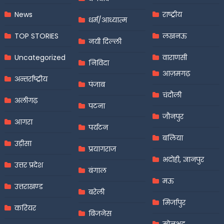
News
राष्ट्रीय
धर्म/आध्यात्म
TOP STORIES
लखनऊ
नयी दिल्ली
Uncategorized
वाराणसी
निविदा
आज़मगढ़
अन्तर्राष्ट्रीय
पंजाब
चंदौली
अलीगढ़
पटना
जौनपुर
आगरा
पर्यटन
बलिया
उड़ीसा
प्रयागराज
भदोही, ज्ञानपुर
उत्तर प्रदेश
बंगाल
मऊ
उत्तराखण्ड
बरेली
मिर्जापुर
करियर
बिजनेस