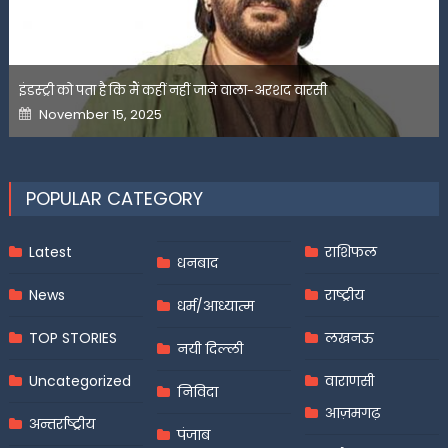
इंडस्ट्री को पता है कि मैं कहीं नहीं जाने वाला-अरशद वारसी
Posted
November 15, 2025
on
POPULAR CATEGORY
Latest
राशिफल
धनबाद
News
राष्ट्रीय
धर्म/आध्यात्म
TOP STORIES
लखनऊ
नयी दिल्ली
Uncategorized
वाराणसी
निविदा
आज़मगढ़
अन्तर्राष्ट्रीय
पंजाब