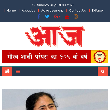
Skip
Sunday, August 09, 2026
to
Home
About Us
Advertisement
Contact Us
E-Paper
content