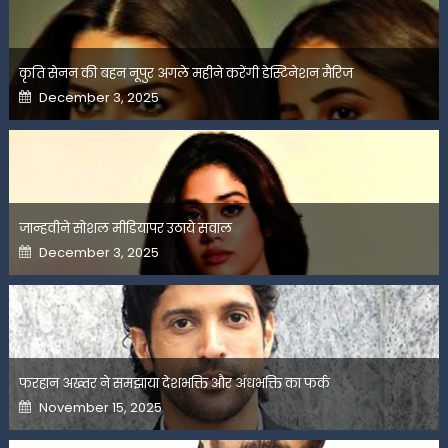
कृति सेनन की बहन नूपुर अगले महीने करेंगी डेस्टिनेशन मैरिज
Posted
December 3, 2025
on
जान्हवीने सोशल मीडियापर उठाये सवाल
Posted
December 3, 2025
on
फरहान अख्तर ने समझाया देशभक्ति और अंधभक्ति का फर्क
Posted
November 15, 2025
on