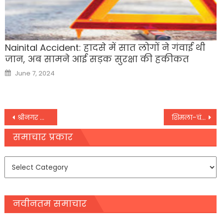
Nainital Accident: हादसे में सात लोगों ने गंवाई थी
जान, अब सामने आई सड़क सुरक्षा की हकीकत
Posted
June 7, 2024
on
Post
श्रीनगर के एसएसपी ने सुरक्षा प्राप्त लोगों के होटलों में सुरक्षा की समीक्षा की
शिमला-चंडीगढ़ रूट पर बस चलाने वाली पहली HRTC महिला चालक बनी सीमा ठाकुर,
navigation
समाचार प्रकार
समाचार
प्रकार
नवीनतम समाचार