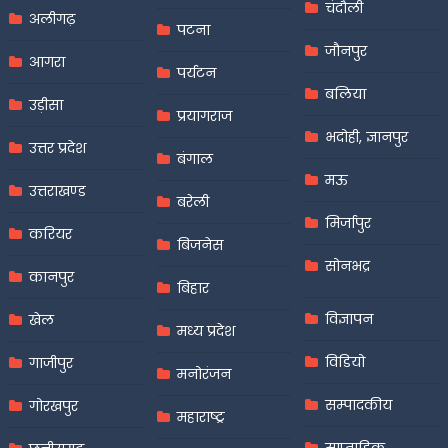
चंदौली
अलीगढ़
पटना
जौनपुर
आगरा
पर्यटन
बलिया
उड़ीसा
प्रयागराज
भदोही, ज्ञानपुर
उत्तर प्रदेश
बंगाल
मऊ
उत्तराखण्ड
बरेली
मिर्जापुर
करियर
बिजनेस
सोनभद्र
कानपुर
बिहार
विज्ञापन
खेल
मध्य प्रदेश
विडियो
गाजीपुर
मनोरंजन
सम्पादकीय
गोरखपुर
महाराष्ट्र
साप्ताहिक