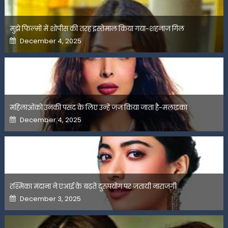
मुझे फिल्मों में शोपीस की तरह इस्तेमाल किया गया-शहनाज गिल
Posted
December 4, 2025
on
महिलाओंको उनकी पसंद के लिए उन्हें जज किया जाता है-मलाइका
Posted
December 4, 2025
on
रश्मिका मंदाना ने एआई के बढ़ते दुरुपयोग पर जतायी नाराजगी
Posted
December 3, 2025
on