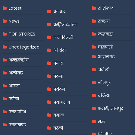
Latest
राशिफल
धनबाद
News
राष्ट्रीय
धर्म/आध्यात्म
TOP STORIES
लखनऊ
नयी दिल्ली
Uncategorized
वाराणसी
निविदा
आज़मगढ़
अन्तर्राष्ट्रीय
पंजाब
चंदौली
अलीगढ़
पटना
जौनपुर
आगरा
पर्यटन
बलिया
उड़ीसा
प्रयागराज
भदोही, ज्ञानपुर
उत्तर प्रदेश
बंगाल
मऊ
उत्तराखण्ड
बरेली
मिर्जापुर