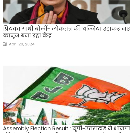
प्रियंका गांधी बोलीं- लोकतंत्र की धज्जियां उड़ाकर नए
कानून बना रहा केंद्र
Posted
April 20, 2024
on
Assembly Election Result : यूपी-उत्तराखंड में भाजपा