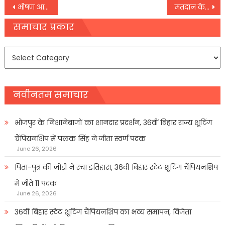
Post
भीषण आग की चपेट में बस्तर के जंगल, हैंडपंप के पानी से पर्यावरण बचाने की जद्दोजहद कर रहे ग्रामीण
मतदान के बीच नंदीग्राम में BJP कार्यकर्ता ने की आत्महत्या, BJP ने TMC पर लगाया आरोप
navigation
समाचार प्रकार
समाचार
प्रकार
नवीनतम समाचार
भोजपुर के निशानेबाजों का शानदार प्रदर्शन, 36वीं बिहार राज्य शूटिंग
चैंपियनशिप में पलक सिंह ने जीता स्वर्ण पदक
June 26, 2026
पिता-पुत्र की जोड़ी ने रचा इतिहास, 36वीं बिहार स्टेट शूटिंग चैंपियनशिप
में जीते 11 पदक
June 26, 2026
36वीं बिहार स्टेट शूटिंग चैंपियनशिप का भव्य समापन, विजेता