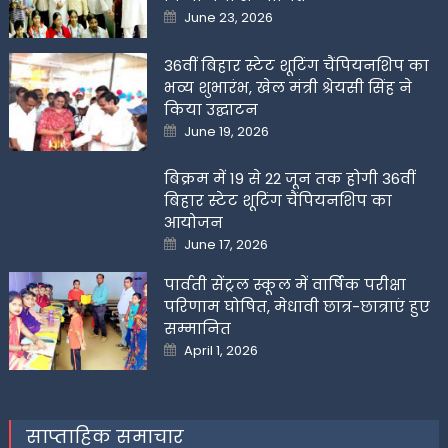
Posted
June 23, 2026
on
36वीं बिहार स्टेट शूटिंग चैंपियनशिप का
भव्य शुभारंभ, खेल मंत्री श्रेयसी सिंह ने
किया उद्घाटन
Posted
June 19, 2026
on
बिक्रम में 19 से 22 जून तक होगी 36वीं
बिहार स्टेट शूटिंग चैंपियनशिप का
आयोजन
Posted
June 17, 2026
on
पार्वती सेंट्रल स्कूल में वार्षिक परीक्षा
परिणाम घोषित, मेधावी छात्र-छात्राएं हुए
सम्मानित
Posted
April 1, 2026
on
साप्ताहिक समाचार