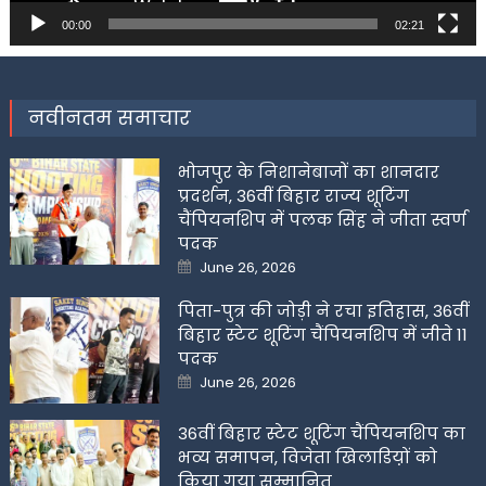
00:00
02:21
नवीनतम समाचार
भोजपुर के निशानेबाजों का शानदार
प्रदर्शन, 36वीं बिहार राज्य शूटिंग
चैंपियनशिप में पलक सिंह ने जीता स्वर्ण
पदक
Posted
June 26, 2026
on
पिता-पुत्र की जोड़ी ने रचा इतिहास, 36वीं
बिहार स्टेट शूटिंग चैंपियनशिप में जीते 11
पदक
Posted
June 26, 2026
on
36वीं बिहार स्टेट शूटिंग चैंपियनशिप का
भव्य समापन, विजेता खिलाडिय़ों को
किया गया सम्मानित