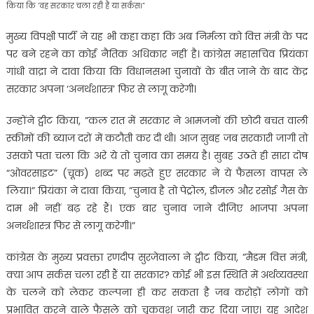
किया कि ‘वह सरकार चला रही हैं या सर्कस।”
मुख्य विपक्षी पार्टी ने यह भी कहा कहा कि अब निर्मला को वित्त मंत्री के पद
पर बने रहने का कोई नैतिक अधिकार नहीं है। कांग्रेस महासचिव प्रियंका
गांधी वाद्रा ने दावा किया कि विधानसभा चुनावों के बीत जाने के बाद केंद्र
सरकार अपना ‘अनर्थशास्त्र’ फिर से लागू करेगी।
उन्होंने ट्वीट किया, ”कल रात में सरकार ने आमजनों की छोटी बचत वाली
स्कीमों की ब्याज दरों में कटौती कर दी थी। आज सुबह जब सरकारी जागी तो
उसको पता चला कि अरे ये तो चुनाव का समय है। सुबह उठते ही सारा दोष
“ओवरसाइट” (चूक) शब्द पर मढ़ते हुए सरकार ने ये फैसला वापस ले
लिया।” प्रियंका ने दावा किया, ”चुनाव है तो पेट्रोल, डीजल और रसोई गैस के
दाम भी नहीं बढ़ रहे हैं। एक बार चुनाव जाने दीजिए भाजपा अपना
अनर्थशास्त्र फिर से लागू करेगी।”
कांग्रेस के मुख्य प्रवक्ता रणदीप सुरजेवाला ने ट्वीट किया, ”मैडम वित्त मंत्री,
क्या आप सर्कस चला रही हैं या सरकार? कोई भी इस स्थिति में अर्थव्यवस्था
के चलने को लेकर कल्पना ही कर सकता है जब करोड़ों लोगों को
प्रभावित करने वाले फैसले को चूकवश जारी कर दिया जाए। यह आदेश