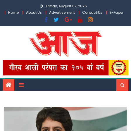
Skip
Friday, August 07, 2026
to
Home
About Us
Advertisement
Contact Us
E-Paper
content