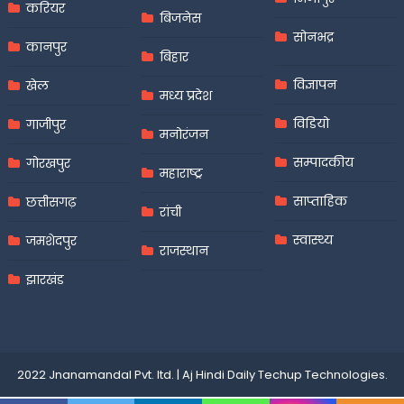
करियर
बिजनेस
सोनभद्र
कानपुर
बिहार
विज्ञापन
खेल
मध्य प्रदेश
विडियो
गाजीपुर
मनोरंजन
सम्पादकीय
गोरखपुर
महाराष्ट्र
साप्ताहिक
छत्तीसगढ़
रांची
स्वास्थ्य
जमशेदपुर
राजस्थान
झारखंड
2022 Jnanamandal Pvt. ltd.
|
Aj Hindi Daily
Techup Technologies
.