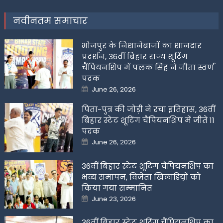
नवीनतम समाचार
भोजपुर के निशानेबाजों का शानदार
प्रदर्शन, 36वीं बिहार राज्य शूटिंग
चैंपियनशिप में पलक सिंह ने जीता स्वर्ण
पदक
Posted
June 26, 2026
on
पिता-पुत्र की जोड़ी ने रचा इतिहास, 36वीं
बिहार स्टेट शूटिंग चैंपियनशिप में जीते 11
पदक
Posted
June 26, 2026
on
36वीं बिहार स्टेट शूटिंग चैंपियनशिप का
भव्य समापन, विजेता खिलाडिय़ों को
किया गया सम्मानित
Posted
June 23, 2026
on
36वीं बिहार स्टेट शूटिंग चैंपियनशिप का