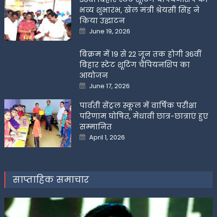
भव्य शुभारंभ, खेल मंत्री श्रेयसी सिंह ने
किया उद्घाटन
Posted
June 19, 2026
on
बिक्रम में 19 से 22 जून तक होगी 36वीं
बिहार स्टेट शूटिंग चैंपियनशिप का
आयोजन
Posted
June 17, 2026
on
पार्वती सेंट्रल स्कूल में वार्षिक परीक्षा
परिणाम घोषित, मेधावी छात्र-छात्राएं हुए
सम्मानित
Posted
April 1, 2026
on
साप्ताहिक समाचार