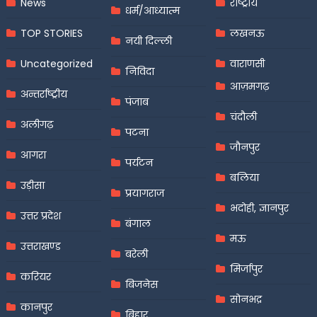
News
राष्ट्रीय
धर्म/आध्यात्म
TOP STORIES
लखनऊ
नयी दिल्ली
Uncategorized
वाराणसी
निविदा
आज़मगढ़
अन्तर्राष्ट्रीय
पंजाब
चंदौली
अलीगढ़
पटना
जौनपुर
आगरा
पर्यटन
बलिया
उड़ीसा
प्रयागराज
भदोही, ज्ञानपुर
उत्तर प्रदेश
बंगाल
मऊ
उत्तराखण्ड
बरेली
मिर्जापुर
करियर
बिजनेस
सोनभद्र
कानपुर
बिहार