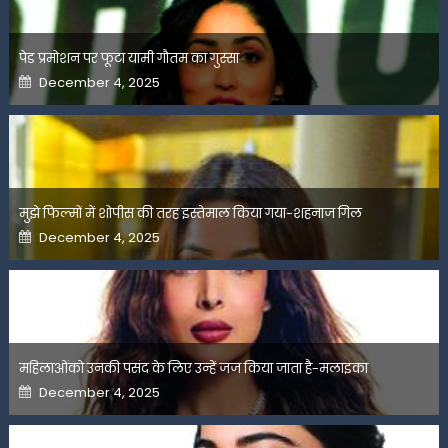
पेड प्रमोशन पर फूटा यामी गौतम का गुस्सा
Posted
December 4, 2025
on
मुझे फिल्मों में शोपीस की तरह इस्तेमाल किया गया-शहनाज गिल
Posted
December 4, 2025
on
महिलाओंको उनकी पसंद के लिए उन्हें जज किया जाता है-मलाइका
Posted
December 4, 2025
on