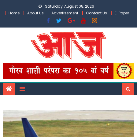
Skip
Saturday, August 08, 2026
to
Home
About Us
Advertisement
Contact Us
E-Paper
content