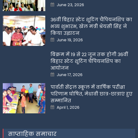
Posted
June 23, 2026
on
36वीं बिहार स्टेट शूटिंग चैंपियनशिप का
भव्य शुभारंभ, खेल मंत्री श्रेयसी सिंह ने
किया उद्घाटन
Posted
June 19, 2026
on
बिक्रम में 19 से 22 जून तक होगी 36वीं
बिहार स्टेट शूटिंग चैंपियनशिप का
आयोजन
Posted
June 17, 2026
on
पार्वती सेंट्रल स्कूल में वार्षिक परीक्षा
परिणाम घोषित, मेधावी छात्र-छात्राएं हुए
सम्मानित
Posted
April 1, 2026
on
साप्ताहिक समाचार