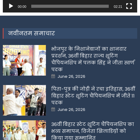
00:00
02:21
नवीनतम समाचार
भोजपुर के निशानेबाजों का शानदार
प्रदर्शन, 36वीं बिहार राज्य शूटिंग
चैंपियनशिप में पलक सिंह ने जीता स्वर्ण
पदक
Posted
June 26, 2026
on
पिता-पुत्र की जोड़ी ने रचा इतिहास, 36वीं
बिहार स्टेट शूटिंग चैंपियनशिप में जीते 11
पदक
Posted
June 26, 2026
on
36वीं बिहार स्टेट शूटिंग चैंपियनशिप का
भव्य समापन, विजेता खिलाडिय़ों को
किया गया सम्मानित