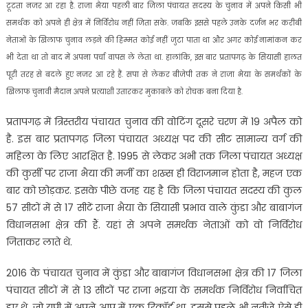
टूटता नजर आ रहा है. राजा भैया पहली बार जिला पंचायत सदस्य के चुनाव में अपने किसी भी
समर्थक को अपने ही क्षेत्र में निर्विरोध नहीं जिता सके. जबकि इससे पहले उनके दर्जन भर करीबी
नेताओं के खिलाफ चुनाव लड़ने की हिम्मत कोई नहीं जुटा पाता था और अगर कोई नामांकन कर
भी देता था तो बाद में अपना पर्चा वापस ले लेता था. हालांकि, इस बार प्रतापगढ़ के सियासी हालत
पूरी तरह से बदले हुए नजर आ रहे हैं. सपा से लेकर बीजेपी तक ने राजा भैया के समर्थकों के
खिलाफ चुनावी मैदान अपने प्रत्याशी उतारकर मुकाबले को रोचक बना दिया है.
प्रतापगढ़ में त्रिस्तरीय पंचायत चुनाव की वोटिंग दूसरे चरण में 19 अपैल को
है. इस बार प्रतापगढ़ जिला पंचायत अध्यक्ष पद की सीट सामान्य वर्ग की
महिला के लिए आरक्षित है. 1995 से लेकर अभी तक जिला पंचायत अध्यक्ष
की कुर्सी पर राजा भैया की मर्जी का शख्स ही विराजमान होता है, महज एक
बार को छोड़कर. इसके पीछे वजह यह है कि जिला पंचायत सदस्य की कुल
57 सीटों में से 17 सीटें राजा भैया के सियासी प्रभाव वाले कुंडा और बाबागंज
विधानसभा क्षेत्र की हैं. यहां से अपने समर्थक नेताओं को वो निर्विरोध
जिताकर लाते थे.
2016 के पंचायत चुनाव में कुंडा और बाबागंज विधानसभा क्षेत्र की 17 जिला
पंचायत सीटों में से 13 सीटों पर राजा भइया के समर्थक निर्विरोध निर्वाचित
हुए थे, जो यूपी में अपने आप में एक रिकॉर्ड था. इससे पहले भी नतीजे ऐसे ही