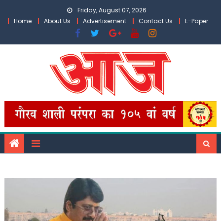
Skip
Friday, August 07, 2026
to
Home
About Us
Advertisement
Contact Us
E-Paper
content