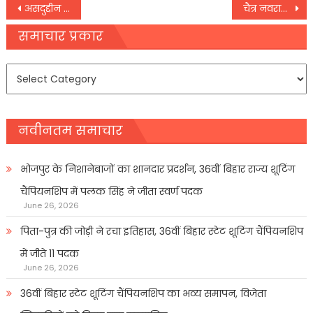
Post
असदुद्दीन ओवैसी ने पीएम मोदी और ममता बनर्जी को बताया भाई-बहन, कहा- दोनों एक ही सिक्के के दो पहलू
चैत्र नवरात्रि में भूलकर भी न करें ये काम, मां दुर्गा हो जायेंगी नाराज, बेहद अशुभ
navigation
समाचार प्रकार
समाचार
प्रकार
नवीनतम समाचार
भोजपुर के निशानेबाजों का शानदार प्रदर्शन, 36वीं बिहार राज्य शूटिंग
चैंपियनशिप में पलक सिंह ने जीता स्वर्ण पदक
June 26, 2026
पिता-पुत्र की जोड़ी ने रचा इतिहास, 36वीं बिहार स्टेट शूटिंग चैंपियनशिप
में जीते 11 पदक
June 26, 2026
36वीं बिहार स्टेट शूटिंग चैंपियनशिप का भव्य समापन, विजेता