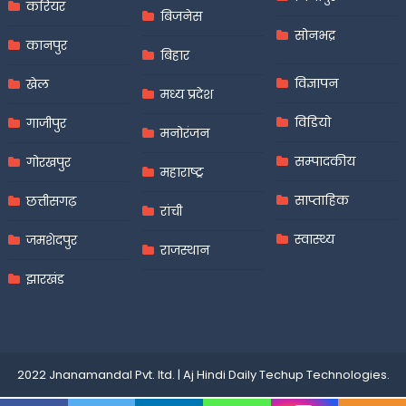
करियर
बिजनेस
सोनभद्र
कानपुर
बिहार
विज्ञापन
खेल
मध्य प्रदेश
विडियो
गाजीपुर
मनोरंजन
सम्पादकीय
गोरखपुर
महाराष्ट्र
साप्ताहिक
छत्तीसगढ़
रांची
स्वास्थ्य
जमशेदपुर
राजस्थान
झारखंड
2022 Jnanamandal Pvt. ltd.
|
Aj Hindi Daily
Techup Technologies
.