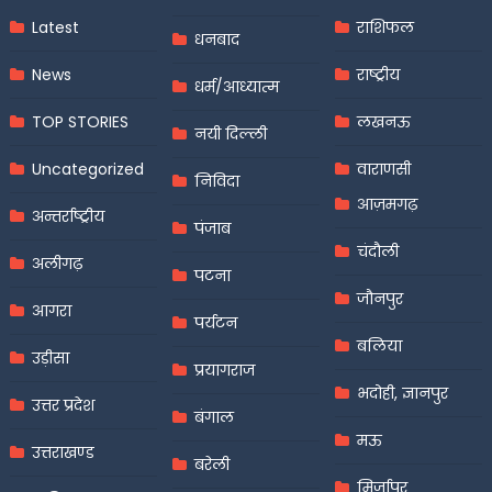
Latest
राशिफल
धनबाद
News
राष्ट्रीय
धर्म/आध्यात्म
TOP STORIES
लखनऊ
नयी दिल्ली
Uncategorized
वाराणसी
निविदा
आज़मगढ़
अन्तर्राष्ट्रीय
पंजाब
चंदौली
अलीगढ़
पटना
जौनपुर
आगरा
पर्यटन
बलिया
उड़ीसा
प्रयागराज
भदोही, ज्ञानपुर
उत्तर प्रदेश
बंगाल
मऊ
उत्तराखण्ड
बरेली
मिर्जापुर