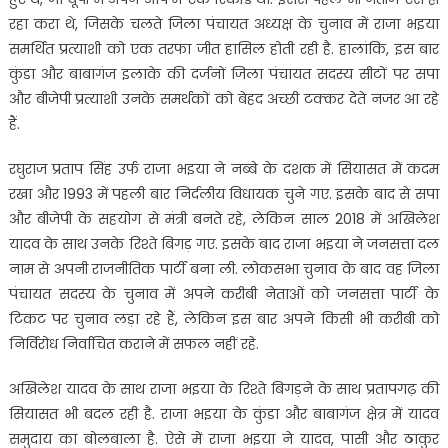
रहा करा थे, जिसके चलते जिला पंचायत अध्यक्ष के चुनाव में राजा भइया
समर्थित प्रत्याशी को एक तरफा जीत हासिल होती रही है. हालांकि, इस बार
कुंडा और बाबागंज इलाके की दर्जनों जिला पंचायत सदस्य सीटों पर सपा
और बीजेपी प्रत्याशी उनके समर्थकों को बेहद अच्छी टक्कर देते नजर आ रहे
हैं.
रघुराज प्रताप सिंह उर्फ राजा भइया ने नब्बे के दशक में सियासत में कदम
रखा और 1993 में पहली बार निर्दलीय विधायक चुने गए. इसके बाद से सपा
और बीजेपी के सहयोग से मंत्री बनते रहे, लेकिन साल 2018 में अखिलेश
यादव के साथ उनके रिश्ते बिगड़ गए. इसके बाद राजा भइया ने जनसत्ता दल
नाम से अपनी राजनीतिक पार्टी बना ली. लोकसभा चुनाव के बाद वह जिला
पंचायत सदस्य के चुनाव में अपने करीबी नेताओं को जनसत्ता पार्टी के
टिकट पर चुनाव लड़ा रहे हैं, लेकिन इस बार अपने किसी भी करीबी को
निर्विरोध निर्वाचित कराने में सफल नहीं रहे.
अखिलेश यादव के साथ राजा भइया के रिश्ते बिगड़ने के साथ प्रतापगढ़ की
सियासत भी बदल रही है. राजा भइया के कुंडा और बाबागंज क्षेत्र में यादव
समुदाय का बोलबाला है. ऐसे में राजा भइया ने यादव, पासी और ठाकुर