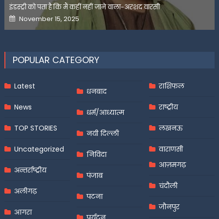
इंडस्ट्री को पता है कि मैं कहीं नहीं जाने वाला-अरशद वारसी
Posted
November 15, 2025
on
POPULAR CATEGORY
Latest
राशिफल
धनबाद
News
राष्ट्रीय
धर्म/आध्यात्म
TOP STORIES
लखनऊ
नयी दिल्ली
Uncategorized
वाराणसी
निविदा
आज़मगढ़
अन्तर्राष्ट्रीय
पंजाब
चंदौली
अलीगढ़
पटना
जौनपुर
आगरा
पर्यटन