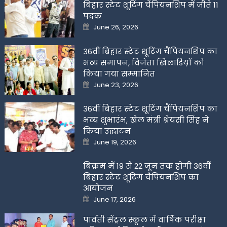
बिहार स्टेट शूटिंग चैंपियनशिप में जीते 11
पदक
Posted
June 26, 2026
on
36वीं बिहार स्टेट शूटिंग चैंपियनशिप का
भव्य समापन, विजेता खिलाडिय़ों को
किया गया सम्मानित
Posted
June 23, 2026
on
36वीं बिहार स्टेट शूटिंग चैंपियनशिप का
भव्य शुभारंभ, खेल मंत्री श्रेयसी सिंह ने
किया उद्घाटन
Posted
June 19, 2026
on
बिक्रम में 19 से 22 जून तक होगी 36वीं
बिहार स्टेट शूटिंग चैंपियनशिप का
आयोजन
Posted
June 17, 2026
on
पार्वती सेंट्रल स्कूल में वार्षिक परीक्षा