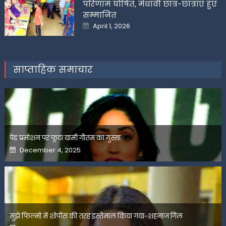
परिणाम घोषित, मेधावी छात्र-छात्राएं हुए
सम्मानित
Posted
April 1, 2026
on
साप्ताहिक समाचार
पेड प्रमोशन पर फूटा यामी गौतम का गुस्सा
Posted
December 4, 2025
on
मुझे फिल्मों में शोपीस की तरह इस्तेमाल किया गया-शहनाज गिल
Posted