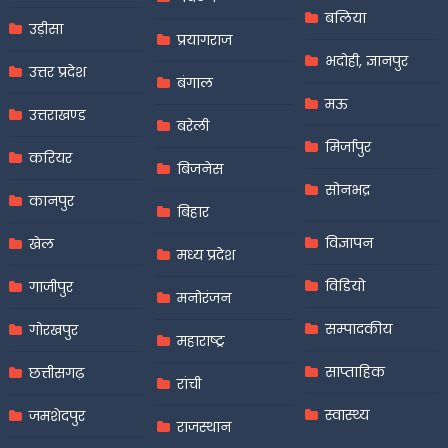
बलिया
उड़ीसा
प्रयागराज
भदोही, ज्ञानपुर
उत्तर प्रदेश
बंगाल
मऊ
उत्तराखण्ड
बरेली
मिर्जापुर
करियर
बिजनेस
सोनभद्र
कानपुर
बिहार
विज्ञापन
खेल
मध्य प्रदेश
विडियो
गाजीपुर
मनोरंजन
सम्पादकीय
गोरखपुर
महाराष्ट्र
साप्ताहिक
छत्तीसगढ़
रांची
स्वास्थ्य
जमशेदपुर
राजस्थान