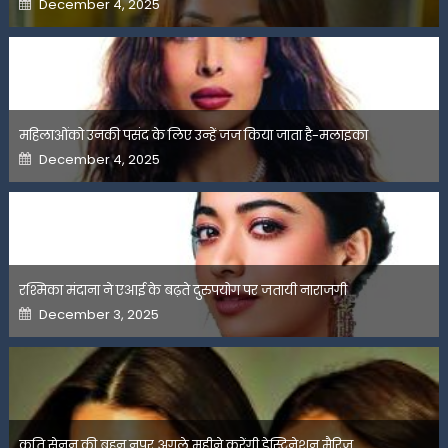
December 4, 2025
on
महिलाओंको उनकी पसंद के लिए उन्हें जज किया जाता है-मलाइका
Posted
December 4, 2025
on
रश्मिका मंदाना ने एआई के बढ़ते दुरुपयोग पर जतायी नाराजगी
Posted
December 3, 2025
on
कृति सेनन की बहन नूपुर अगले महीने करेंगी डेस्टिनेशन मैरिज