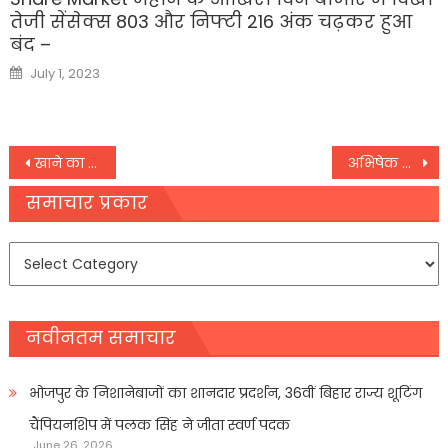
तेजी सेंसेक्स 803 और निफ्टी 216 अंक चढ़कर हुआ
बंद –
Posted
July 1, 2023
on
Post
खाने का तेल और नहीं होगा महंगा,
अभिषेक बच्चन ने शुरू की ‘घूमर’ की शूटिंग, कहा- ‘इससे बेहतर बर्थडे का तोहफा नहीं मांग सकता’
navigation
समाचार प्रकार
समाचार
प्रकार
नवीनतम समाचार
भोजपुर के निशानेबाजों का शानदार प्रदर्शन, 36वीं बिहार राज्य शूटिंग
चैंपियनशिप में पलक सिंह ने जीता स्वर्ण पदक
June 26, 2026