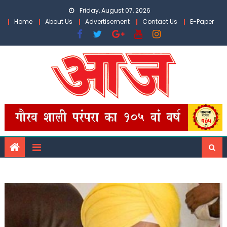
Skip
Friday, August 07, 2026
to
Home
About Us
Advertisement
Contact Us
E-Paper
content