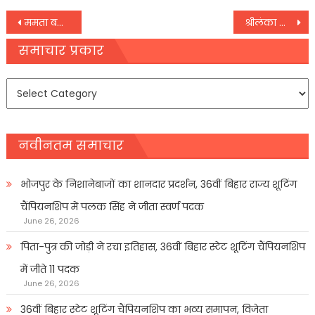
Post
ममता बनर्जी ने कहा- तीन महीने से कानून-व्यवस्था EC के कंट्रोल में थी, अब शांति सुनिश्चित करूंगी
श्रीलंका की नौसेना ने 86 भारतीय मछुआरे किए गिरफ्तार
navigation
समाचार प्रकार
समाचार
प्रकार
नवीनतम समाचार
भोजपुर के निशानेबाजों का शानदार प्रदर्शन, 36वीं बिहार राज्य शूटिंग
चैंपियनशिप में पलक सिंह ने जीता स्वर्ण पदक
June 26, 2026
पिता-पुत्र की जोड़ी ने रचा इतिहास, 36वीं बिहार स्टेट शूटिंग चैंपियनशिप
में जीते 11 पदक
June 26, 2026
36वीं बिहार स्टेट शूटिंग चैंपियनशिप का भव्य समापन, विजेता