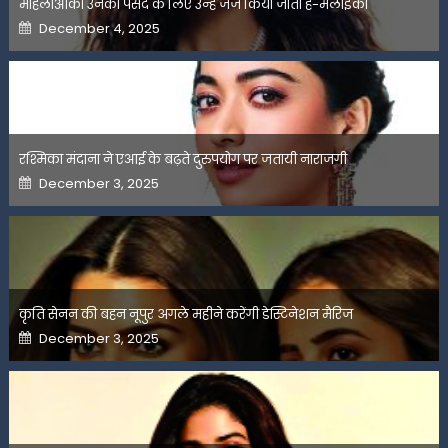
महिलाओंको उनकी पसंद के लिए उन्हें जज किया जाता है-मलाइका
Posted
December 4, 2025
on
रश्मिका मंदाना ने एआई के बढ़ते दुरुपयोग पर जतायी नाराजगी
Posted
December 3, 2025
on
कृति सेनन की बहन नूपुर अगले महीने करेंगी डेस्टिनेशन मैरिज
Posted
December 3, 2025
on