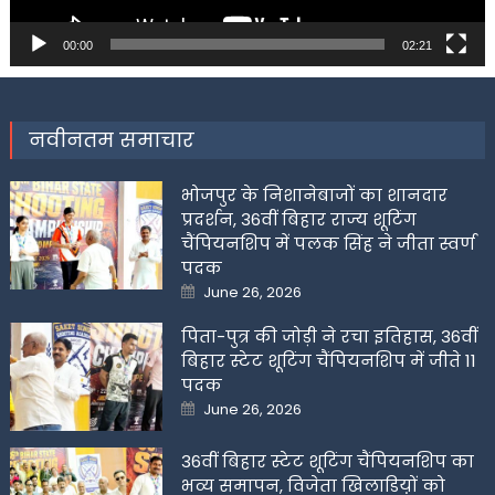
00:00
02:21
नवीनतम समाचार
भोजपुर के निशानेबाजों का शानदार
प्रदर्शन, 36वीं बिहार राज्य शूटिंग
चैंपियनशिप में पलक सिंह ने जीता स्वर्ण
पदक
Posted
June 26, 2026
on
पिता-पुत्र की जोड़ी ने रचा इतिहास, 36वीं
बिहार स्टेट शूटिंग चैंपियनशिप में जीते 11
पदक
Posted
June 26, 2026
on
36वीं बिहार स्टेट शूटिंग चैंपियनशिप का
भव्य समापन, विजेता खिलाडिय़ों को