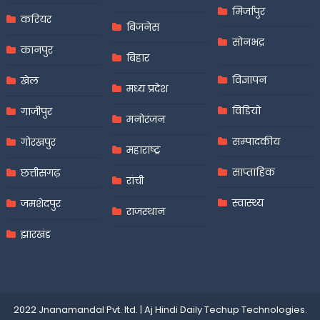
मिर्जापुर
करियर
बिजनेस
सोनभद्र
कानपुर
बिहार
विज्ञापन
खेल
मध्य प्रदेश
विडियो
गाजीपुर
मनोरंजन
सम्पादकीय
गोरखपुर
महाराष्ट्र
साप्ताहिक
छत्तीसगढ़
रांची
स्वास्थ्य
जमशेदपुर
राजस्थान
झारखंड
2022 Jnanamandal Pvt. ltd.
|
Aj Hindi Daily
Techup Technologies
.