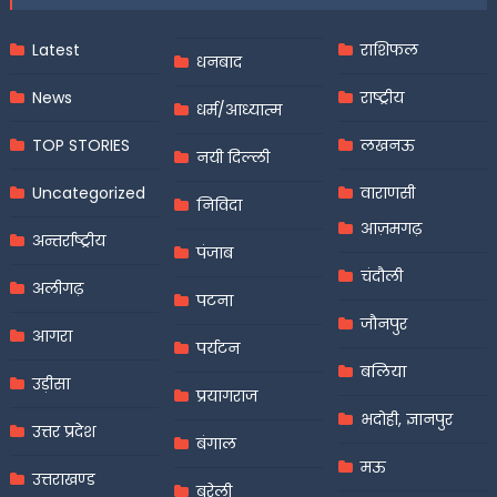
Latest
राशिफल
धनबाद
News
राष्ट्रीय
धर्म/आध्यात्म
TOP STORIES
लखनऊ
नयी दिल्ली
Uncategorized
वाराणसी
निविदा
आज़मगढ़
अन्तर्राष्ट्रीय
पंजाब
चंदौली
अलीगढ़
पटना
जौनपुर
आगरा
पर्यटन
बलिया
उड़ीसा
प्रयागराज
भदोही, ज्ञानपुर
उत्तर प्रदेश
बंगाल
मऊ
उत्तराखण्ड
बरेली