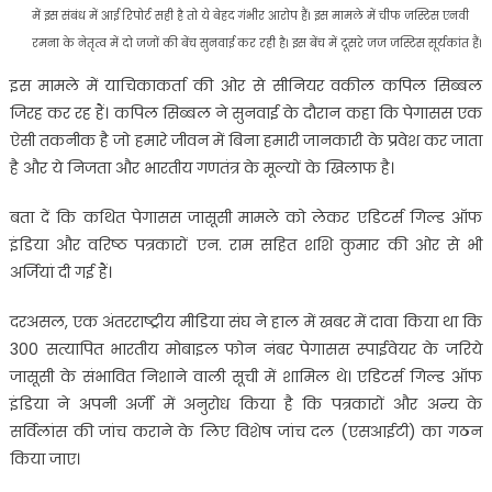
में इस संबंध में आई रिपोर्ट सही है तो ये बेहद गंभीर आरोप हैं। इस मामले में चीफ जस्टिस एनवी
रमना के नेतृत्व में दो जजों की बेंच सुनवाई कर रही है। इस बेंच में दूसरे जज जस्टिस सूर्यकांत हैं।
इस मामले में याचिकाकर्ता की ओर से सीनियर वकील कपिल सिब्बल
जिरह कर रह हैं। कपिल सिब्बल ने सुनवाई के दौरान कहा कि पेगासस एक
ऐसी तकनीक है जो हमारे जीवन में बिना हमारी जानकारी के प्रवेश कर जाता
है और ये निजता और भारतीय गणतंत्र के मूल्यों के खिलाफ है।
बता दें कि कथित पेगासस जासूसी मामले को लेकर एडिटर्स गिल्ड ऑफ
इंडिया और वरिष्ठ पत्रकारों एन. राम सहित शशि कुमार की ओर से भी
अर्जियां दी गई हैं।
दरअसल, एक अंतरराष्ट्रीय मीडिया संघ ने हाल में खबर में दावा किया था कि
300 सत्यापित भारतीय मोबाइल फोन नंबर पेगासस स्पाईवेयर के जरिये
जासूसी के संभावित निशाने वाली सूची में शामिल थे। एडिटर्स गिल्ड ऑफ
इंडिया ने अपनी अर्जी में अनुरोध किया है कि पत्रकारों और अन्य के
सर्विलांस की जांच कराने के लिए विशेष जांच दल (एसआईटी) का गठन
किया जाए।