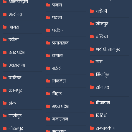
अन्तर्राष्ट्रीय
पंजाब
चंदौली
अलीगढ़
पटना
जौनपुर
आगरा
पर्यटन
बलिया
उड़ीसा
प्रयागराज
भदोही, ज्ञानपुर
उत्तर प्रदेश
बंगाल
मऊ
उत्तराखण्ड
बरेली
मिर्जापुर
करियर
बिजनेस
सोनभद्र
कानपुर
बिहार
विज्ञापन
खेल
मध्य प्रदेश
विडियो
गाजीपुर
मनोरंजन
सम्पादकीय
गोरखपुर
महाराष्ट्र