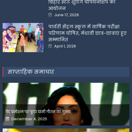
बिहार स्टेट शूटिंग चैंपियनशिप का
आयोजन
Posted
June 17, 2026
on
पार्वती सेंट्रल स्कूल में वार्षिक परीक्षा
परिणाम घोषित, मेधावी छात्र-छात्राएं हुए
सम्मानित
Posted
April 1, 2026
on
साप्ताहिक समाचार
पेड प्रमोशन पर फूटा यामी गौतम का गुस्सा
Posted
December 4, 2025
on