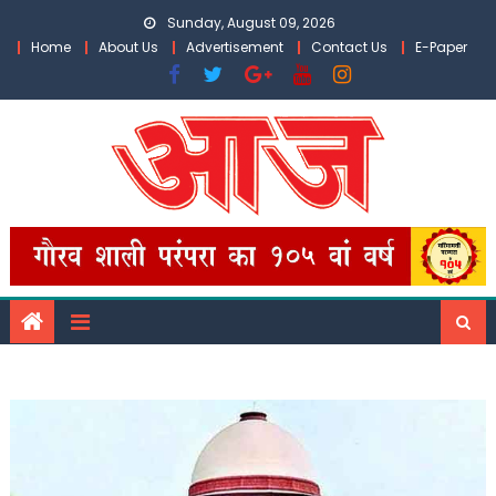
Skip
Sunday, August 09, 2026
to
Home
About Us
Advertisement
Contact Us
E-Paper
content