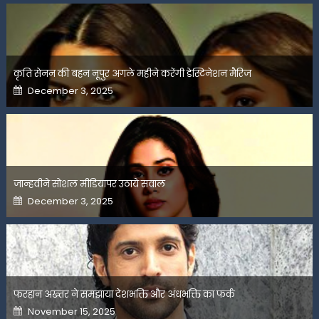
कृति सेनन की बहन नूपुर अगले महीने करेंगी डेस्टिनेशन मैरिज
Posted
December 3, 2025
on
जान्हवीने सोशल मीडियापर उठाये सवाल
Posted
December 3, 2025
on
फरहान अख्तर ने समझाया देशभक्ति और अंधभक्ति का फर्क
Posted
November 15, 2025
on