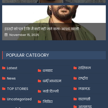
इंडस्ट्री को पता है कि मैं कहीं नहीं जाने वाला-अरशद वारसी
Posted
November 15, 2025
on
POPULAR CATEGORY
Latest
राशिफल
धनबाद
News
राष्ट्रीय
धर्म/आध्यात्म
TOP STORIES
लखनऊ
नयी दिल्ली
Uncategorized
वाराणसी
निविदा
आज़मगढ़