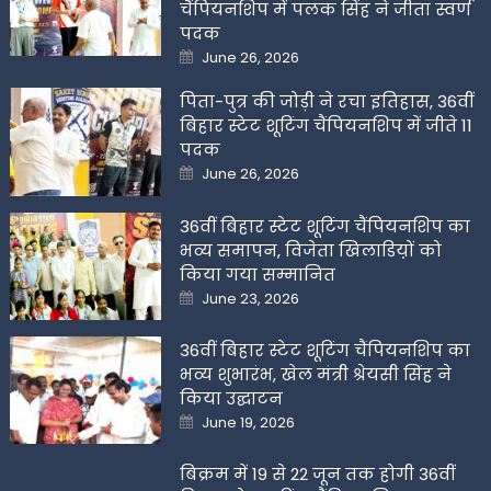
चैंपियनशिप में पलक सिंह ने जीता स्वर्ण
पदक
Posted
June 26, 2026
on
पिता-पुत्र की जोड़ी ने रचा इतिहास, 36वीं
बिहार स्टेट शूटिंग चैंपियनशिप में जीते 11
पदक
Posted
June 26, 2026
on
36वीं बिहार स्टेट शूटिंग चैंपियनशिप का
भव्य समापन, विजेता खिलाडिय़ों को
किया गया सम्मानित
Posted
June 23, 2026
on
36वीं बिहार स्टेट शूटिंग चैंपियनशिप का
भव्य शुभारंभ, खेल मंत्री श्रेयसी सिंह ने
किया उद्घाटन
Posted
June 19, 2026
on
बिक्रम में 19 से 22 जून तक होगी 36वीं