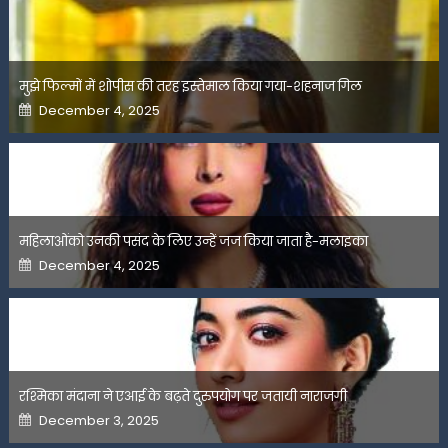
मुझे फिल्मों में शोपीस की तरह इस्तेमाल किया गया-शहनाज गिल
Posted
December 4, 2025
on
महिलाओंको उनकी पसंद के लिए उन्हें जज किया जाता है-मलाइका
Posted
December 4, 2025
on
रश्मिका मंदाना ने एआई के बढ़ते दुरुपयोग पर जतायी नाराजगी
Posted
December 3, 2025
on