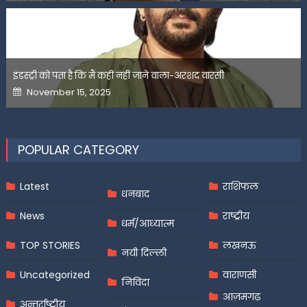
इंडस्ट्री को पता है कि मैं कहीं नहीं जाने वाला-अरशद वारसी
Posted
November 15, 2025
on
POPULAR CATEGORY
Latest
राशिफल
धनबाद
News
राष्ट्रीय
धर्म/आध्यात्म
TOP STORIES
लखनऊ
नयी दिल्ली
Uncategorized
वाराणसी
निविदा
आज़मगढ़
अन्तर्राष्ट्रीय