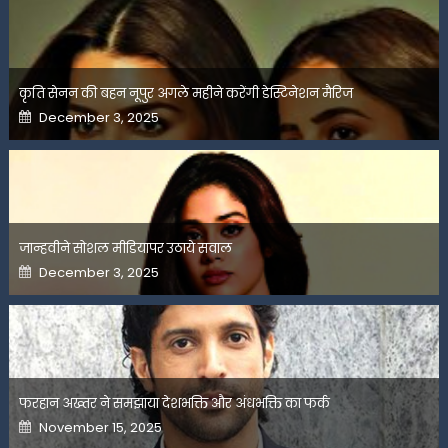
कृति सेनन की बहन नूपुर अगले महीने करेंगी डेस्टिनेशन मैरिज
Posted
December 3, 2025
on
जान्हवीने सोशल मीडियापर उठाये सवाल
Posted
December 3, 2025
on
फरहान अख्तर ने समझाया देशभक्ति और अंधभक्ति का फर्क
Posted
November 15, 2025
on