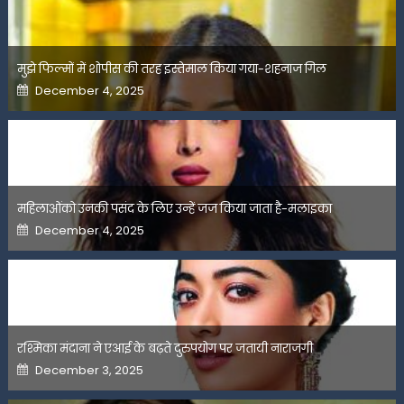
मुझे फिल्मों में शोपीस की तरह इस्तेमाल किया गया-शहनाज गिल
Posted
December 4, 2025
on
महिलाओंको उनकी पसंद के लिए उन्हें जज किया जाता है-मलाइका
Posted
December 4, 2025
on
रश्मिका मंदाना ने एआई के बढ़ते दुरुपयोग पर जतायी नाराजगी
Posted
December 3, 2025
on