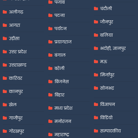
पंजाब
चंदौली
अलीगढ़
पटना
जौनपुर
आगरा
पर्यटन
बलिया
उड़ीसा
प्रयागराज
भदोही, ज्ञानपुर
उत्तर प्रदेश
बंगाल
मऊ
उत्तराखण्ड
बरेली
मिर्जापुर
करियर
बिजनेस
सोनभद्र
कानपुर
बिहार
विज्ञापन
खेल
मध्य प्रदेश
विडियो
गाजीपुर
मनोरंजन
सम्पादकीय
गोरखपुर
महाराष्ट्र